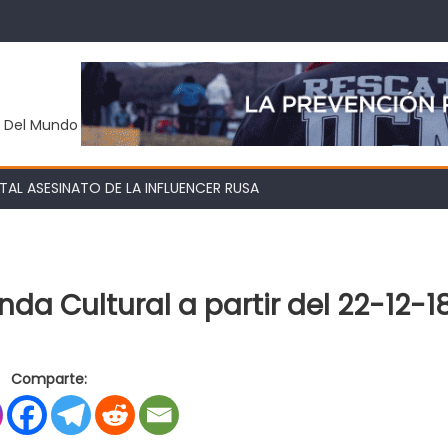
y Del Mundo
AL ASESINATO DE LA INFLUENCER RUSA
da Cultural a partir del 22-12-1
en
Qué
Comparte:
hacer
este
finde,