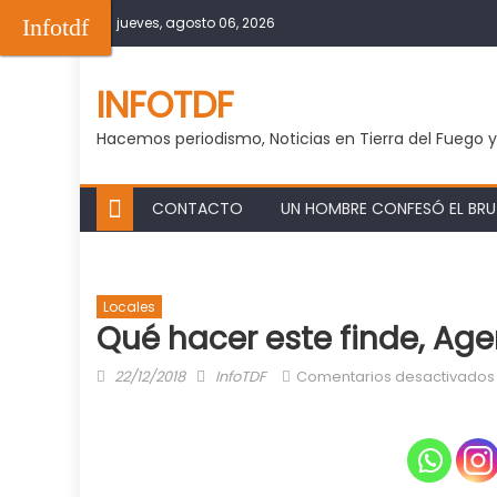
Skip
Infotdf
jueves, agosto 06, 2026
to
content
INFOTDF
Hacemos periodismo, Noticias en Tierra del Fuego 
CONTACTO
UN HOMBRE CONFESÓ EL BRUT
Locales
Qué hacer este finde, Agen
Posted
Author
22/12/2018
InfoTDF
Comentarios desactivados
on