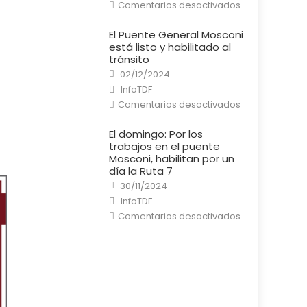
en
Comentarios desactivados
Río
Grande:
Un
El Puente General Mosconi
cortocircuito
está listo y habilitado al
provocó
un
tránsito
incendio
Posted
en
02/12/2024
on
una
Author
InfoTDF
casa
en
Comentarios desactivados
El
Puente
General
El domingo: Por los
Mosconi
trabajos en el puente
está
listo
Mosconi, habilitan por un
y
día la Ruta 7
habilitado
al
Posted
30/11/2024
tránsito
on
Author
InfoTDF
en
Comentarios desactivados
El
domingo:
Por
los
trabajos
en
el
puente
Mosconi,
habilitan