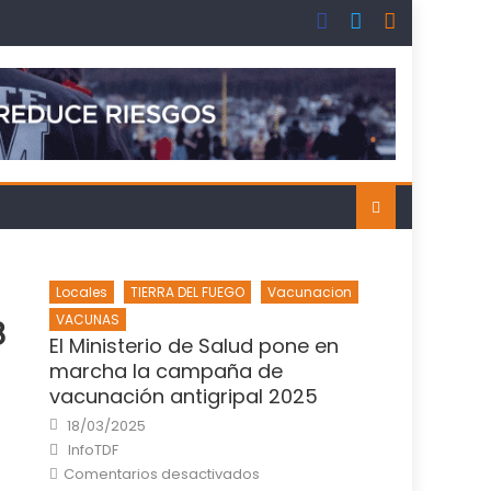
Locales
TIERRA DEL FUEGO
Vacunacion
VACUNAS
8
El Ministerio de Salud pone en
marcha la campaña de
vacunación antigripal 2025
Posted
18/03/2025
on
Author
InfoTDF
en
Comentarios desactivados
El