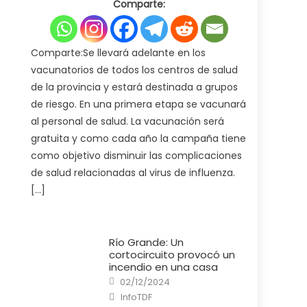
Comparte:
Ministerio
de
Salud
pone
en
marcha
Comparte:Se llevará adelante en los
la
campaña
vacunatorios de todos los centros de salud
de
vacunación
de la provincia y estará destinada a grupos
antigripal
2025
de riesgo. En una primera etapa se vacunará
al personal de salud. La vacunación será
gratuita y como cada año la campaña tiene
como objetivo disminuir las complicaciones
de salud relacionadas al virus de influenza.
[…]
Río Grande: Un
cortocircuito provocó un
incendio en una casa
Posted
02/12/2024
on
Author
InfoTDF