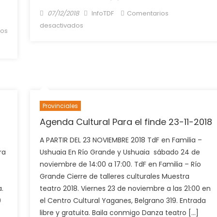
Posted
Author
07/12/2018
InfoTDF
Comentarios
on
en
desactivados
dos
Agenda
Cultural
Provinciales
Agenda Cultural Para el finde 23-11-2018
A PARTIR DEL 23 NOVIEMBRE 2018 TdF en Familia –
ra
Ushuaia En Río Grande y Ushuaia sábado 24 de
noviembre de 14:00 a 17:00. TdF en Familia – Río
Grande Cierre de talleres culturales Muestra
a.
teatro 2018. Viernes 23 de noviembre a las 21:00 en
9
el Centro Cultural Yaganes, Belgrano 319. Entrada
libre y gratuita. Baila conmigo Danza teatro […]