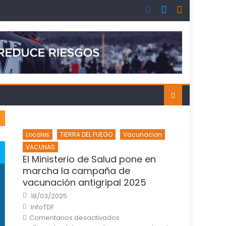
Locales
TIERRA DEL FUEGO
Vacunacion
VACUNAS
El Ministerio de Salud pone en
marcha la campaña de
vacunación antigripal 2025
Posted
18/03/2025
on
Author
InfoTDF
en
Comentarios desactivados
El