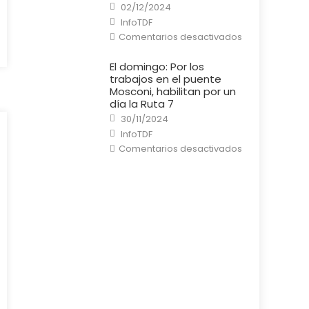
Posted
en
02/12/2024
on
una
Author
InfoTDF
casa
en
Comentarios desactivados
El
Puente
General
El domingo: Por los
Mosconi
trabajos en el puente
está
listo
Mosconi, habilitan por un
y
día la Ruta 7
habilitado
al
Posted
30/11/2024
tránsito
on
Author
InfoTDF
en
Comentarios desactivados
El
domingo:
Por
los
trabajos
en
el
puente
Mosconi,
habilitan
por
un
día
la
Ruta
7