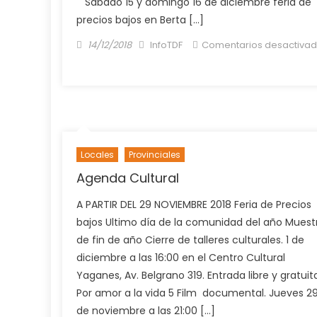
Sábado 15 y domingo 16 de diciembre feria de
precios bajos en Berta […]
Posted
Author
14/12/2018
InfoTDF
Comentarios desactiva
on
en
Agenda
Cultural
para
este
finde
Locales
Provinciales
A
partir
Agenda Cultural
del
A PARTIR DEL 29 NOVIEMBRE 2018 Feria de Precios
14
bajos Ultimo día de la comunidad del año Muest
de
de fin de año Cierre de talleres culturales. 1 de
diciembre
de
diciembre a las 16:00 en el Centro Cultural
2018
Yaganes, Av. Belgrano 319. Entrada libre y gratuit
Por amor a la vida 5 Film documental. Jueves 2
de noviembre a las 21:00 […]