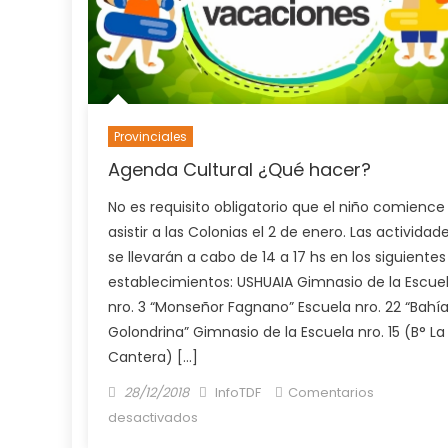
Provinciales
Agenda Cultural ¿Qué hacer?
No es requisito obligatorio que el niño comience
asistir a las Colonias el 2 de enero. Las actividad
se llevarán a cabo de 14 a 17 hs en los siguientes
establecimientos: USHUAIA Gimnasio de la Escue
nro. 3 “Monseñor Fagnano” Escuela nro. 22 “Bahí
Golondrina” Gimnasio de la Escuela nro. 15 (B° La
Cantera) […]
Posted
Author
28/12/2018
InfoTDF
Comentarios
on
en
desactivados
Agenda