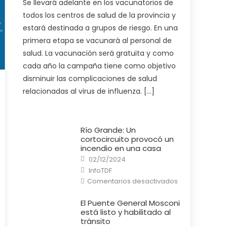
Se llevará adelante en los vacunatorios de
Ministerio
de
todos los centros de salud de la provincia y
Salud
pone
estará destinada a grupos de riesgo. En una
en
marcha
primera etapa se vacunará al personal de
la
campaña
salud. La vacunación será gratuita y como
de
vacunación
cada año la campaña tiene como objetivo
antigripal
2025
disminuir las complicaciones de salud
relacionadas al virus de influenza. […]
Río Grande: Un
cortocircuito provocó un
incendio en una casa
Posted
02/12/2024
on
Author
InfoTDF
en
Comentarios desactivados
Río
Grande:
Un
El Puente General Mosconi
cortocircuito
está listo y habilitado al
provocó
un
tránsito
incendio