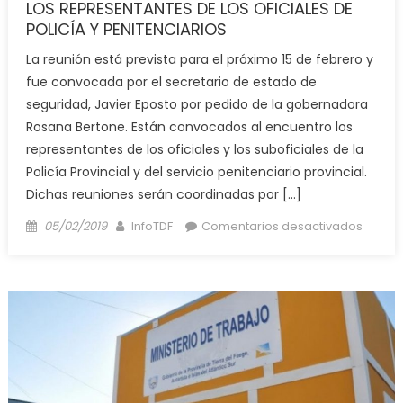
LOS REPRESENTANTES DE LOS OFICIALES DE
POLICÍA Y PENITENCIARIOS
La reunión está prevista para el próximo 15 de febrero y
fue convocada por el secretario de estado de
seguridad, Javier Eposto por pedido de la gobernadora
Rosana Bertone. Están convocados al encuentro los
representantes de los oficiales y los suboficiales de la
Policía Provincial y del servicio penitenciario provincial.
Dichas reuniones serán coordinadas por […]
Posted
Author
en
05/02/2019
InfoTDF
Comentarios desactivados
on
GOBIE
CONV
A
LA
MESA
SALARI
A
LOS