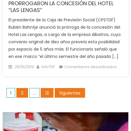
PRORROGARON LA CONCESIÓN DEL HOTEL
“LAS LENGAS”
El presidente de la Caja de Previsión Social (CPSTDF)
Rubén Bahntje anunció la prórroga de la concesión del
Hotel Las Lengas, a cargo de la empresa Albatros, cuyo
convenio original de diez años preveía esta posibilidad
por espacio de 5 años más. El funcionario señaló que
en ese marco “el último semestre del año pasado […]
Posted
Author
en
29/01/2019
InfoTDF
Comentarios desactivados
on
PRORR
LA
CONCE
Paginación
1
2
…
12
Siguientes
DEL
HOTEL
de
“LAS
entradas
LENGAS