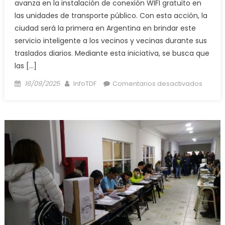
avanza en la instalación de conexión WIFI gratuito en
las unidades de transporte público. Con esta acción, la
ciudad será la primera en Argentina en brindar este
servicio inteligente a los vecinos y vecinas durante sus
traslados diarios. Mediante esta iniciativa, se busca que
las […]
Posted
Author
en
16/09/2025
InfoTDF
Comentarios desactivados
on
CityBu
y
el
Munici
de
Río
Grand
avanz
en
la
instala
de