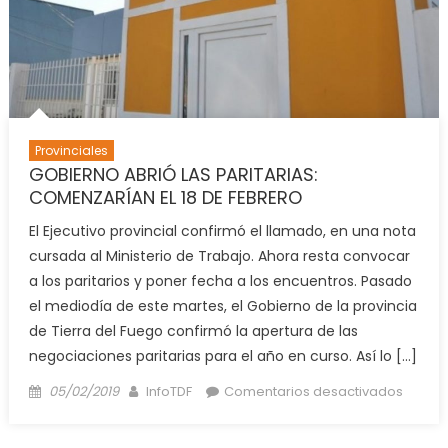
REPRE
DE
LOS
OFICIA
DE
POLICÍ
Y
Provinciales
PENITE
GOBIERNO ABRIÓ LAS PARITARIAS:
COMENZARÍAN EL 18 DE FEBRERO
El Ejecutivo provincial confirmó el llamado, en una nota
cursada al Ministerio de Trabajo. Ahora resta convocar
a los paritarios y poner fecha a los encuentros. Pasado
el mediodía de este martes, el Gobierno de la provincia
de Tierra del Fuego confirmó la apertura de las
negociaciones paritarias para el año en curso. Así lo […]
Posted
Author
en
05/02/2019
InfoTDF
Comentarios desactivados
on
GOBIE
ABRIÓ