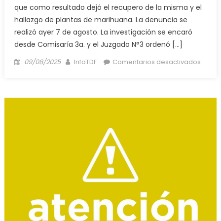
que como resultado dejó el recupero de la misma y el
hallazgo de plantas de marihuana. La denuncia se
realizó ayer 7 de agosto. La investigación se encaró
desde Comisaría 3a. y el Juzgado N°3 ordenó […]
Posted
Author
en
09/08/2025
InfoTDF
Comentarios desactivados
on
LA
POLIC
RECU
UNA
PC
ROBA
EN
RÍO
GRAN
Y
HALLÓ
PLANT
DE
MARI