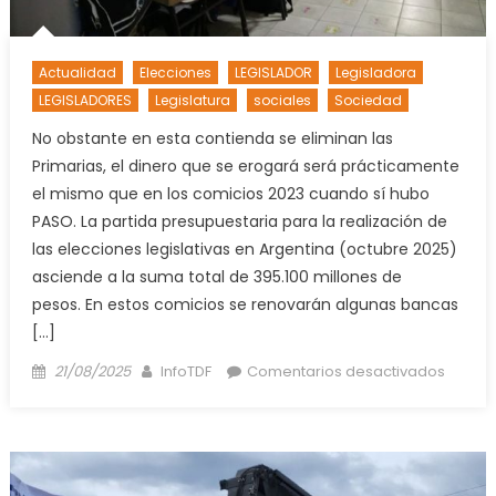
Wifi
en
el
Actualidad
Elecciones
LEGISLADOR
Legisladora
transp
LEGISLADORES
Legislatura
sociales
Sociedad
públic
No obstante en esta contienda se eliminan las
Primarias, el dinero que se erogará será prácticamente
el mismo que en los comicios 2023 cuando sí hubo
PASO. La partida presupuestaria para la realización de
las elecciones legislativas en Argentina (octubre 2025)
asciende a la suma total de 395.100 millones de
pesos. En estos comicios se renovarán algunas bancas
[…]
Posted
Author
en
21/08/2025
InfoTDF
Comentarios desactivados
on
CASI
$400
MIL
MILLON