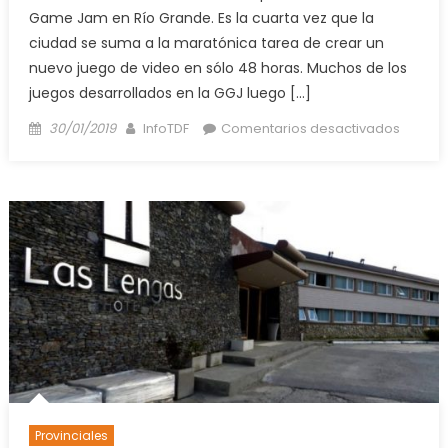
Game Jam en Río Grande. Es la cuarta vez que la
ciudad se suma a la maratónica tarea de crear un
nuevo juego de video en sólo 48 horas. Muchos de los
juegos desarrollados en la GGJ luego […]
Posted
Author
en
30/01/2019
InfoTDF
Comentarios desactivados
on
Así
se
vivió
la
Global
Game
Jam
en
Río
Grand
Provinciales