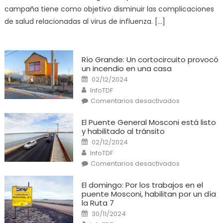
campaña
campaña tiene como objetivo disminuir las complicaciones
de
vacunación
de salud relacionadas al virus de influenza. […]
antigripal
2025
Río Grande: Un cortocircuito provocó
un incendio en una casa
Posted
02/12/2024
on
Author
InfoTDF
en
Comentarios desactivados
Río
Grande:
Un
El Puente General Mosconi está listo
cortocircuito
y habilitado al tránsito
provocó
un
Posted
02/12/2024
incendio
on
Author
en
InfoTDF
una
en
Comentarios desactivados
casa
El
Puente
General
El domingo: Por los trabajos en el
Mosconi
puente Mosconi, habilitan por un día
está
listo
la Ruta 7
y
Posted
habilitado
30/11/2024
on
al
Author