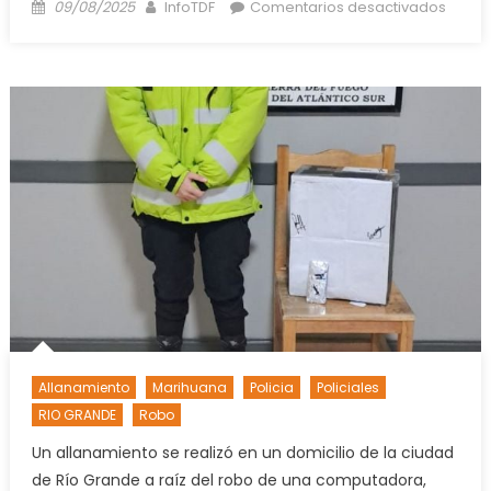
Posted
Author
en
09/08/2025
InfoTDF
Comentarios desactivados
on
PROTE
DE
PORTU
EN
USHUA
Y
DURA
ADVER
AL
GOBIE
Y
A
LA
CLASE
POLÍT
Allanamiento
Marihuana
Policia
Policiales
RIO GRANDE
Robo
Un allanamiento se realizó en un domicilio de la ciudad
de Río Grande a raíz del robo de una computadora,