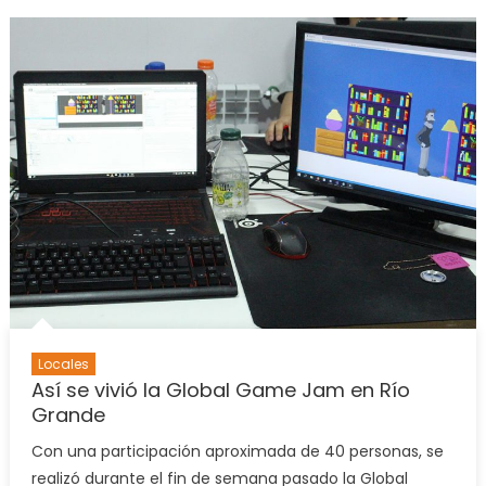
LAS
PARITA
COMEN
EL
18
DE
FEBRE
Locales
Así se vivió la Global Game Jam en Río
Grande
Con una participación aproximada de 40 personas, se
realizó durante el fin de semana pasado la Global