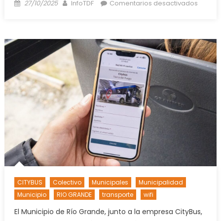
Posted
Author
en
27/10/2025
InfoTDF
Comentarios desactivados
on
ELECCI
NACION
Los
result
oficial
en
Tierra
del
Fuego
CITYBUS
Colectivo
Municipales
Municipalidad
Municipio
RIO GRANDE
transporte
wifi
El Municipio de Río Grande, junto a la empresa CityBus,