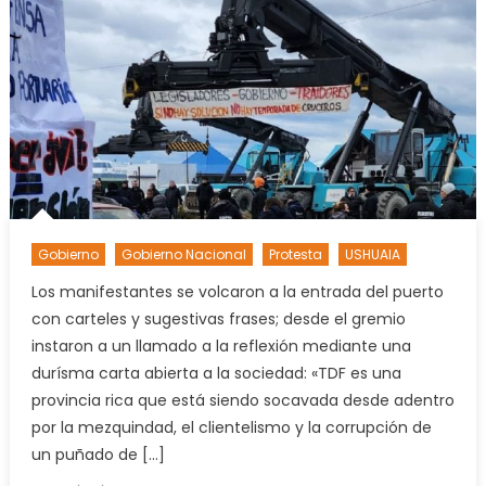
LE
COSTA
AL
PUEBL
ARGEN
LAS
ELECCI
LEGISL
2025
Gobierno
Gobierno Nacional
Protesta
USHUAIA
Los manifestantes se volcaron a la entrada del puerto
con carteles y sugestivas frases; desde el gremio
instaron a un llamado a la reflexión mediante una
durísma carta abierta a la sociedad: «TDF es una
provincia rica que está siendo socavada desde adentro
por la mezquindad, el clientelismo y la corrupción de
un puñado de […]