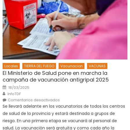
Locales
TIERRA DEL FUEGO
Vacunacion
VACUNAS
El Ministerio de Salud pone en marcha la
campaña de vacunación antigripal 2025
Posted
18/03/2025
on
Author
InfoTDF
en
Comentarios desactivados
El
Se llevará adelante en los vacunatorios de todos los centros
Ministerio
de
de salud de la provincia y estará destinada a grupos de
Salud
pone
riesgo. En una primera etapa se vacunará al personal de
en
marcha
salud. La vacunación será gratuita y como cada año la
la