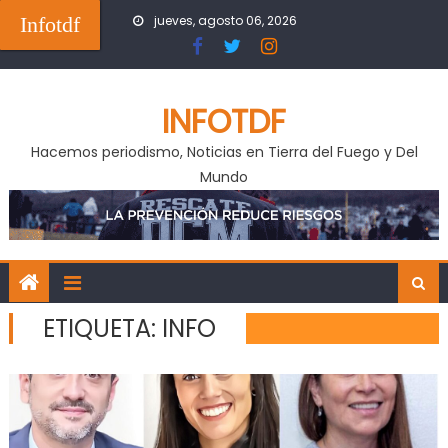
Skip
Infotdf
jueves, agosto 06, 2026
to
content
INFOTDF
Hacemos periodismo, Noticias en Tierra del Fuego y Del
Mundo
ETIQUETA:
INFO