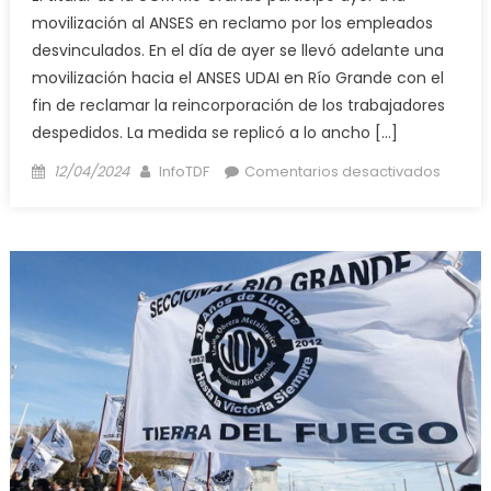
movilización al ANSES en reclamo por los empleados
desvinculados. En el día de ayer se llevó adelante una
movilización hacia el ANSES UDAI en Río Grande con el
fin de reclamar la reincorporación de los trabajadores
despedidos. La medida se replicó a lo ancho […]
Posted
Author
en
12/04/2024
InfoTDF
Comentarios desactivados
on
March
al
ANSES:
La
OUM
criticó
la
falta
de
solida
gremia
para