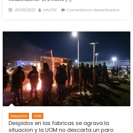
Posted
Author
en
01/08/2023
InfoTDF
Comentarios desactivados
on
En
Ushuai
afiliad
de
la
UOM
piden
la
renunc
de
Hector
Tapia
Despidos
UOM
Despidos en las fabricas se agrava la
situacion y la UOM no descarta un paro