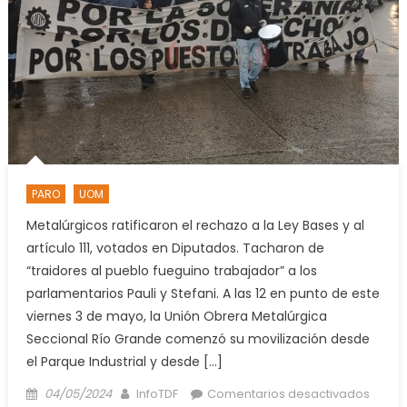
en
Radio
Victori
PARO
UOM
Metalúrgicos ratificaron el rechazo a la Ley Bases y al
artículo 111, votados en Diputados. Tacharon de
“traidores al pueblo fueguino trabajador” a los
parlamentarios Pauli y Stefani. A las 12 en punto de este
viernes 3 de mayo, la Unión Obrera Metalúrgica
Seccional Río Grande comenzó su movilización desde
el Parque Industrial y desde […]
Posted
Author
en
04/05/2024
InfoTDF
Comentarios desactivados