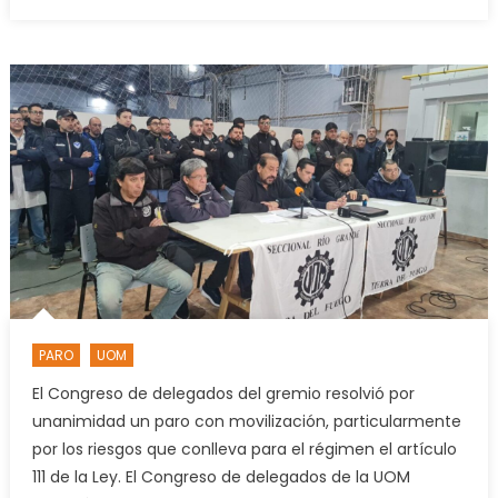
on
Conce
en
San
Martín
y
Belgr
La
UOM
marc
y
paró
en
contr
de
PARO
UOM
la
sanci
El Congreso de delegados del gremio resolvió por
de
unanimidad un paro con movilización, particularmente
la
por los riesgos que conlleva para el régimen el artículo
Ley
111 de la Ley. El Congreso de delegados de la UOM
Bases