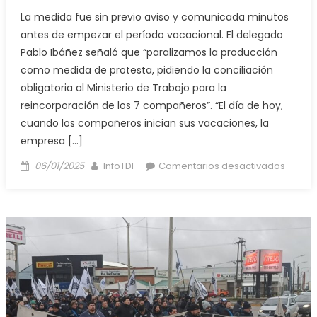
La medida fue sin previo aviso y comunicada minutos
antes de empezar el período vacacional. El delegado
Pablo Ibáñez señaló que “paralizamos la producción
como medida de protesta, pidiendo la conciliación
obligatoria al Ministerio de Trabajo para la
reincorporación de los 7 compañeros”. “El día de hoy,
cuando los compañeros inician sus vacaciones, la
empresa […]
Posted
Author
en
06/01/2025
InfoTDF
Comentarios desactivados
on
Minuto
antes
de
las
vacaci
despid
a
siete
operar