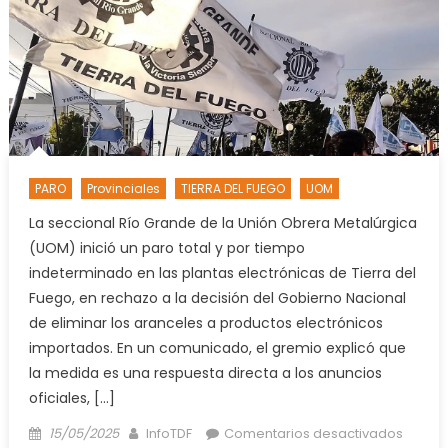
PARO
Provinciales
TIERRA DEL FUEGO
UOM
La seccional Río Grande de la Unión Obrera Metalúrgica
(UOM) inició un paro total y por tiempo
indeterminado en las plantas electrónicas de Tierra del
Fuego, en rechazo a la decisión del Gobierno Nacional
de eliminar los aranceles a productos electrónicos
importados. En un comunicado, el gremio explicó que
la medida es una respuesta directa a los anuncios
oficiales, […]
Posted
Author
en
15/05/2025
InfoTDF
Comentarios desactivados