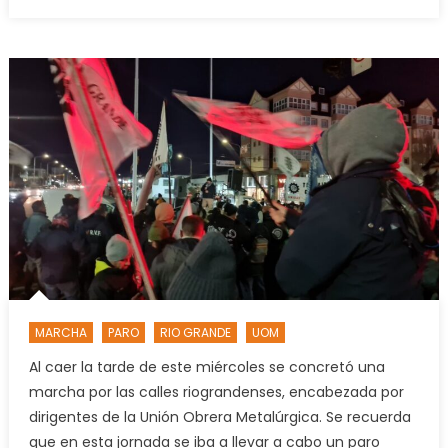
on
La
UOM
lanzó
un
paro
tras
el
anunci
de
elimin
de
arance
a
celular
MARCHA
PARO
RIO GRANDE
UOM
Al caer la tarde de este miércoles se concretó una
marcha por las calles riograndenses, encabezada por
dirigentes de la Unión Obrera Metalúrgica. Se recuerda
que en esta jornada se iba a llevar a cabo un paro