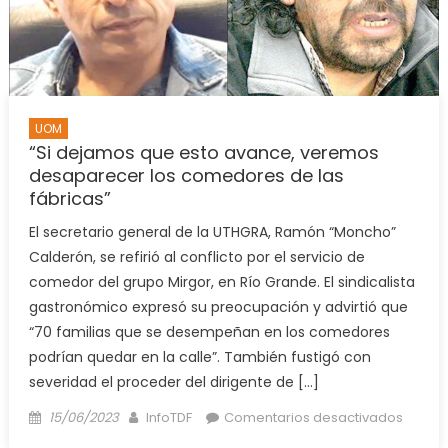
la
UOM
no
desca
un
paro
UOM
“Si dejamos que esto avance, veremos
desaparecer los comedores de las
fábricas”
El secretario general de la UTHGRA, Ramón “Moncho”
Calderón, se refirió al conflicto por el servicio de
comedor del grupo Mirgor, en Río Grande. El sindicalista
gastronómico expresó su preocupación y advirtió que
“70 familias que se desempeñan en los comedores
podrían quedar en la calle”. También fustigó con
severidad el proceder del dirigente de […]
Posted
Author
en
15/06/2023
InfoTDF
Comentarios desactivados
on
“Si