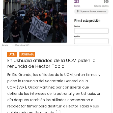
aumen
del
25,5%
corres
a
enero
UOM
USHUAIA
En Ushuaia afiliados de la UOM piden la
renuncia de Hector Tapia
En Rio Grande, los afiliados de la UOM juntan firmas y
piden la renuncia del Secretario General de la
UOM (VER), Oscar Martinez por considerar que
defiende los intereses de la patronal y en Ushuaia, un
día después también los afiliados comenzaron a
recolectar firmar para destituir a Héctor Tapia y sus
colaboradores. Es a través […]