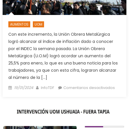
los
trabaj
despe
AUMENTOS
UOM
Con este incremento, la Unión Obrera Metalúrgica
logró alcanzar al índice de inflación dado a conocer
por el INDEC la semana pasada. La Unión Obrera
Metalúrgica (U.O.M) logró acordar un aumento del
25,5% para enero, lo que es una buena noticia para los
trabajadores, ya que con esta cifra, lograron alcanzar
al número de la […]
Posted
Author
en
19/01/2024
InfoTDF
Comentarios desactivados
on
Negoci
paritari
La
UOM
tendrá
un