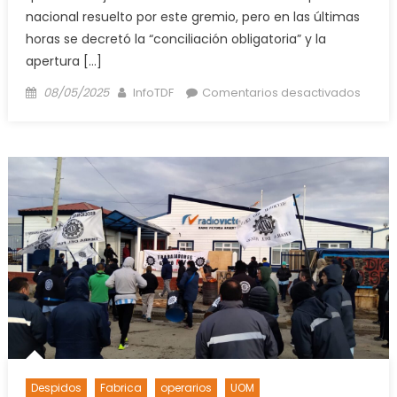
nacional resuelto por este gremio, pero en las últimas
horas se decretó la “conciliación obligatoria” y la
apertura […]
Posted
Author
en
08/05/2025
InfoTDF
Comentarios desactivados
on
La
UOM
marc
en
recla
de
mejor
salari
Despidos
Fabrica
operarios
UOM