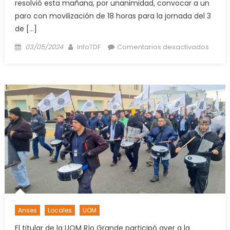
resolvió esta mañana, por unanimidad, convocar a un
paro con movilización de 18 horas para la jornada del 3
de […]
Posted
Author
en
03/05/2024
InfoTDF
Comentarios desactivados
on
Maña
La
UOM
anunc
un
paro
por
18
horas
en
recha
a
la
Anses
Locales
UOM
Ley
Bases
El titular de la UOM Río Grande participó ayer a la