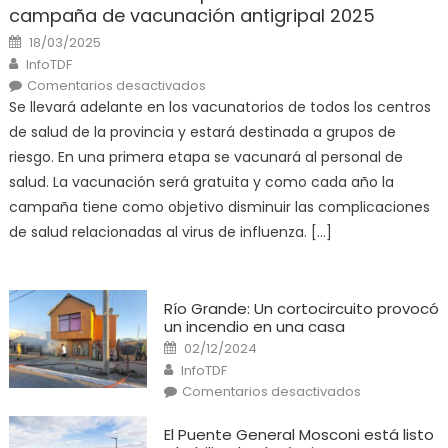
campaña de vacunación antigripal 2025
Posted
18/03/2025
on
Author
InfoTDF
en
Comentarios desactivados
El
Se llevará adelante en los vacunatorios de todos los centros
Ministerio
de
de salud de la provincia y estará destinada a grupos de
Salud
pone
riesgo. En una primera etapa se vacunará al personal de
en
marcha
salud. La vacunación será gratuita y como cada año la
la
campaña
campaña tiene como objetivo disminuir las complicaciones
de
vacunación
de salud relacionadas al virus de influenza. […]
antigripal
2025
Río Grande: Un cortocircuito provocó
un incendio en una casa
Posted
02/12/2024
on
Author
InfoTDF
en
Comentarios desactivados
Río
Grande:
Un
El Puente General Mosconi está listo
cortocircuito