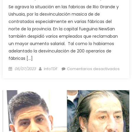
Se agrava la situación en las fabricas de Rio Grande y
Ushuaia, por la desvinculación masica de de
contratados especialmente en varias fábricas del
norte de la provincia. En la capital fueguina NewSan
también despidió varios empleados que reclamaban
un mayor aumento salarial. Tal como lo habiamos
adelantado la desvinculación de 200 operarios de
fábricas […]
Posted
Author
en
06/07/2023
InfoTDF
Comentarios desactivados
on
Despi
en
las
fabric
se
agrav
la
situac
y