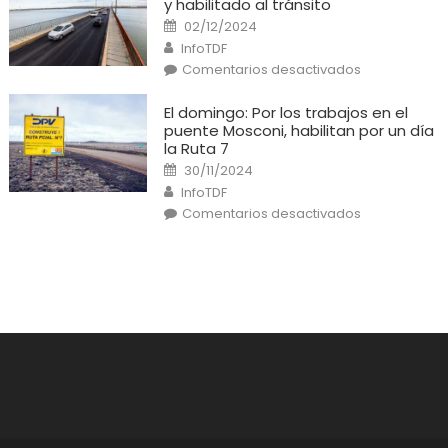
y habilitado al tránsito
provocó
un
Posted
02/12/2024
incendio
on
Author
en
InfoTDF
una
en
Comentarios desactivados
casa
El
Puente
General
El domingo: Por los trabajos en el
Mosconi
puente Mosconi, habilitan por un día
está
listo
la Ruta 7
y
Posted
habilitado
30/11/2024
on
al
Author
InfoTDF
tránsito
en
Comentarios desactivados
El
domingo:
Por
los
trabajos
en
el
puente
Mosconi,
habilitan
por
un
día
la
Ruta
7