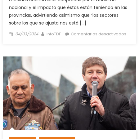
nacional y el impacto que éstas están teniendo en las
provincias, advirtiendo asimismo que “los sectores
sobre los que se ajusta nos está […]
Posted
Author
en
04/03/2024
InfoTDF
Comentarios desactivados
on
Melell
“Fue
innec
la
brutal
del
ajuste
imple