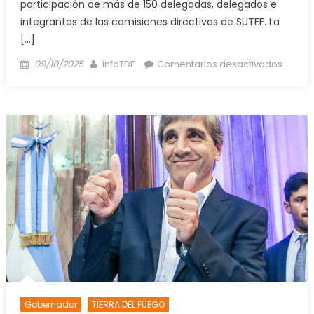
participación de más de 150 delegadas, delegados e
integrantes de las comisiones directivas de SUTEF. La
[…]
Posted
Author
en
09/10/2025
InfoTDF
Comentarios desactivados
on
Sutef
recha
la
oferta
salaria
del
gobier
y
contin
con
los
paros
Gobernador
TIERRA DEL FUEGO