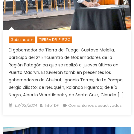
“una
mirad
al
futuro
que
tiene
Gobernador
TIERRA DEL FUEGO
que
El gobernador de Tierra del Fuego, Gustavo Melella,
ver
participó del 2° Encuentro de Gobernadores de la
con
Región Patagónica que se realizó el jueves último en
la
Puerto Madryn. Estuvieron también presentes los
esper
gobernadores de Chubut, Ignacio Torres; de La Pampa,
Sergio Ziliotto; de Neuquén, Rolando Figueroa; de Río
Negro, Alberto Weretilneck y de Santa Cruz, Claudio […]
Posted
Author
en
08/03/2024
InfoTDF
Comentarios desactivados
on
Melell
“El
reord
se