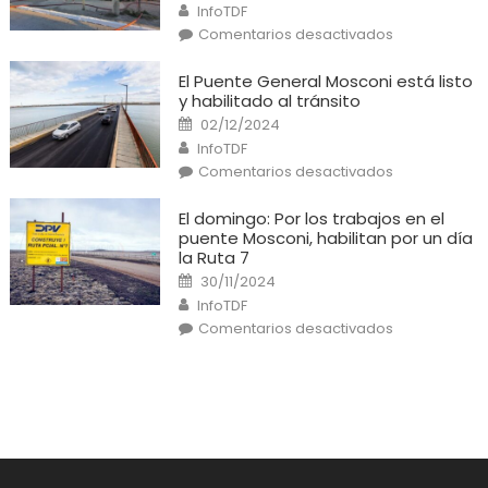
Author
InfoTDF
en
Comentarios desactivados
Río
Grande:
Un
El Puente General Mosconi está listo
cortocircuito
y habilitado al tránsito
provocó
un
Posted
02/12/2024
incendio
on
Author
en
InfoTDF
una
en
Comentarios desactivados
casa
El
Puente
General
El domingo: Por los trabajos en el
Mosconi
puente Mosconi, habilitan por un día
está
listo
la Ruta 7
y
Posted
habilitado
30/11/2024
on
al
Author
InfoTDF
tránsito
en
Comentarios desactivados
El
domingo:
Por
los
trabajos
en
el
puente
Mosconi,
habilitan
por