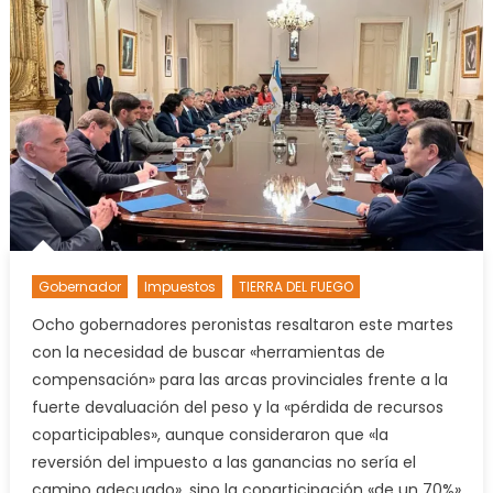
con
sus
pares
patagó
para
reclam
por
la
región
Gobernador
Impuestos
TIERRA DEL FUEGO
Ocho gobernadores peronistas resaltaron este martes
con la necesidad de buscar «herramientas de
compensación» para las arcas provinciales frente a la
fuerte devaluación del peso y la «pérdida de recursos
coparticipables», aunque consideraron que «la
reversión del impuesto a las ganancias no sería el
camino adecuado», sino la coparticipación «de un 70%»