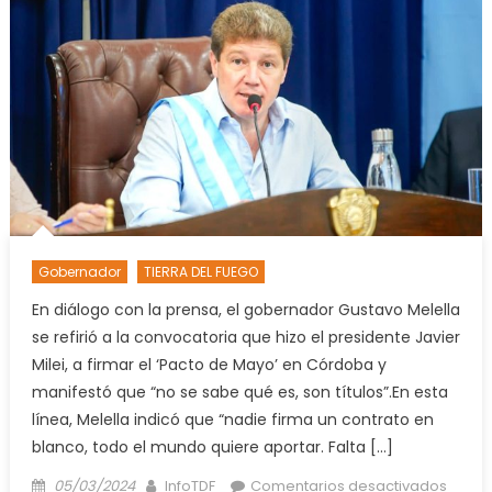
debe
hacer
con
human
Gobernador
TIERRA DEL FUEGO
En diálogo con la prensa, el gobernador Gustavo Melella
se refirió a la convocatoria que hizo el presidente Javier
Milei, a firmar el ‘Pacto de Mayo’ en Córdoba y
manifestó que “no se sabe qué es, son títulos”.En esta
línea, Melella indicó que “nadie firma un contrato en
blanco, todo el mundo quiere aportar. Falta […]
Posted
Author
en
05/03/2024
InfoTDF
Comentarios desactivados