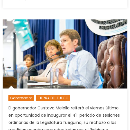
on
Pacto
de
Mayo:
“no
se
sabe
qué
es,
son
títulos”
criticó
Melell
Gobernador
TIERRA DEL FUEGO
El gobernador Gustavo Melella reiteró el viernes último,
en oportunidad de inaugurar el 41º periodo de sesiones
ordinarias de la Legislatura fueguina, su rechazo a las
medidas económicas adoptadas por el Gobierno