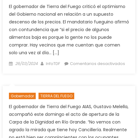
El gobernador de Tierra del Fuego criticó el optimismo
del Gobierno nacional en relación a un supuesto
descenso de los precios. El mandatario fueguino afirmó
con contundencia que “si el precio de algunos
alimentos baja es porque la gente no los puede
comprar. Hay vecinos que me cuentan que comen
solo una vez al día… […]
Posted
Author
en
26/03/2024
InfoTDF
Comentarios desactivados
on
Melell
“No
se
pued
Gobernador
TIERRA DEL FUEGO
bajar
la
El gobernador de Tierra del Fuego AIAS, Gustavo Melella,
inflaci
acompañó este domingo el acto de apertura de la
a
Carpa de la Dignidad en Río Grande. “No vemos con
costa
agrado la mirada que tiene hoy Cancillería. Realmente
de
no está bien ser complacientes con los ocupantes