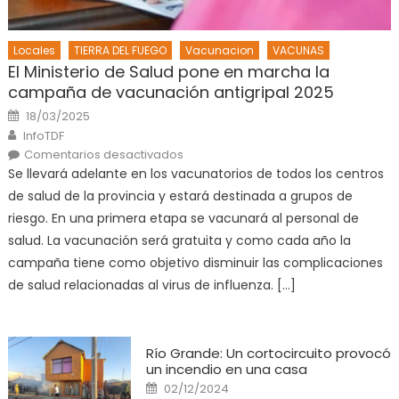
Locales
TIERRA DEL FUEGO
Vacunacion
VACUNAS
El Ministerio de Salud pone en marcha la
campaña de vacunación antigripal 2025
Posted
18/03/2025
on
Author
InfoTDF
en
Comentarios desactivados
El
Se llevará adelante en los vacunatorios de todos los centros
Ministerio
de
de salud de la provincia y estará destinada a grupos de
Salud
pone
riesgo. En una primera etapa se vacunará al personal de
en
marcha
salud. La vacunación será gratuita y como cada año la
la
campaña
campaña tiene como objetivo disminuir las complicaciones
de
vacunación
de salud relacionadas al virus de influenza. […]
antigripal
2025
Río Grande: Un cortocircuito provocó
un incendio en una casa
Posted
02/12/2024
on