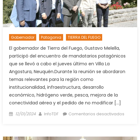
sin
preced
o
entreg
liso
y
Gobernador
Patagonia
TIERRA DEL FUEGO
llano”
El gobernador de Tierra del Fuego, Gustavo Melella,
participó del encuentro de mandatarios patagónicos
que se llevó a cabo el jueves último en Villa La
Angostura, Neuquén.Durante la reunión se abordaron
temas relevantes para la región como
institucionalidad, infraestructura, desarrollo
económico, hidrógeno verde, pesca, mejora de la
conectividad aérea y el pedido de no modificar […]
Posted
Author
en
12/01/2024
InfoTDF
Comentarios desactivados
on
Melella
se
reunió