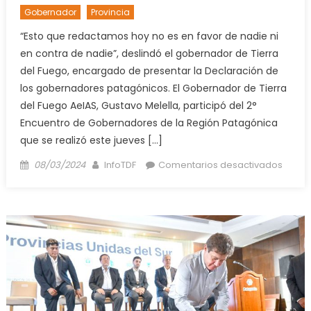
Gobernador
Provincia
“Esto que redactamos hoy no es en favor de nadie ni
en contra de nadie”, deslindó el gobernador de Tierra
del Fuego, encargado de presentar la Declaración de
los gobernadores patagónicos. El Gobernador de Tierra
del Fuego AeIAS, Gustavo Melella, participó del 2°
Encuentro de Gobernadores de la Región Patagónica
que se realizó este jueves […]
Posted
Author
en
08/03/2024
InfoTDF
Comentarios desactivados
on
Melell
con
los
gober
La
Decla
de
Madry
es