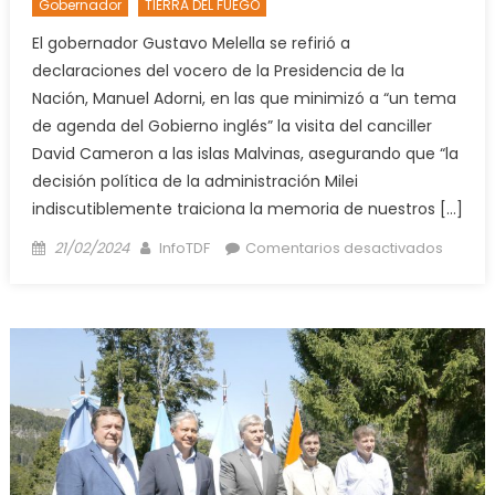
Gobernador
TIERRA DEL FUEGO
El gobernador Gustavo Melella se refirió a
declaraciones del vocero de la Presidencia de la
Nación, Manuel Adorni, en las que minimizó a “un tema
de agenda del Gobierno inglés” la visita del canciller
David Cameron a las islas Malvinas, asegurando que “la
decisión política de la administración Milei
indiscutiblemente traiciona la memoria de nuestros […]
Posted
Author
en
21/02/2024
InfoTDF
Comentarios desactivados
on
Para
Melella
la
actidu
de
Nación
es
de
“ignor