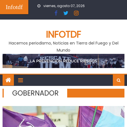
Skip
Infotdf
viernes, agosto 07, 2026
to
content
INFOTDF
Hacemos periodismo, Noticias en Tierra del Fuego y Del
Mundo
GOBERNADOR