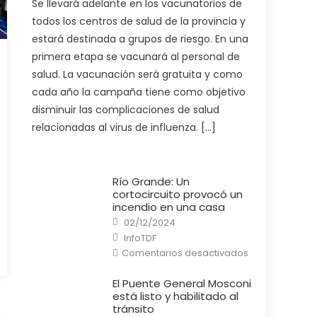
Se llevará adelante en los vacunatorios de
Ministerio
de
todos los centros de salud de la provincia y
Salud
pone
estará destinada a grupos de riesgo. En una
en
marcha
primera etapa se vacunará al personal de
la
campaña
salud. La vacunación será gratuita y como
de
vacunación
cada año la campaña tiene como objetivo
antigripal
2025
disminuir las complicaciones de salud
relacionadas al virus de influenza. […]
Río Grande: Un
cortocircuito provocó un
incendio en una casa
Posted
02/12/2024
on
Author
InfoTDF
en
Comentarios desactivados
Río
Grande:
Un
El Puente General Mosconi
cortocircuito
está listo y habilitado al
provocó
un
tránsito
incendio