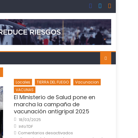
Locales
TIERRA DEL FUEGO
Vacunacion
VACUNAS
El Ministerio de Salud pone en
marcha la campaña de
vacunación antigripal 2025
Posted
18/03/2025
on
Author
InfoTDF
en
Comentarios desactivados
El