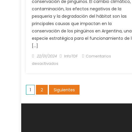
conservación de pingüinos. El cambio climático, 
INFORMES
contaminación, los efectos negativos de la
TÉCNICOS
pesqueria y la degradación del hábitat son las
DEL
principales causas que impactan en la
“PLAN
conservación de los pingüinos en Argentina, una
HIDRÓGENO
especie estratégica para el funcionamiento de 
PATAGONIA”
[…]
IMPULSADO
POR
Posted
Author
22/01/2024
InfoTDF
Comentarios
EL
on
en
desactivados
CFI
Ambiente:
La
conservación
Paginación
1
2
Siguientes
de
pingüinos
de
peligra
entradas
cada
vez
más