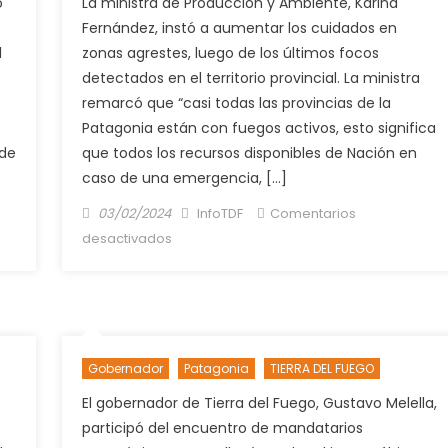
ó
La ministra de Producción y Ambiente, Karina
Fernández, instó a aumentar los cuidados en
l
zonas agrestes, luego de los últimos focos
detectados en el territorio provincial. La ministra
remarcó que “casi todas las provincias de la
Patagonia están con fuegos activos, esto significa
ede
que todos los recursos disponibles de Nación en
caso de una emergencia, […]
Posted
Author
03/02/2024
InfoTDF
Comentarios
on
en
desactivados
Rige
una
Alerta
Amarilla
por
Gobernador
Patagonia
TIERRA DEL FUEGO
incendios
forestales
El gobernador de Tierra del Fuego, Gustavo Melella,
en
participó del encuentro de mandatarios
la