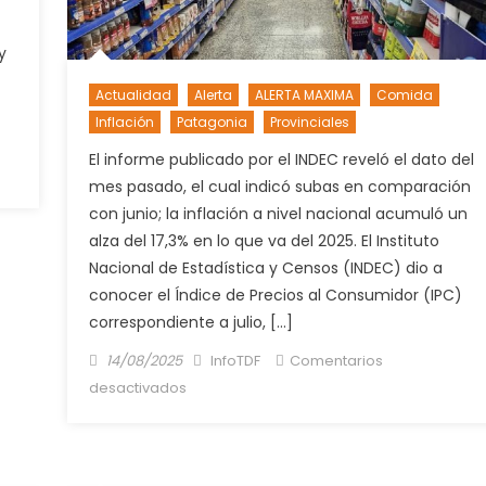
y
Actualidad
Alerta
ALERTA MAXIMA
Comida
Inflación
Patagonia
Provinciales
El informe publicado por el INDEC reveló el dato del
mes pasado, el cual indicó subas en comparación
con junio; la inflación a nivel nacional acumuló un
alza del 17,3% en lo que va del 2025. El Instituto
Nacional de Estadística y Censos (INDEC) dio a
conocer el Índice de Precios al Consumidor (IPC)
correspondiente a julio, […]
Posted
Author
14/08/2025
InfoTDF
Comentarios
on
en
desactivados
LA
INFLACIÓN
DE
JULIO