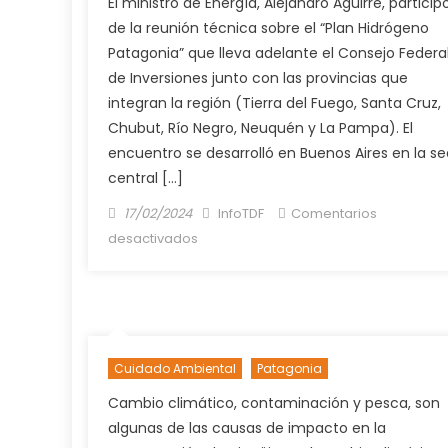
El ministro de Energía, Alejandro Aguirre, particip
RECLAMA
de la reunión técnica sobre el “Plan Hidrógeno
A
Patagonia” que lleva adelante el Consejo Federa
NACIÓN
de Inversiones junto con las provincias que
POR
integran la región (Tierra del Fuego, Santa Cruz,
LAS
Chubut, Río Negro, Neuquén y La Pampa). El
RUTAS.
encuentro se desarrolló en Buenos Aires en la s
central […]
Posted
Author
17/02/2024
InfoTDF
Comentarios
on
en
desactivados
TIERRA
DEL
FUEGO
FUE
PARTE
Cuidado Ambiental
Patagonia
DE
LA
Cambio climático, contaminación y pesca, son
PRESENTACIÓN
algunas de las causas de impacto en la
DE