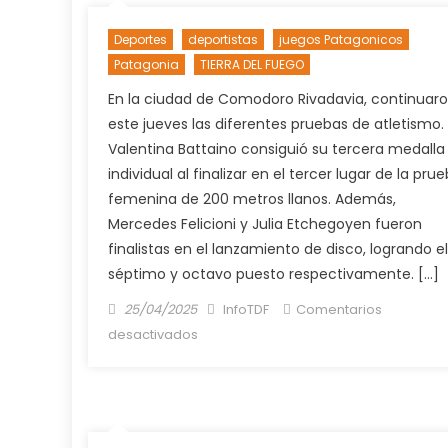
TRABAJADORES
CALIFICADOS
Deportes
deportistas
juegos Patagonicos
Patagonia
TIERRA DEL FUEGO
En la ciudad de Comodoro Rivadavia, continuar
este jueves las diferentes pruebas de atletismo.
Valentina Battaino consiguió su tercera medalla
individual al finalizar en el tercer lugar de la pru
femenina de 200 metros llanos. Además,
Mercedes Felicioni y Julia Etchegoyen fueron
finalistas en el lanzamiento de disco, logrando el
séptimo y octavo puesto respectivamente. […]
Posted
Author
25/04/2025
InfoTDF
Comentarios
on
en
desactivados
LAS
DELEGACIONES
FUEGUINAS
CONTINÚAS
PARTICIPANDO