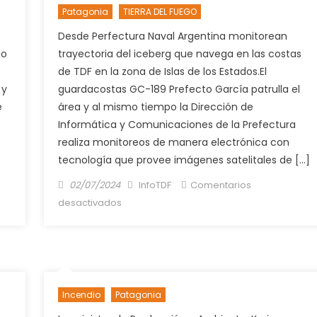
Patagonia
TIERRA DEL FUEGO
mesa,
lucha
Desde Perfectura Naval Argentina monitorean
y
no
trayectoria del iceberg que navega en las costas
levantamiento
de TDF en la zona de Islas de los Estados.El
olímpico
 y
guardacostas GC-189 Prefecto García patrulla el
sumaron
e
área y al mismo tiempo la Dirección de
medallas
Informática y Comunicaciones de la Prefectura
realiza monitoreos de manera electrónica con
tecnología que provee imágenes satelitales de […]
Posted
Author
02/07/2024
InfoTDF
Comentarios
on
en
desactivados
Iceberg
en
TDF,
prefectura
patrulla
Incendio
Patagonia
la
zona