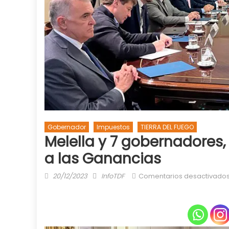
Gobernador
Impuestos
TIERRA DEL FUEGO
Melella y 7 gobernadores,
a las Ganancias
Posted
Author
20/12/2023
InfoTDF
Comentarios desactivado
on