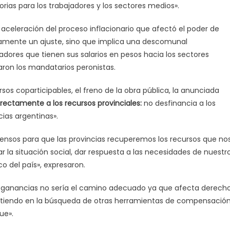
ias para los trabajadores y los sectores medios».
 aceleración del proceso inflacionario que afectó el poder de
lamente un ajuste, sino que implica una descomunal
adores que tienen sus salarios en pesos hacia los sectores
aron los mandatarios peronistas.
sos coparticipables, el freno de la obra pública, la anunciada
rectamente a los recursos provinciales:
no desfinancia a los
cias argentinas».
sensos para que las provincias recuperemos los recursos que no
la situación social, dar respuesta a las necesidades de nuestr
co del país», expresaron.
as ganancias no sería el camino adecuado ya que afecta derech
sistiendo en la búsqueda de otras herramientas de compensación
ue».