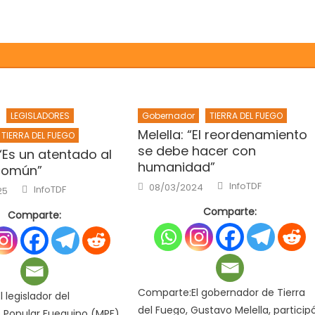
LEGISLADORES
Gobernador
TIERRA DEL FUEGO
Melella: “El reordenamiento
TIERRA DEL FUEGO
se debe hacer con
 “Es un atentado al
humanidad”
común”
Author
Posted
Author
InfoTDF
08/03/2024
InfoTDF
25
on
Comparte:
Comparte:
Comparte:El gobernador de Tierra
 legislador del
del Fuego, Gustavo Melella, particip
 Popular Fueguino (MPF),