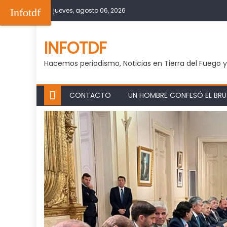
Skip
Infotdf
jueves, agosto 06, 2026
to
content
INFOTDF
Hacemos periodismo, Noticias en Tierra del Fuego 
CONTACTO
UN HOMBRE CONFESÓ EL BRUT