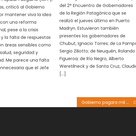
del 2° Encuentro de Gobernadores
as, criticó al Gobierno
de la Región Patagónica que se
por mantener viva la idea
realizó el jueves último en Puerto
 con una reforma
Madryn. Estuvieron también
al, pese a la crisis
presentes los gobernadores de
 la falta de respuestas
Chubut, Ignacio Torres; de La Pamp
en áreas sensibles como
Sergio Ziliotto; de Neuquén, Rolando
salud, seguridad y
Figueroa; de Río Negro, Alberto
d. Me parece una falta
Weretilneck y de Santa Cruz, Claudi
innecesaria que el Jefe
[…]
Gobierno pagara mil millones a Gancedo por paralizar obra del Corredor del Beagle