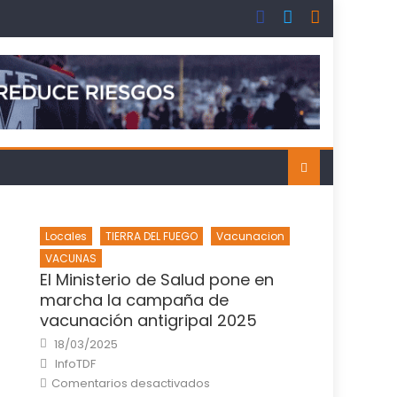
Locales
TIERRA DEL FUEGO
Vacunacion
VACUNAS
El Ministerio de Salud pone en
marcha la campaña de
vacunación antigripal 2025
Posted
18/03/2025
on
Author
InfoTDF
en
Comentarios desactivados
El