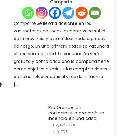
Comparte:
Ministerio
de
Salud
pone
en
marcha
Comparte:Se llevará adelante en los
la
campaña
vacunatorios de todos los centros de salud
de
vacunación
de la provincia y estará destinada a grupos
antigripal
2025
de riesgo. En una primera etapa se vacunará
al personal de salud. La vacunación será
gratuita y como cada año la campaña tiene
como objetivo disminuir las complicaciones
de salud relacionadas al virus de influenza.
o
[…]
Río Grande: Un
cortocircuito provocó un
incendio en una casa
Posted
02/12/2024
on
Author
InfoTDF