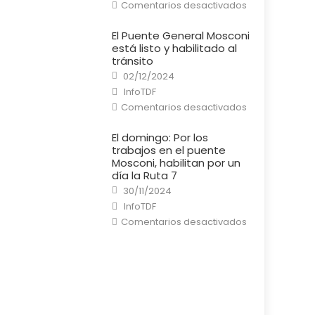
en
Comentarios desactivados
Río
Grande:
Un
El Puente General Mosconi
cortocircuito
está listo y habilitado al
provocó
un
tránsito
incendio
Posted
en
02/12/2024
on
una
Author
InfoTDF
casa
en
Comentarios desactivados
El
Puente
General
El domingo: Por los
Mosconi
trabajos en el puente
está
listo
Mosconi, habilitan por un
y
día la Ruta 7
habilitado
al
Posted
30/11/2024
tránsito
on
Author
InfoTDF
en
Comentarios desactivados
El
domingo:
Por
los
trabajos
en
el
puente
Mosconi,
habilitan