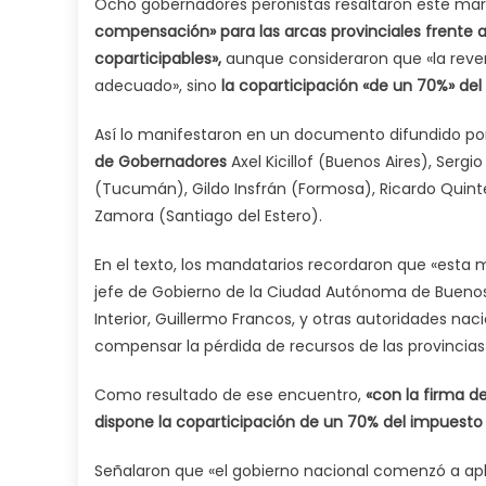
Ocho gobernadores peronistas resaltaron este ma
compensación» para las arcas provinciales frente a 
coparticipables»,
aunque consideraron que «la rever
adecuado», sino
la coparticipación «de un 70%» del
Así lo manifestaron en un documento difundido por
de Gobernadores
Axel Kicillof (Buenos Aires), Sergi
(Tucumán), Gildo Insfrán (Formosa), Ricardo Quintel
Zamora (Santiago del Estero).
En el texto, los mandatarios recordaron que «esta 
jefe de Gobierno de la Ciudad Autónoma de Buenos Ai
Interior, Guillermo Francos, y otras autoridades na
compensar la pérdida de recursos de las provincias
Como resultado de ese encuentro,
«con la firma d
dispone la coparticipación de un 70% del impuesto
Señalaron que «el gobierno nacional comenzó a apl