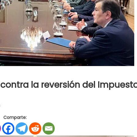
 contra la reversión del Impuest
en
s
Melella
Comparte:
y
7
gobernadores,