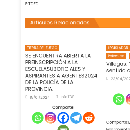
F:TDFD
Articulos Relacionados
TIERRA DEL FUEGO
LEGISLADOR
SE ENCUENTRA ABIERTA LA
Polémica
PREINSCRIPCIÓN A LA
Villegas:
ESCUELASUBOFICIALES Y
sentido 
ASPIRANTES A AGENTES2024
Posted
23/04/20
on
DE LA POLICÍA DE LA
PROVINCIA.
Author
Posted
InfoTDF
15/01/2024
on
Comparte:
Comparte:El
Movimiento