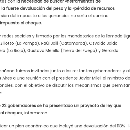
rtes con
la necesidad de buscar «herramientas de
la fuerte devaluación del peso y la «pérdida de recursos
sión del impuesto a las ganancias no sería el camino
 impuesto al cheque.
 redes sociales y firmado por los mandatarios de la llamada
Lig
o Ziliotto (La Pampa), Raúl Jalil (Catamarca), Osvaldo Jaldo
a (La Rioja), Gustavo Melella (Tierra del Fuego) y Gerardo
mañana fuimos invitados junto a los restantes gobernadores y al
res a una reunión con el presidente Javier Milei, el ministro de
cionales, con el objetivo de discutir los mecanismos que permita
».
e 22 gobernadores se ha presentado un proyecto de ley que
 al cheque»
, informaron.
icar un plan económico que incluyó una devaluación del 118% -l