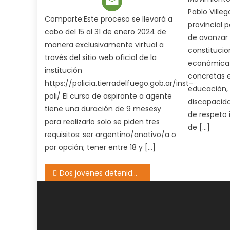
Pablo Villeg
Comparte:Este proceso se llevará a
provincial 
cabo del 15 al 31 de enero 2024 de
de avanzar
manera exclusivamente virtual a
constitucion
través del sitio web oficial de la
económica y
institución
concretas 
https://policia.tierradelfuego.gob.ar/inst-
educación, 
poli/ El curso de aspirante a agente
discapacida
tiene una duración de 9 mesesy
de respeto 
para realizarlo solo se piden tres
de […]
requisitos: ser argentino/anativo/a o
por opción; tener entre 18 y […]
Navegación
Dos jovenes detenidos por golpear y robarle a una mujer en la via publica
de
entradas