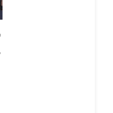
l
e
s