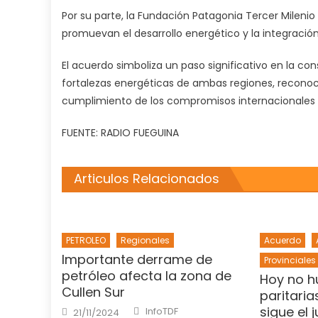
Por su parte, la Fundación Patagonia Tercer Milenio
promuevan el desarrollo energético y la integración
El acuerdo simboliza un paso significativo en la c
fortalezas energéticas de ambas regiones, reconocie
cumplimiento de los compromisos internacionales 
FUENTE: RADIO FUEGUINA
Articulos Relacionados
PETROLEO
Regionales
Acuerdo
Importante derrame de
Provinciales
petróleo afecta la zona de
Hoy no h
Cullen Sur
paritaria
Author
Posted
sigue el 
InfoTDF
21/11/2024