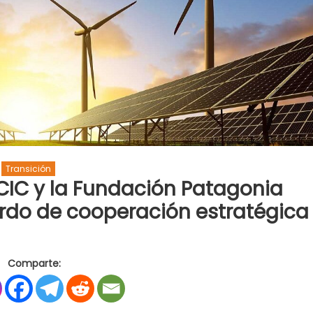
Transición
 CIC y la Fundación Patagonia
erdo de cooperación estratégica
en
Transición
Comparte:
energética:
La
CIC