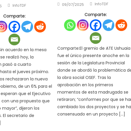
Author
Posted
Author
InfoTDF
09/07/2025
InfoTDF
5
on
Comparte:
Comparte:
Comparte:El gremio de ATE Ushuaia
in acuerdo en la mesa
fue el único presente anoche en la
 se realizó hoy, la
sesión de la Legislatura Provincial
n pasó a cuarto
donde se abordó la problemática d
hasta el jueves próximo.
la obra social OSEF. Tras la
tos rechazaron la nueva
aprobación en los primeros
Gobierno, de un 6% para el
momentos de esta madrugada se
y esperan que el Ejecutivo
retiraron; “conformes por que se ha
e con una propuesta que
cambiado los dos proyectos y se h
mayor”, dijeron los
consensuado en un proyecto […]
. El secretario de
]