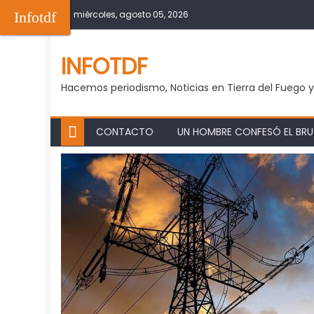
Skip
Infotdf
miércoles, agosto 05, 2026
to
content
INFOTDF
Hacemos periodismo, Noticias en Tierra del Fuego 
CONTACTO
UN HOMBRE CONFESÓ EL BRUT