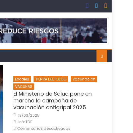
Locales
TIERRA DEL FUEGO
Vacunacion
VACUNAS
El Ministerio de Salud pone en
marcha la campaña de
vacunación antigripal 2025
Posted
18/03/2025
on
Author
InfoTDF
en
Comentarios desactivados
El