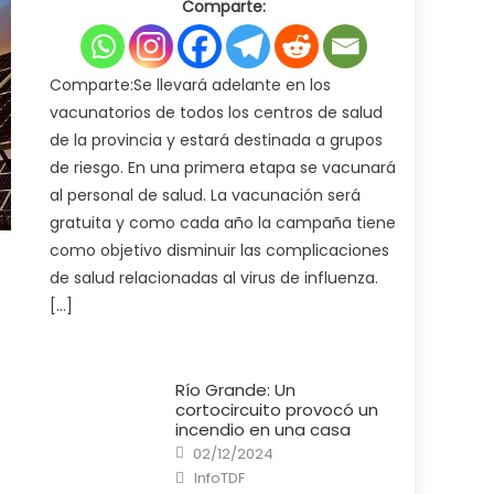
Comparte:
Ministerio
de
Salud
pone
en
marcha
Comparte:Se llevará adelante en los
la
campaña
vacunatorios de todos los centros de salud
de
vacunación
de la provincia y estará destinada a grupos
antigripal
2025
de riesgo. En una primera etapa se vacunará
al personal de salud. La vacunación será
gratuita y como cada año la campaña tiene
como objetivo disminuir las complicaciones
de salud relacionadas al virus de influenza.
[…]
Río Grande: Un
cortocircuito provocó un
incendio en una casa
Posted
02/12/2024
on
Author
InfoTDF