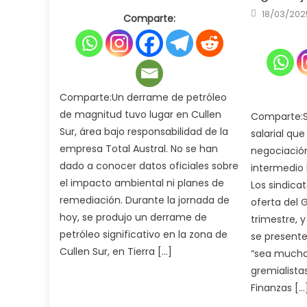
on
Posted
18/03/202
Comparte:
on
Comparte:Un derrame de petróleo
de magnitud tuvo lugar en Cullen
Comparte:S
Sur, área bajo responsabilidad de la
salarial que
empresa Total Austral. No se han
negociació
dado a conocer datos oficiales sobre
intermedio 
el impacto ambiental ni planes de
Los sindica
remediación. Durante la jornada de
oferta del 
hoy, se produjo un derrame de
trimestre, 
petróleo significativo en la zona de
se present
Cullen Sur, en Tierra […]
“sea mucho 
gremialistas
Finanzas […