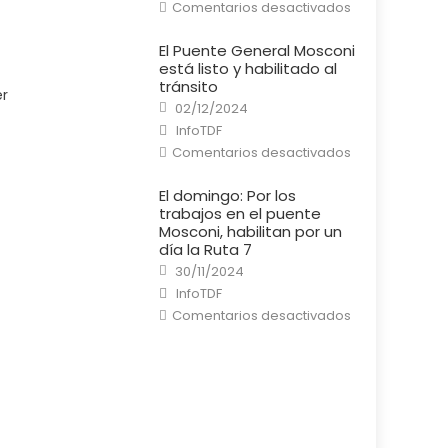
en
Comentarios desactivados
Río
Grande:
Un
El Puente General Mosconi
cortocircuito
está listo y habilitado al
provocó
un
tránsito
incendio
er
Posted
en
02/12/2024
on
una
Author
InfoTDF
casa
en
Comentarios desactivados
El
Puente
General
El domingo: Por los
Mosconi
trabajos en el puente
está
listo
Mosconi, habilitan por un
y
día la Ruta 7
habilitado
al
Posted
30/11/2024
tránsito
on
Author
InfoTDF
en
Comentarios desactivados
El
domingo:
Por
los
trabajos
en
el
puente
Mosconi,
habilitan