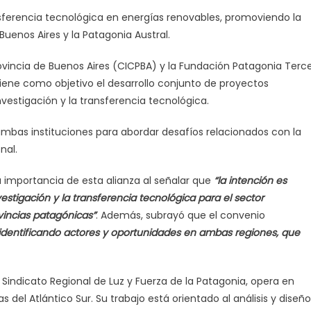
y
nsferencia tecnológica en energías renovables, promoviendo la
a
Fundación
 Buenos Aires y la Patagonia Austral.
Patagonia
rovincia de Buenos Aires (CICPBA) y la Fundación Patagonia Terc
Tercer
Milenio
iene como objetivo el desarrollo conjunto de proyectos
sellan
nvestigación y la transferencia tecnológica.
acuerdo
de
ambas instituciones para abordar desafíos relacionados con la
cooperación
nal.
estratégica
a importancia de esta alianza al señalar que
“la intención es
stigación y la transferencia tecnológica para el sector
vincias patagónicas”
. Además, subrayó que el convenio
identificando actores y oportunidades en ambas regiones, que
 Sindicato Regional de Luz y Fuerza de la Patagonia, opera en
as del Atlántico Sur. Su trabajo está orientado al análisis y diseño