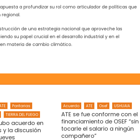
 apuesta a profundizar su rol como articulador de políticas que
 regional.
onstrucción de una estrategia nacional que aproveche las
ndo su papel crucial en el desarrollo industrial y en el
en materia de cambio climático.
ATE
Paritarias
Acuerdo
ATE
Osef
USHUAIA
ATE se fue conforme con el
TIERRA DEL FUEGO
financiamiento de OSEF “sin
ubo acuerdo en
tocarle el salario a ningún
s y la discusión
compañero”
jueves