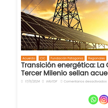
Acuerdo
CIC
Fundación Patagonia
Regionales
Transición energética: La
Tercer Milenio sellan acu
Posted
Author
17/11/2024
InfoTDF
Comentarios desactivados
on