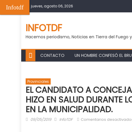
Skip
Infotdf
jueves, agosto 06, 2026
to
content
INFOTDF
Hacemos periodismo, Noticias en Tierra del Fuego 
CONTACTO
UN HOMBRE CONFESÓ EL BRUT
Provinciales
EL CANDIDATO A CONCEJA
HIZO EN SALUD DURANTE L
EN LA MUNICIPALIDAD.
Posted
Author
09/05/2019
InfoTDF
Comentarios desactivado
on