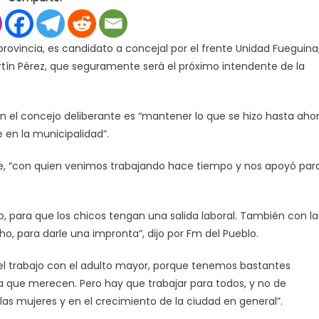
CANDIDATO
A
CONCEJAL,
provincia, es candidato a concejal por el frente Unidad Fueguina
BUSCA
tín Pérez, que seguramente será el próximo intendente de la
MANTENER
LO
QUE
n el concejo deliberante es “mantener lo que se hizo hasta aho
SE
HIZO
 en la municipalidad”.
EN
SALUD
ure, “con quien venimos trabajando hace tiempo y nos apoyó par
DURANTE
LOS
7
para que los chicos tengan una salida laboral. También con la
AÑOS
o, para darle una impronta”, dijo por Fm del Pueblo.
Y
MEDIO
el trabajo con el adulto mayor, porque tenemos bastantes
QUE
a que merecen. Pero hay que trabajar para todos, y no de
ESTUBO
las mujeres y en el crecimiento de la ciudad en general”.
EN