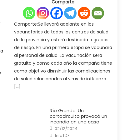
Comparte:
Ministerio
de
Salud
pone
en
,
marcha
Comparte:Se llevará adelante en los
la
campaña
vacunatorios de todos los centros de salud
de
vacunación
de la provincia y estará destinada a grupos
antigripal
2025
de riesgo. En una primera etapa se vacunará
ra
al personal de salud. La vacunación será
gratuita y como cada año la campaña tiene
como objetivo disminuir las complicaciones
a
de salud relacionadas al virus de influenza.
[…]
Río Grande: Un
cortocircuito provocó un
incendio en una casa
Posted
02/12/2024
on
Author
InfoTDF