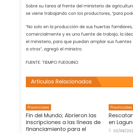
Sobre su tarea al frente del ministerio de agricultu
se viene trabajando con los productores, “para pode
“No solo en la producción de sus huertas familiares
comercialmente y es una fuente de trabajo, la ide
el ministerio, para que puedan ampliar sus fuentes 
a otros”, agregó el ministro.
FUENTE: TIEMPO FUEGUINO
Articulos Relacionados
Provinciales
Provinciales
Fin del Mundo; Abrieron las
Rescatan
inscripciones a las líneas de
en Lagun
financiamiento para el
Posted
02/08/202