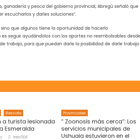
LA
ra, ganadería y pesca del gobierno provincial, Abregú señaló que
MUNICIPALIDAD.
r escucharlos y darles soluciones”.
, sino que algunos tiene la oportunidad de hacerlo
a es seguir ayudándolos con los aportes no reembolsables desd
de trabajo, para que puedan darle la posibilidad de darle trabajo
Rescate
Provinciales
 a turista lesionada
” Zoonosis más cerca”: Los
a Esmeralda
servicios municipales de
Ushuaia estuvieron en el
Author
InfoTDF
1