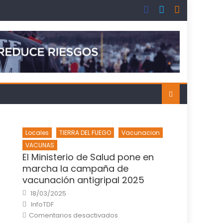
Locales
TIERRA DEL FUEGO
Vacunacion
VACUNAS
El Ministerio de Salud pone en
marcha la campaña de
vacunación antigripal 2025
Posted
18/03/2025
on
Author
InfoTDF
en
Comentarios desactivados
El