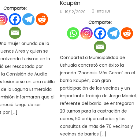
Kaupén
Comparte:
Author
Posted
InfoTDF
19/12/2020
on
Comparte:
na mujer oriunda de la
uenos Aires y quien se
Comparte:La Municipalidad de
ealizando turismo en la
Ushuaia concretó con éxito la
ió ser rescatada por
jornada “Zoonosis Más Cerca” en el
 la Comisión de Auxilio
barrio Kaupén, con gran
s lesionarse en una rodilla
participación de los vecinos y un
 de la Laguna Esmeralda.
importante trabajo de Jorge Maciel,
misión informaron que el
referente del barrio. Se entregaron
noció luego de ser
20 turnos para la castración de
 por […]
canes, 50 antiparasitarios y las
consultas de más de 70 vecinos y
vecinas de barrios […]