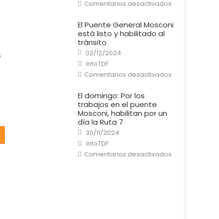
en
Comentarios desactivados
Río
Grande:
Un
El Puente General Mosconi
cortocircuito
está listo y habilitado al
provocó
un
tránsito
incendio
Posted
en
02/12/2024
e
on
una
Author
InfoTDF
casa
en
Comentarios desactivados
El
Puente
General
El domingo: Por los
Mosconi
trabajos en el puente
está
listo
Mosconi, habilitan por un
y
día la Ruta 7
habilitado
al
Posted
30/11/2024
tránsito
on
Author
InfoTDF
en
Comentarios desactivados
El
domingo:
Por
los
trabajos
en
el
puente
Mosconi,
habilitan