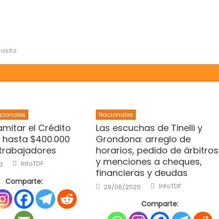
,
visita
cionales
Nacionales
mitar el Crédito
Las escuchas de Tinelli y
 hasta $400.000
Grondona: arreglo de
 trabajadores
horarios, pedido de árbitros
y menciones a cheques,
Author
InfoTDF
3
financieras y deudas
Comparte:
Author
Posted
InfoTDF
29/06/2020
on
Comparte: