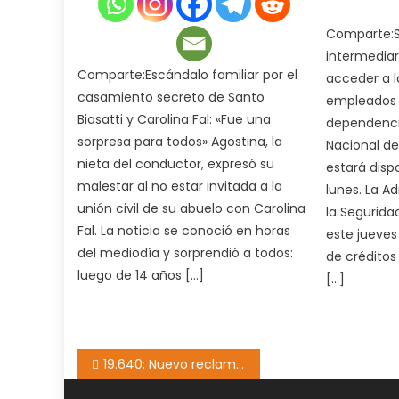
Comparte:Si
intermediari
Comparte:Escándalo familiar por el
acceder a l
casamiento secreto de Santo
empleados 
Biasatti y Carolina Fal: «Fue una
dependenci
sorpresa para todos» Agostina, la
Nacional de
nieta del conductor, expresó su
estará disp
malestar al no estar invitada a la
lunes. La A
unión civil de su abuelo con Carolina
la Segurida
Fal. La noticia se conoció en horas
este jueves
del mediodía y sorprendió a todos:
de créditos
luego de 14 años […]
[…]
Navegación
19.640: Nuevo reclamo de TDF ante Nación