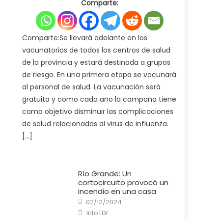
Comparte:
Ministerio
de
Salud
pone
en
marcha
Comparte:Se llevará adelante en los
la
campaña
vacunatorios de todos los centros de salud
de
vacunación
de la provincia y estará destinada a grupos
antigripal
2025
de riesgo. En una primera etapa se vacunará
al personal de salud. La vacunación será
gratuita y como cada año la campaña tiene
como objetivo disminuir las complicaciones
de salud relacionadas al virus de influenza.
[…]
Río Grande: Un
cortocircuito provocó un
incendio en una casa
Posted
02/12/2024
on
Author
InfoTDF