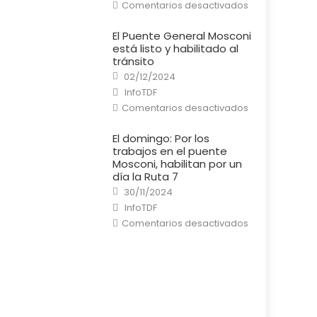
en
Comentarios desactivados
Río
Grande:
Un
El Puente General Mosconi
cortocircuito
está listo y habilitado al
provocó
un
tránsito
incendio
Posted
en
02/12/2024
on
una
Author
InfoTDF
casa
en
Comentarios desactivados
El
Puente
General
El domingo: Por los
Mosconi
trabajos en el puente
está
listo
Mosconi, habilitan por un
y
día la Ruta 7
habilitado
al
Posted
30/11/2024
tránsito
on
Author
InfoTDF
en
Comentarios desactivados
El
domingo:
Por
los
trabajos
en
el
puente
Mosconi,
habilitan