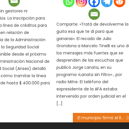
n gestores ni
os. La inscripción para
Comparte: «Tratá de devolverme la
a línea de créditos para
guita esa que te di para que
en relación de
ganaras». El recado de Julio
a de la Administración
Grondona a Marcelo Tinelli es uno d
 la Seguridad Social
los mensajes más fuertes que se
onible desde el próximo
desprenden de las escuchas que
dministración Nacional de
publicó Jorge Lanata, en su
d Social (Anses) detalló
programa «Lanata sin Filtro» , por
 cómo tramitar la línea
radio Mitre. El teléfono del
 de hasta $ 400.000 para
expresidente de la AFA estaba
intervenido por orden judicial en el
[…]
El municipio firmó el llamado a licitación para la obra de red de gas domiciliario en tres barrios de la Margen Sur