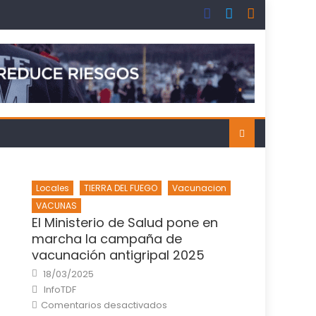
Locales
TIERRA DEL FUEGO
Vacunacion
VACUNAS
El Ministerio de Salud pone en
marcha la campaña de
vacunación antigripal 2025
Posted
18/03/2025
on
Author
InfoTDF
en
Comentarios desactivados
El