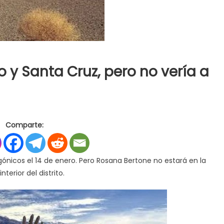
go y Santa Cruz, pero no vería a
en
s
Macri
Comparte:
irá
a
Tierra
agónicos el 14 de enero. Pero Rosana Bertone no estará en la
del
nterior del distrito.
Fuego
y
Santa
Cruz,
pero