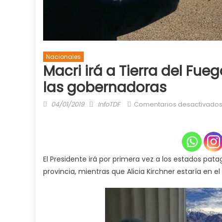
Nacionales
Macri irá a Tierra del Fue
las gobernadoras
Posted
Author
04/01/2019
InfoTDF
Comentarios desactivado
on
El Presidente irá por primera vez a los estados pat
provincia, mientras que Alicia Kirchner estaría en el i