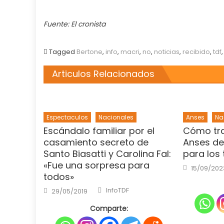
Fuente: El cronista
Tagged
Bertone
,
info
,
macri
,
no
,
noticias
,
recibido
,
tdf
Articulos Relacionados
Espectaculos
Nacionales
Anses
Na
Escándalo familiar por el
Cómo tra
casamiento secreto de
Anses de
Santo Biasatti y Carolina Fal:
para los
«Fue una sorpresa para
Posted
15/09/202
on
todos»
Author
Posted
InfoTDF
29/05/2019
on
Comparte: