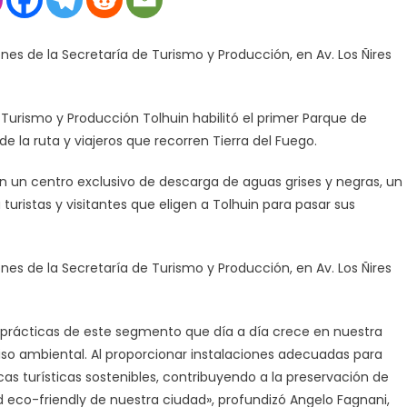
el
primer
ones de la Secretaría de Turismo y Producción, en Av. Los Ñires
Parque
Motorhome
en
e Turismo y Producción Tolhuin habilitó el primer Parque de
la
Provincia
e la ruta y viajeros que recorren Tierra del Fuego.
n un centro exclusivo de descarga de aguas grises y negras, un
 turistas y visitantes que eligen a Tolhuin para pasar sus
ones de la Secretaría de Turismo y Producción, en Av. Los Ñires
es prácticas de este segmento que día a día crece en nuestra
so ambiental. Al proporcionar instalaciones adecuadas para
s turísticas sostenibles, contribuyendo a la preservación de
d eco-friendly de nuestra ciudad», profundizó Angelo Fagnani,