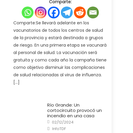
Comparte:
Ministerio
de
Salud
pone
en
marcha
Comparte:Se llevará adelante en los
la
campaña
vacunatorios de todos los centros de salud
de
vacunación
de la provincia y estará destinada a grupos
antigripal
2025
de riesgo. En una primera etapa se vacunará
al personal de salud. La vacunación será
gratuita y como cada año la campaña tiene
como objetivo disminuir las complicaciones
de salud relacionadas al virus de influenza.
[…]
Río Grande: Un
cortocircuito provocó un
incendio en una casa
Posted
02/12/2024
on
Author
InfoTDF