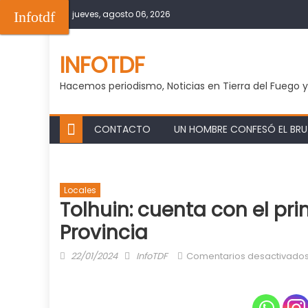
Skip
Infotdf
jueves, agosto 06, 2026
to
content
INFOTDF
Hacemos periodismo, Noticias en Tierra del Fuego 
CONTACTO
UN HOMBRE CONFESÓ EL BRUT
Locales
Tolhuin: cuenta con el p
Provincia
Posted
Author
22/01/2024
InfoTDF
Comentarios desactivado
on