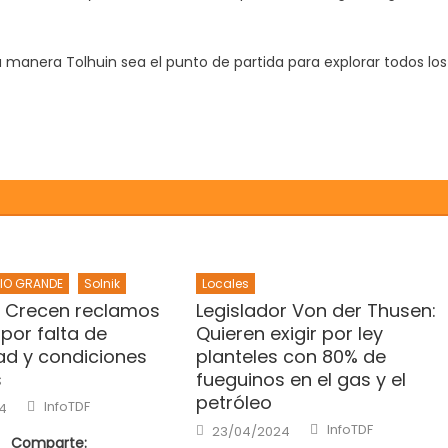
a manera Tolhuin sea el punto de partida para explorar todos los
IO GRANDE
Solnik
Locales
: Crecen reclamos
Legislador Von der Thusen:
 por falta de
Quieren exigir por ley
dad y condiciones
planteles con 80% de
s
fueguinos en el gas y el
petróleo
Author
InfoTDF
4
Author
Posted
InfoTDF
23/04/2024
on
Comparte: