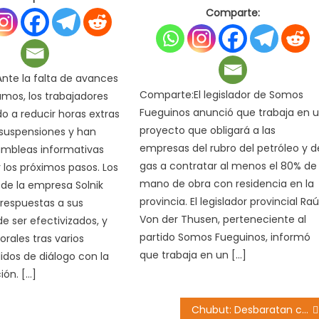
Comparte:
nte la falta de avances
Comparte:El legislador de Somos
amos, los trabajadores
Fueguinos anunció que trabaja en 
do a reducir horas extras
proyecto que obligará a las
 suspensiones y han
empresas del rubro del petróleo y d
ambleas informativas
gas a contratar al menos el 80% de
r los próximos pasos. Los
mano de obra con residencia en la
de la empresa Solnik
provincia. El legislador provincial Raú
espuestas a sus
Von der Thusen, perteneciente al
e ser efectivizados, y
partido Somos Fueguinos, informó
orales tras varios
que trabaja en un […]
lidos de diálogo con la
ión. […]
Chubut: Desbaratan cuatro “kioscos” de droga en Comodoro Rivadavia