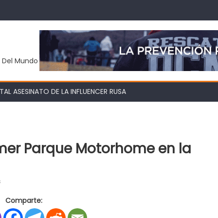
y Del Mundo
AL ASESINATO DE LA INFLUENCER RUSA
rimer Parque Motorhome en la
en
s
Tolhuin:
Comparte:
cuenta
con