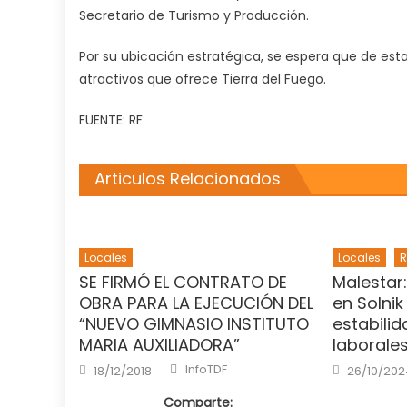
Secretario de Turismo y Producción.
Por su ubicación estratégica, se espera que de est
atractivos que ofrece Tierra del Fuego.
FUENTE: RF
Articulos Relacionados
Locales
Locales
R
SE FIRMÓ EL CONTRATO DE
Malestar
OBRA PARA LA EJECUCIÓN DEL
en Solnik
“NUEVO GIMNASIO INSTITUTO
estabili
MARIA AUXILIADORA”
laborale
Author
Posted
Posted
InfoTDF
18/12/2018
26/10/202
on
on
Comparte: