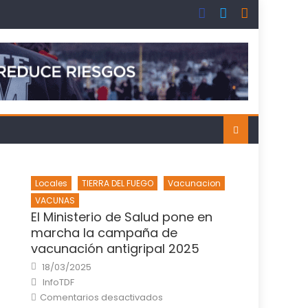
Locales
TIERRA DEL FUEGO
Vacunacion
VACUNAS
El Ministerio de Salud pone en
marcha la campaña de
vacunación antigripal 2025
Posted
18/03/2025
on
Author
InfoTDF
en
Comentarios desactivados
El