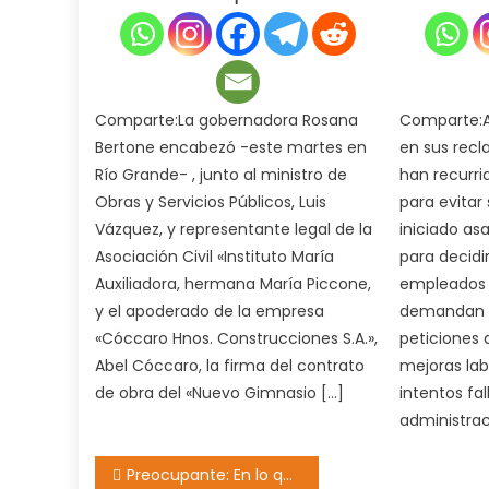
Comparte:La gobernadora Rosana
Comparte:A
Bertone encabezó -este martes en
en sus recl
Río Grande- , junto al ministro de
han recurri
Obras y Servicios Públicos, Luis
para evitar
Vázquez, y representante legal de la
iniciado as
Asociación Civil «Instituto María
para decidi
Auxiliadora, hermana María Piccone,
empleados 
y el apoderado de la empresa
demandan r
«Cóccaro Hnos. Construcciones S.A.»,
peticiones d
Abel Cóccaro, la firma del contrato
mejoras lab
de obra del «Nuevo Gimnasio […]
intentos fal
administrac
Navegación
Preocupante: En lo que va de enero, hubo un femicidio cada 26 horas