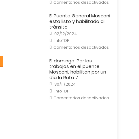
en
Comentarios desactivados
Río
Grande:
Un
El Puente General Mosconi
cortocircuito
está listo y habilitado al
provocó
un
tránsito
incendio
Posted
en
02/12/2024
on
una
Author
InfoTDF
casa
en
Comentarios desactivados
El
Puente
General
El domingo: Por los
Mosconi
trabajos en el puente
está
listo
Mosconi, habilitan por un
y
día la Ruta 7
habilitado
al
Posted
30/11/2024
tránsito
on
Author
InfoTDF
en
Comentarios desactivados
El
domingo:
Por
los
trabajos
en
el
puente
Mosconi,
habilitan