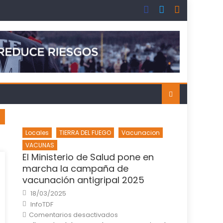
Locales
TIERRA DEL FUEGO
Vacunacion
VACUNAS
El Ministerio de Salud pone en
marcha la campaña de
vacunación antigripal 2025
Posted
18/03/2025
on
Author
InfoTDF
en
Comentarios desactivados
El