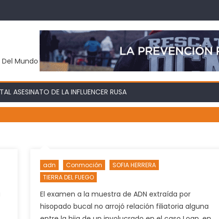
y Del Mundo
AL ASESINATO DE LA INFLUENCER RUSA
adn
Conmoción
SOFIA HERRERA
TIERRA DEL FUEGO
a
El examen a la muestra de ADN extraída por
hisopado bucal no arrojó relación filiatoria alguna
entre la hija de un involucrado en el caso Loan, en