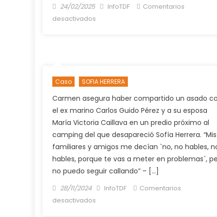
Posted
Author
24/02/2025
InfoTDF
Comentarios
on
en
desactivados
Activaron
el
Alerta
SOFÍA
por
Caso
SOFIA HERRERA
la
desaparición
Carmen asegura haber compartido un asado c
de
el ex marino Carlos Guido Pérez y a su esposa
un
María Victoria Caillava en un predio próximo al
niño
camping del que desapareció Sofía Herrera. “Mis
de
familiares y amigos me decían `no, no hables, n
3
hables, porque te vas a meter en problemas´, p
años
no puedo seguir callando” – […]
Posted
Author
28/11/2024
InfoTDF
Comentarios
on
en
desactivados
“No