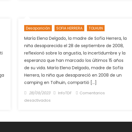
institucional?
Noches
de
aquelarre
Desaparición
SOFIA HERRERA
TOLHUIN
en
el
María Elena Delgado, la madre de Sofía Herrera, la
Poder
niña desaparecida el 28 de septiembre de 2008,
Judicial
ti
reflexionó sobre la angustia, la incertidumbre y la
fueguino
esperanza que han marcado los últimos 15 años
de su vida. María Elena Delgado, madre de Sofía
ga
Herrera, la niña que desapareció en 2008 de un
camping en Tolhuin, compartió […]
Posted
Author
28/09/2023
InfoTDF
Comentarios
on
en
desactivados
15
años
sin
Sofía