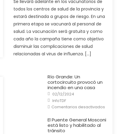
Se llevará adelante en los vacunatorios de
Ministerio
de
todos los centros de salud de la provincia y
Salud
pone
estará destinada a grupos de riesgo. En una
en
marcha
primera etapa se vacunará al personal de
la
campaña
salud. La vacunación será gratuita y como
de
vacunación
cada año la campaña tiene como objetivo
antigripal
2025
disminuir las complicaciones de salud
relacionadas al virus de influenza. […]
Río Grande: Un
cortocircuito provocó un
incendio en una casa
Posted
02/12/2024
on
Author
InfoTDF
en
Comentarios desactivados
Río
Grande:
Un
El Puente General Mosconi
cortocircuito
está listo y habilitado al
provocó
un
tránsito
incendio