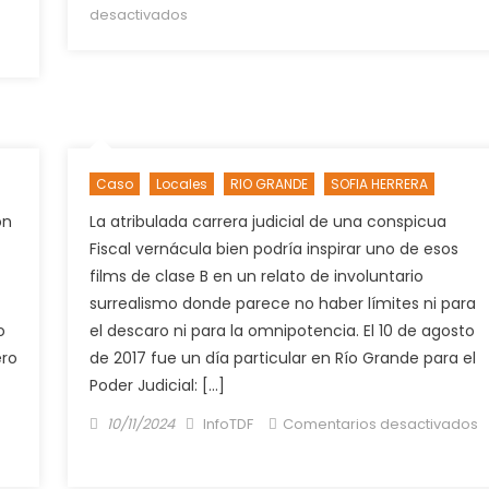
on
en
desactivados
La
madre
de
Sofía
confirmó
haber
Caso
Locales
RIO GRANDE
SOFIA HERRERA
visto
a
on
La atribulada carrera judicial de una conspicua
Ruiz
Fiscal vernácula bien podría inspirar uno de esos
el
films de clase B en un relato de involuntario
día
surrealismo donde parece no haber límites ni para
que
o
el descaro ni para la omnipotencia. El 10 de agosto
desapareció
ero
de 2017 fue un día particular en Río Grande para el
su
Poder Judicial: […]
hija
Posted
Author
10/11/2024
InfoTDF
Comentarios desactivados
on
en
¿Inmadurez