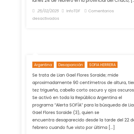
lunes 24 de febrero en la provincial del Chaco, [
Posted
Author
25/02/2025
InfoTDF
Comentarios
on
en
desactivados
Finalmente
se
realizó
el
ADN
a
Argentina
Desaparición
SOFIA HERRERA
la
hija
Se trata de Lian Gael Flores Soraide; mide
de
aproximadamente 90 centímetros de altura, ti
Pérez
tez trigueña, cabello corto oscuro y ojos oscuros
por
Se activó en toda la República Argentina el
su
programa “Alerta SOFÍA” para la búsqueda de Li
parecido
Gael Flores Soraide (3), quien se
con
encuentra desaparecido desde la tarde del 22 d
Sofía
febrero cuando fue visto por última […]
Herrera