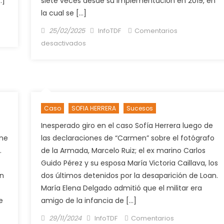
…]
siete veces desde su implementación en 2019, en
Loan
la cual se […]
Posted
Author
25/02/2025
InfoTDF
Comentarios
on
en
desactivados
Alerta
Sofía
se
activó
siete
Caso
SOFIA HERRERA
Sucesos
veces
desde
Inesperado giro en el caso Sofía Herrera luego de
su
ene
las declaraciones de “Carmen” sobre el fotógrafo
implementación
.
de la Armada, Marcelo Ruiz; el ex marino Carlos
Guido Pérez y su esposa María Victoria Caillava, los
an
dos últimos detenidos por la desaparición de Loan.
María Elena Delgado admitió que el militar era
e
amigo de la infancia de […]
Posted
Author
29/11/2024
InfoTDF
Comentarios