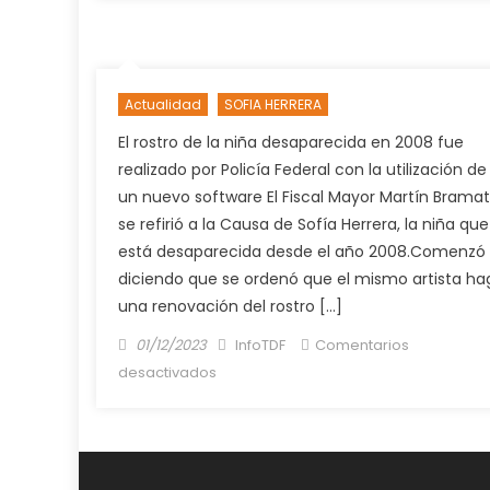
puedo
seguir
cargando
con
Actualidad
SOFIA HERRERA
esta
mochila”
El rostro de la niña desaparecida en 2008 fue
realizado por Policía Federal con la utilización de
un nuevo software El Fiscal Mayor Martín Bramat
se refirió a la Causa de Sofía Herrera, la niña que
está desaparecida desde el año 2008.Comenzó
diciendo que se ordenó que el mismo artista ha
una renovación del rostro […]
Posted
Author
01/12/2023
InfoTDF
Comentarios
on
en
desactivados
En
los
próximos
días