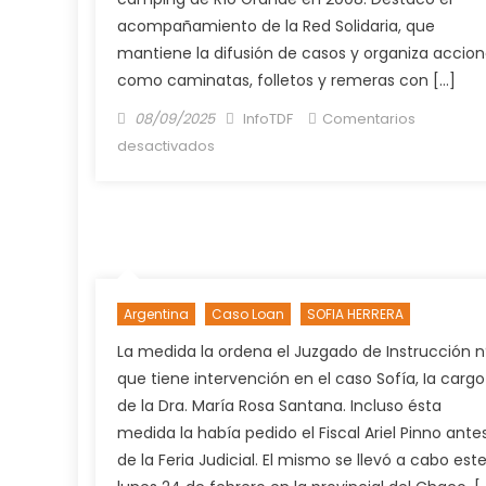
acompañamiento de la Red Solidaria, que
mantiene la difusión de casos y organiza accio
como caminatas, folletos y remeras con […]
Posted
Author
08/09/2025
InfoTDF
Comentarios
on
en
desactivados
RED
SOLIDARIA
Y
LA
FAMILIA
HERRERA
Argentina
Caso Loan
SOFIA HERRERA
MANTIENEN
VIVA
La medida la ordena el Juzgado de Instrucción n°
LA
que tiene intervención en el caso Sofía, Ia cargo
BÚSQUEDA
de la Dra. María Rosa Santana. Incluso ésta
DE
medida la había pedido el Fiscal Ariel Pinno ante
SOFÍA.
de la Feria Judicial. El mismo se llevó a cabo est