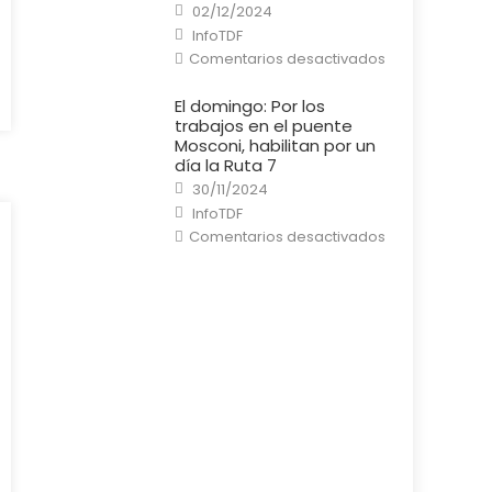
Posted
en
02/12/2024
on
una
Author
InfoTDF
casa
en
Comentarios desactivados
El
Puente
General
El domingo: Por los
Mosconi
trabajos en el puente
está
listo
Mosconi, habilitan por un
y
día la Ruta 7
habilitado
al
Posted
30/11/2024
tránsito
on
Author
InfoTDF
en
Comentarios desactivados
El
domingo:
Por
los
trabajos
en
el
puente
Mosconi,
habilitan
por
un
día
la
Ruta
7