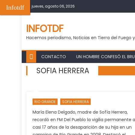
Skip
Infotdf
jueves, agosto 06, 2026
to
content
INFOTDF
Hacemos periodismo, Noticias en Tierra del Fuego 
CONTACTO
UN HOMBRE CONFESÓ EL BRUT
SOFIA HERRERA
RIO GRANDE
SOFIA HERRERA
María Elena Delgado, madre de Sofía Herrera,
recordó en FM Del Pueblo la vigilia permanente 
casi 17 años de la desaparición de su hija en un
camping de Río Grande en 2008. Destacó el