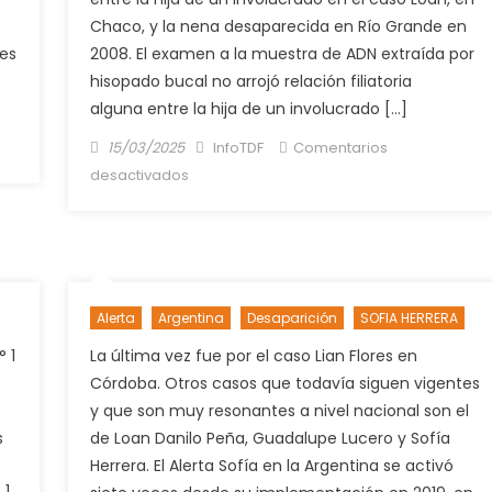
Chaco, y la nena desaparecida en Río Grande en
nes
2008. El examen a la muestra de ADN extraída por
hisopado bucal no arrojó relación filiatoria
alguna entre la hija de un involucrado […]
Posted
Author
15/03/2025
InfoTDF
Comentarios
on
en
desactivados
ADN
negativo:
no
es
Sofía
Alerta
Argentina
Desaparición
SOFIA HERRERA
Herrera
la
 1
La última vez fue por el caso Lian Flores en
nena
Córdoba. Otros casos que todavía siguen vigentes
chaqueña
y que son muy resonantes a nivel nacional son el
vinculada
s
de Loan Danilo Peña, Guadalupe Lucero y Sofía
al
e
Herrera. El Alerta Sofía en la Argentina se activó
caso