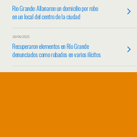
Rio Grande: Allanaron un domicilio por robo
en un local del centro de la ciudad
26/06/2025
Recuperaron elementos en Río Grande
denunciados como robados en varios ilícitos
24/06/2025
Allanaron una vivienda de Río Grande por
robo para hallar a un hombre con pedido de
detención
24/06/2025
La Policía recuperó mercadería robada en