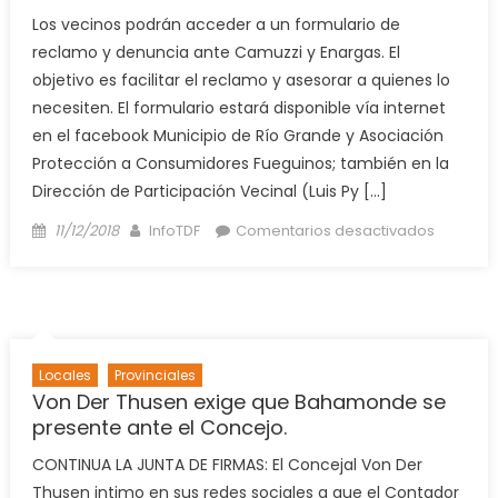
Los vecinos podrán acceder a un formulario de
reclamo y denuncia ante Camuzzi y Enargas. El
objetivo es facilitar el reclamo y asesorar a quienes lo
necesiten. El formulario estará disponible vía internet
en el facebook Municipio de Río Grande y Asociación
Protección a Consumidores Fueguinos; también en la
Dirección de Participación Vecinal (Luis Py […]
Posted
Author
en
11/12/2018
InfoTDF
Comentarios desactivados
on
Accione
frente
a
nuevo
aument
Locales
Provinciales
del
Von Der Thusen exige que Bahamonde se
gas
presente ante el Concejo.
CONTINUA LA JUNTA DE FIRMAS: El Concejal Von Der
Thusen intimo en sus redes sociales a que el Contador