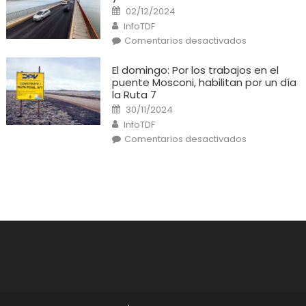
un
Posted
02/12/2024
incendio
on
Author
en
InfoTDF
una
en
Comentarios desactivados
casa
El
Puente
General
El domingo: Por los trabajos en el
Mosconi
puente Mosconi, habilitan por un día
está
listo
la Ruta 7
y
Posted
habilitado
30/11/2024
on
al
Author
InfoTDF
tránsito
en
Comentarios desactivados
El
domingo:
Por
los
trabajos
en
el
puente
Mosconi,
habilitan
por
un
día
la
Ruta
7