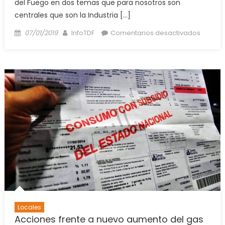
del Fuego en dos temas que para nosotros son
centrales que son la Industria […]
Posted
Author
en
07/01/2019
InfoTDF
Comentarios desactivados
on
Gracia
a
este
TRABA
DE
ORDEN
estamo
en
condic
de
DAR
MEJOR
SALARIA
Locales
Acciones frente a nuevo aumento del gas