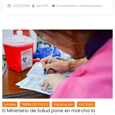
Posted
Author
en
02/10/2018
InfoTDF
Comentarios desactivados
on
6.000
pesos
para
estatal
y
piso
salarial
de
$25
mil
Locales
TIERRA DEL FUEGO
Vacunacion
VACUNAS
El Ministerio de Salud pone en marcha la