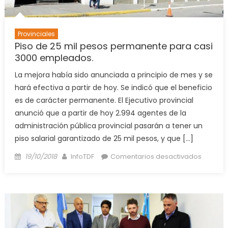
Provinciales
Piso de 25 mil pesos permanente para casi
3000 empleados.
La mejora había sido anunciada a principio de mes y se
hará efectiva a partir de hoy. Se indicó que el beneficio
es de carácter permanente. El Ejecutivo provincial
anunció que a partir de hoy 2.994 agentes de la
administración pública provincial pasarán a tener un
piso salarial garantizado de 25 mil pesos, y que […]
Posted
Author
en
19/10/2018
InfoTDF
Comentarios desactivados
on
Piso
de
25
mil
pesos
perman