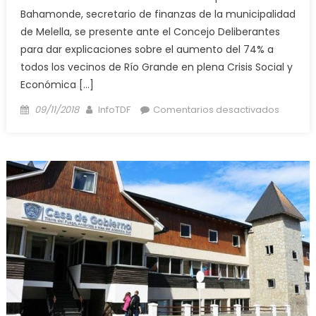
Bahamonde, secretario de finanzas de la municipalidad
de Melella, se presente ante el Concejo Deliberantes
para dar explicaciones sobre el aumento del 74% a
todos los vecinos de Río Grande en plena Crisis Social y
Económica […]
Posted
Author
en
09/11/2018
InfoTDF
Comentarios desactivados
on
Von
Der
Thusen
exige
que
Baham
se
present
ante
el
Concejo