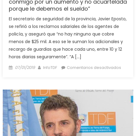
conmigo por un aumento y no acuartelada
porque le debemos el sueldo”
El secretario de seguridad de la provincia, Javier Eposto,
se refirió a los reclamos salariales de los agentes de
policía, y aseguró que “no hay ninguno que cobre
menos de $25 mil. A eso se le suman los adicionales y
recargo de guardias que hace cada uno, entre 10 y 12
horas diarias seguramente”. “A […]
Posted
Author
en
07/01/2019
InfoTDF
Comentarios desactivados
on
Eposto:
“Prefie
una
policía
enojad
conmi
por
un
aumen