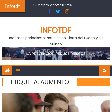
Skip
Infotdf
viernes, agosto 07, 2026
to
content
INFOTDF
Hacemos periodismo, Noticias en Tierra del Fuego y Del
Mundo
ETIQUETA:
AUMENTO