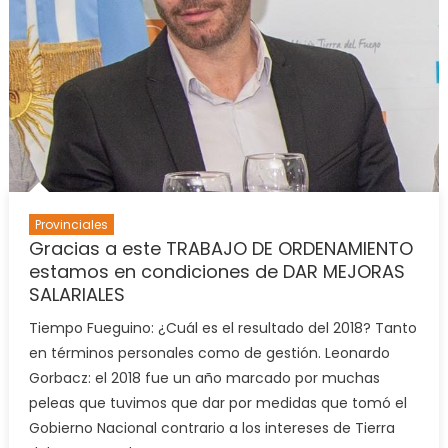
y
no
acuart
porque
le
debem
el
sueldo”
Provinciales
Gracias a este TRABAJO DE ORDENAMIENTO
estamos en condiciones de DAR MEJORAS
SALARIALES
Tiempo Fueguino: ¿Cuál es el resultado del 2018? Tanto
en términos personales como de gestión. Leonardo
Gorbacz: el 2018 fue un año marcado por muchas
peleas que tuvimos que dar por medidas que tomó el
Gobierno Nacional contrario a los intereses de Tierra