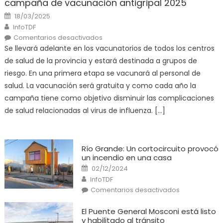
campaña de vacunación antigripal 2025
Posted
18/03/2025
on
Author
InfoTDF
en
Comentarios desactivados
El
Se llevará adelante en los vacunatorios de todos los centros
Ministerio
de
de salud de la provincia y estará destinada a grupos de
Salud
pone
riesgo. En una primera etapa se vacunará al personal de
en
marcha
salud. La vacunación será gratuita y como cada año la
la
campaña
campaña tiene como objetivo disminuir las complicaciones
de
vacunación
de salud relacionadas al virus de influenza. […]
antigripal
2025
Río Grande: Un cortocircuito provocó
un incendio en una casa
Posted
02/12/2024
on
Author
InfoTDF
en
Comentarios desactivados
Río
Grande:
Un
El Puente General Mosconi está listo
cortocircuito
y habilitado al tránsito
provocó