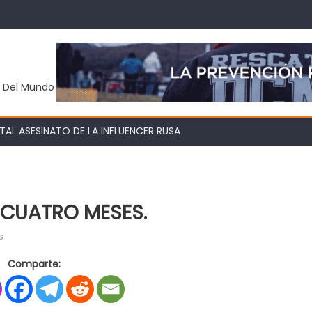
y Del Mundo
AL ASESINATO DE LA INFLUENCER RUSA
 CUATRO MESES.
en
s
«PRECIOS
Comparte:
CUIDADOS»
POR
CUATRO