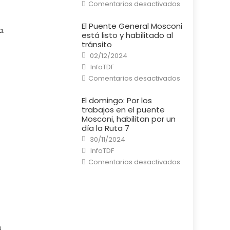
en
Comentarios desactivados
Río
Grande:
Un
El Puente General Mosconi
cortocircuito
a.
está listo y habilitado al
provocó
un
tránsito
incendio
Posted
en
02/12/2024
on
una
Author
InfoTDF
casa
en
Comentarios desactivados
El
Puente
General
El domingo: Por los
Mosconi
trabajos en el puente
está
listo
Mosconi, habilitan por un
y
día la Ruta 7
habilitado
al
Posted
30/11/2024
tránsito
on
Author
InfoTDF
en
Comentarios desactivados
El
domingo:
Por
los
trabajos
en
el
puente
Mosconi,
habilitan
s