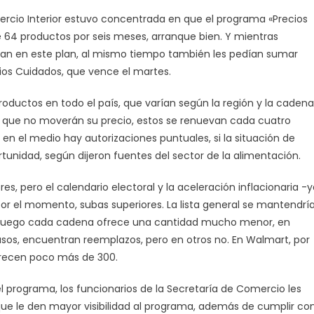
MESES.
ercio Interior estuvo concentrada en que el programa «Precios
 64 productos por seis meses, arranque bien. Y mientras
an en este plan, al mismo tiempo también les pedían sumar
ios Cuidados, que vence el martes.
ductos en todo el país, que varían según la región y la cadena
», que no moverán su precio, estos se renuevan cada cuatro
en el medio hay autorizaciones puntuales, si la situación de
tunidad, según dijeron fuentes del sector de la alimentación.
 pero el calendario electoral y la aceleración inflacionaria -y
por el momento, subas superiores. La lista general se mantendría
ro luego cada cadena ofrece una cantidad mucho menor, en
asos, encuentran reemplazos, pero en otros no. En Walmart, por
ofrecen poco más de 300.
el programa, los funcionarios de la Secretaría de Comercio les
ue le den mayor visibilidad al programa, además de cumplir co