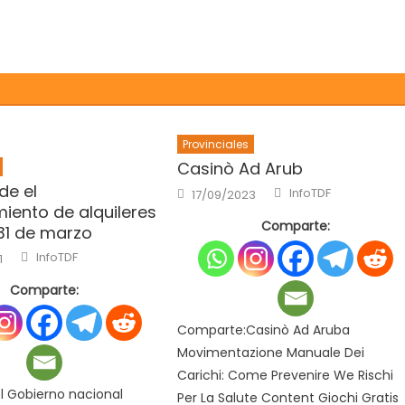
Provinciales
Casinò Ad Arub
de el
Author
Posted
InfoTDF
17/09/2023
on
iento de alquileres
Comparte:
 31 de marzo
Author
InfoTDF
1
Comparte:
Comparte:Casinò Ad Aruba
Movimentazione Manuale Dei
Carichi: Come Prevenire We Rischi
l Gobierno nacional
Per La Salute Content Giochi Gratis