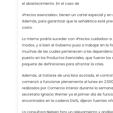
el abastecimiento. En el caso de
«Precios esenciales», tienen un cartel especial y e
Además, para garantizar que la señalética esté pres
costo.
Lo mismo podría suceder con «Precios cuidados» a p
modos, y si bien el Gobierno puso a trabajar en la f
muchas de las cuales pertenecen a las dependencia
puesto en los Productos Esenciales, que fueron los
paquete de definiciones para afrontar la crisis.
Además, al tratarse de una lista acotada, el control
comenzó a funcionar plenamente el lunes en 2.500 
realizados por Comercio Interior durante la semana
secretario Ignacio Werner ya el primer día de fun
encontrados en la cadena Día%, dijeron fuentes ofic
La consultora Nielsen hizo un relevamiento y anális