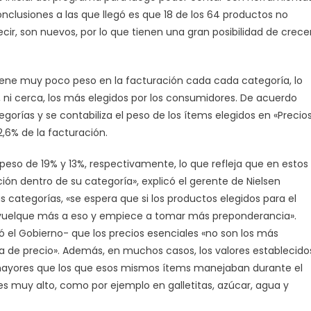
onclusiones a las que llegó es que 18 de los 64 productos no
ir, son nuevos, por lo que tienen una gran posibilidad de crecer
tiene muy poco peso en la facturación cada cada categoría, lo
 ni cerca, los más elegidos por los consumidores. De acuerdo
egorías y se contabiliza el peso de los ítems elegidos en «Precio
2,6% de la facturación.
eso de 19% y 13%, respectivamente, lo que refleja que en estos
n dentro de su categoría», explicó el gerente de Nielsen
 categorías, «se espera que si los productos elegidos para el
 vuelque más a eso y empiece a tomar más preponderancia».
 el Gobierno- que los precios esenciales «no son los más
ia de precio». Además, en muchos casos, los valores establecido
ayores que los que esos mismos ítems manejaban durante el
es muy alto, como por ejemplo en galletitas, azúcar, agua y