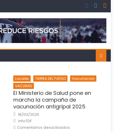
Locales
TIERRA DEL FUEGO
Vacunacion
VACUNAS
El Ministerio de Salud pone en
marcha la campaña de
vacunación antigripal 2025
Posted
18/03/2025
on
Author
InfoTDF
en
Comentarios desactivados
El