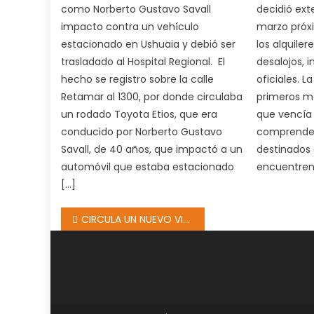
como Norberto Gustavo Savall
decidió ext
impacto contra un vehículo
marzo próx
estacionado en Ushuaia y debió ser
los alquiler
trasladado al Hospital Regional. El
desalojos, 
hecho se registro sobre la calle
oficiales. 
Retamar al 1300, por donde circulaba
primeros m
un rodado Toyota Etios, que era
que vencía 
conducido por Norberto Gustavo
comprende 
Savall, de 40 años, que impactó a un
destinados 
automóvil que estaba estacionado
encuentren
[…]
Navegación
CIRCULA UN NUEVO VIRUS BANCARIO QUE VACIA CUENTAS.
de
entradas