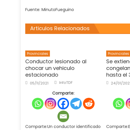
Fuente: MinutoFueguino
Articulos Relacionados
Provinciales
Provinciales
Conductor lesionado al
Se extien
chocar un vehiculo
congelam
estacionado
hasta el
Author
Posted
Posted
InfoTDF
05/11/2021
24/01/202
on
on
Comparte:
Comparte:Un conductor identificado
Comparte:E