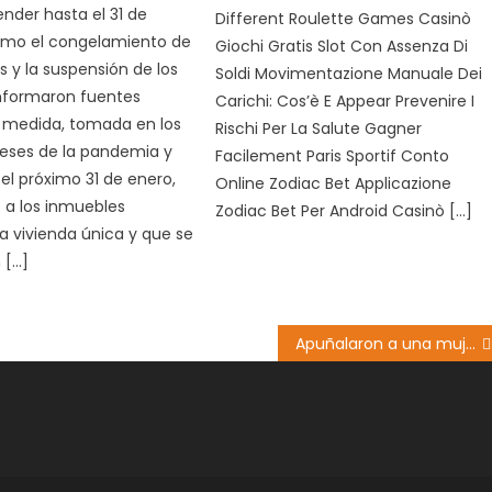
ender hasta el 31 de
Different Roulette Games Casinò
imo el congelamiento de
Giochi Gratis Slot Con Assenza Di
es y la suspensión de los
Soldi Movimentazione Manuale Dei
informaron fuentes
Carichi: Cos’è E Appear Prevenire I
La medida, tomada en los
Rischi Per La Salute Gagner
eses de la pandemia y
Facilement Paris Sportif Conto
el próximo 31 de enero,
Online Zodiac Bet Applicazione
a los inmuebles
Zodiac Bet Per Android Casinò […]
a vivienda única y que se
 […]
Apuñalaron a una mujer en el cuello y en la mano: la agresora seria otra mujer.