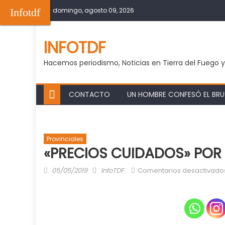
Skip
Infotdf
domingo, agosto 09, 2026
to
content
INFOTDF
Hacemos periodismo, Noticias en Tierra del Fuego 
CONTACTO
UN HOMBRE CONFESÓ EL BRUT
Provinciales
«PRECIOS CUIDADOS» POR
Posted
Author
05/05/2019
InfoTDF
Comentarios desactivado
on