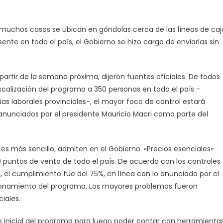
n muchos casos se ubican en góndolas cerca de las líneas de caj
ente en todo el país, el Gobierno se hizo cargo de enviarlas sin
artir de la semana próxima, dijeron fuentes oficiales. De todos
iscalización del programa a 350 personas en todo el país -
s laborales provinciales-, el mayor foco de control estará
 anunciados por el presidente Mauricio Macri como parte del
 es más sencillo, admiten en el Gobierno. «Precios esenciales»
puntos de venta de todo el país. De acuerdo con los controles
, el cumplimiento fue del 75%, en línea con lo anunciado por el
cionamiento del programa. Los mayores problemas fueron
iales.
is inicial del programa para luego poder contar con herramienta