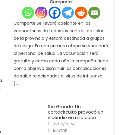
Comparte:
Ministerio
de
Salud
pone
en
marcha
Comparte:Se llevará adelante en los
la
campaña
vacunatorios de todos los centros de salud
de
vacunación
de la provincia y estará destinada a grupos
antigripal
2025
de riesgo. En una primera etapa se vacunará
al personal de salud. La vacunación será
gratuita y como cada año la campaña tiene
como objetivo disminuir las complicaciones
de salud relacionadas al virus de influenza.
a
[…]
,
Río Grande: Un
cortocircuito provocó un
incendio en una casa
Posted
02/12/2024
on
Author
InfoTDF
n