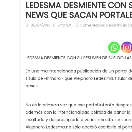
LEDESMA DESMIENTE CON S
NEWS QUE SACAN PORTAL
Posted
Author
30/01/2019
InfoTDF
Comentarios desactivado
on
LEDESMA DESMIENTE CON SU RESUMEN DE SUELDO LA
En una malintencionada publicación de un portal d
título de «Inmoral» que Alejandro Ledesma, titular d
pesos.
No es la primera vez que ese portal intenta despres
además con la intencionalidad política de dañar la
insultado y desprestigiado a varios ministros y secr
Alejandro Ledesma no sólo decidió escribirle al port