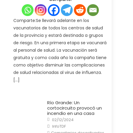
de
Salud
pone
en
marcha
Comparte:Se llevará adelante en los
la
campaña
vacunatorios de todos los centros de salud
de
vacunación
de la provincia y estará destinada a grupos
antigripal
2025
de riesgo. En una primera etapa se vacunará
al personal de salud. La vacunación será
gratuita y como cada año la campaña tiene
como objetivo disminuir las complicaciones
de salud relacionadas al virus de influenza.
[…]
Río Grande: Un
cortocircuito provocó un
incendio en una casa
Posted
02/12/2024
on
Author
InfoTDF
en
Comentarios desactivados