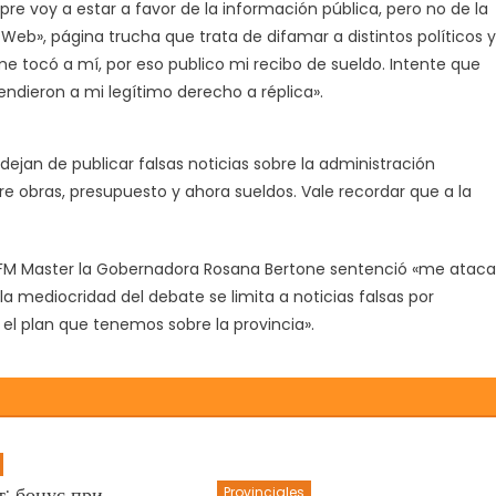
e voy a estar a favor de la información pública, pero no de la
 Web», página trucha que trata de difamar a distintos políticos y
me tocó a mí, por eso publico mi recibo de sueldo. Intente que
endieron a mi legítimo derecho a réplica».
dejan de publicar falsas noticias sobre la administración
 obras, presupuesto y ahora sueldos. Vale recordar que a la
en FM Master la Gobernadora Rosana Bertone sentenció «me atac
a mediocridad del debate se limita a noticias falsas por
el plan que tenemos sobre la provincia».
т: бонус при
Provinciales