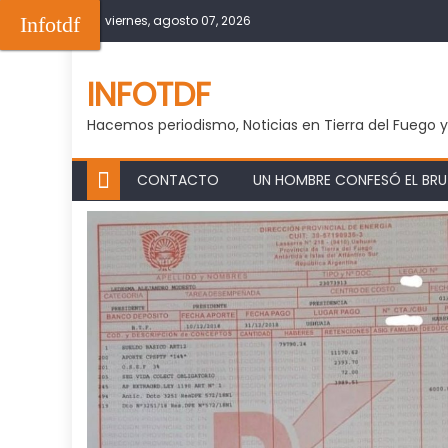
Skip
Infotdf
viernes, agosto 07, 2026
to
content
INFOTDF
Hacemos periodismo, Noticias en Tierra del Fuego 
CONTACTO
UN HOMBRE CONFESÓ EL BRUT