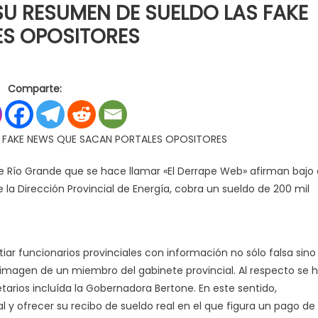
U RESUMEN DE SUELDO LAS FAKE
ES OPOSITORES
en
s
LEDESMA
Comparte:
DESMIENTE
CON
SU
S FAKE NEWS QUE SACAN PORTALES OPOSITORES
RESUMEN
DE
e Río Grande que se hace llamar «El Derrape Web» afirman bajo 
SUELDO
e la Dirección Provincial de Energía, cobra un sueldo de 200 mil
LAS
FAKE
NEWS
QUE
tiar funcionarios provinciales con información no sólo falsa sino
SACAN
 imagen de un miembro del gabinete provincial. Al respecto se 
PORTALES
etarios incluída la Gobernadora Bertone. En este sentido,
OPOSITORES
al y ofrecer su recibo de sueldo real en el que figura un pago de