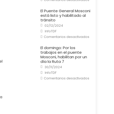
Río
Grande:
Un
El Puente General Mosconi
cortocircuito
está listo y habilitado al
provocó
un
tránsito
incendio
Posted
en
02/12/2024
on
una
Author
InfoTDF
casa
en
Comentarios desactivados
El
Puente
General
El domingo: Por los
Mosconi
trabajos en el puente
está
listo
Mosconi, habilitan por un
y
el
día la Ruta 7
habilitado
al
Posted
30/11/2024
tránsito
on
Author
InfoTDF
en
Comentarios desactivados
El
domingo:
Por
los
trabajos
ha
en
el
puente
Mosconi,
habilitan
por