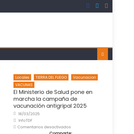
Locales
TIERRA DEL FUEGO
Vacunacion
VACUNAS
El Ministerio de Salud pone en
marcha la campaña de
vacunación antigripal 2025
Posted
18/03/2025
on
Author
InfoTDF
en
Comentarios desactivados
El
Comparte:
Ministerio