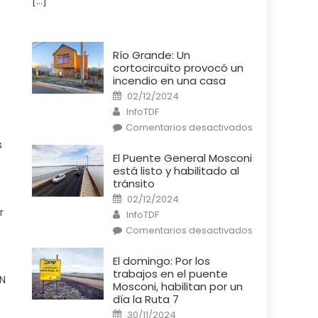
[…]
Río Grande: Un
cortocircuito provocó un
incendio en una casa
Posted
02/12/2024
on
Author
InfoTDF
en
Comentarios desactivados
Río
Grande:
s
Un
El Puente General Mosconi
cortocircuito
está listo y habilitado al
provocó
un
tránsito
incendio
Posted
en
02/12/2024
on
una
Author
r
InfoTDF
casa
en
Comentarios desactivados
El
Puente
General
El domingo: Por los
Mosconi
trabajos en el puente
está
QN
listo
Mosconi, habilitan por un
y
día la Ruta 7
habilitado
al
Posted
30/11/2024