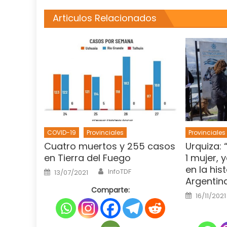
Articulos Relacionados
COVID-19
Provinciales
Provinciales
Cuatro muertos y 255 casos
Urquiza:
en Tierra del Fuego
1 mujer, 
en la hist
Author
Posted
InfoTDF
13/07/2021
on
Argentina
Comparte:
Posted
16/11/2021
on