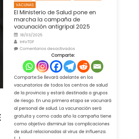
VACUNAS
El Ministerio de Salud pone en
marcha la campaña de
vacunación antigripal 2025
Posted
18/03/2025
on
Author
InfoTDF
en
Comentarios desactivados
El
Comparte:
Ministerio
de
Salud
pone
en
marcha
Comparte:Se llevará adelante en los
la
campaña
vacunatorios de todos los centros de salud
de
vacunación
de la provincia y estará destinada a grupos
antigripal
2025
de riesgo. En una primera etapa se vacunará
al personal de salud. La vacunación será
E
gratuita y como cada año la campaña tiene
como objetivo disminuir las complicaciones
de salud relacionadas al virus de influenza.