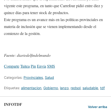
vigente este programa, en tanto que Carrefour pidió entre diez y
quince días para tener stock de productos.
Este programa es un avance más en las políticas provinciales en
materia de inclusión que se vienen implementando desde el
comienzo de la gestión.
Fuente: diariodelfindelmundo
Comparte
Tuitea
Pin
Envía
SMS
Categorías:
Provinciales
,
Salud
Etiquetas:
alimentacion
,
Gobierno
,
lanzo
,
redsol
,
saludable
,
tdf
INFOTDF
Volver arriba