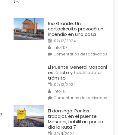
[…]
Río Grande: Un
cortocircuito provocó un
incendio en una casa
Posted
02/12/2024
on
Author
InfoTDF
en
Comentarios desactivados
Río
Grande:
Un
El Puente General Mosconi
cortocircuito
está listo y habilitado al
provocó
un
tránsito
incendio
Posted
en
02/12/2024
on
una
Author
InfoTDF
casa
en
Comentarios desactivados
El
Puente
General
El domingo: Por los
Mosconi
o
trabajos en el puente
está
listo
Mosconi, habilitan por un
y
día la Ruta 7
habilitado
al
Posted
30/11/2024