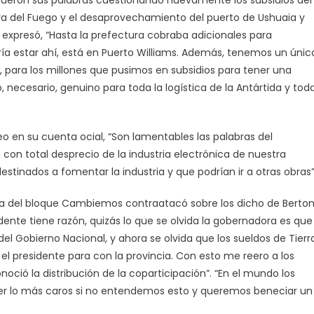
 fueron sus palabras cuestionando nuevamente los subsidios del
erra del Fuego y el desaprovechamiento del puerto de Ushuaia y
 expresó, “Hasta la prefectura cobraba adicionales para
ía estar ahí, está en Puerto Williams. Además, tenemos un únic
, para los millones que pusimos en subsidios para tener una
 necesario, genuino para toda la logística de la Antártida y tod
o en su cuenta ocial, “Son lamentables las palabras del
 con total desprecio de la industria electrónica de nuestra
estinados a fomentar la industria y que podrían ir a otras obras”
ma del bloque Cambiemos contraatacó sobre los dicho de Berto
idente tiene razón, quizás lo que se olvida la gobernadora es que
l Gobierno Nacional, y ahora se olvida que los sueldos de Tierr
el presidente para con la provincia. Con esto me reero a los
oció la distribución de la coparticipación”. “En el mundo los
 ser lo más caros si no entendemos esto y queremos beneciar un