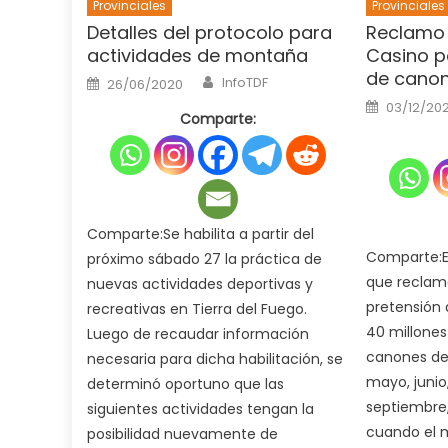
Provinciales
Provinciales
Detalles del protocolo para
Reclamo j
actividades de montaña
Casino p
de cano
Author
Posted
InfoTDF
26/06/2020
on
Posted
03/12/20
on
Comparte:
Comparte:Se habilita a partir del
Comparte:El
próximo sábado 27 la práctica de
que reclamar
nuevas actividades deportivas y
pretensión 
recreativas en Tierra del Fuego.
40 millones
Luego de recaudar información
canones de 
necesaria para dicha habilitación, se
mayo, junio,
determinó oportuno que las
septiembre,
siguientes actividades tengan la
cuando el 
posibilidad nuevamente de