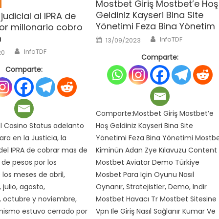
Mostbet Giriş Mostbet’e Hoş
Geldiniz Kayseri Bina Site
udicial al IPRA de
Yönetimi Feza Bina Yönetim
or millonario cobro
n
Author
Posted
InfoTDF
13/09/2023
on
Author
InfoTDF
20
Comparte:
Comparte:
Comparte:Mostbet Giriş Mostbet’e
 Casino Status adelanto
Hoş Geldiniz Kayseri Bina Site
a en la Justicia, la
Yönetimi Feza Bina Yönetimi Mostb
del IPRA de cobrar mas de
Kiminün Adan Zye Kılavuzu Content
 de pesos por los
Mostbet Aviator Demo Türkiye ️
los meses de abril,
Mosbet Para Için Oyunu Nasıl
 julio, agosto,
Oynanır, Stratejistler, Demo, Indir
 octubre y noviembre,
Mostbet Havacı Tr Mostbet Sitesine
mismo estuvo cerrado por
Vpn Ile Giriş Nasıl Sağlanır Kumar Ve