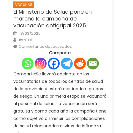
VACUNAS
El Ministerio de Salud pone en
marcha la campaña de
vacunación antigripal 2025
Posted
18/03/2025
on
Author
InfoTDF
en
Comentarios desactivados
El
Comparte:
Ministerio
de
Salud
pone
en
marcha
Comparte:Se llevará adelante en los
la
campaña
vacunatorios de todos los centros de salud
de
vacunación
de la provincia y estará destinada a grupos
antigripal
2025
de riesgo. En una primera etapa se vacunará
al personal de salud. La vacunación será
gratuita y como cada año la campaña tiene
como objetivo disminuir las complicaciones
de salud relacionadas al virus de influenza.