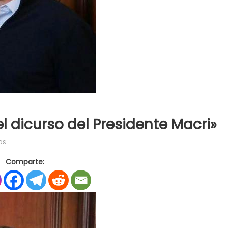
 dicurso del Presidente Macri»
en
os
Gastón
Comparte:
Roma:
«Defiendo
el
dicurso
del
Presidente