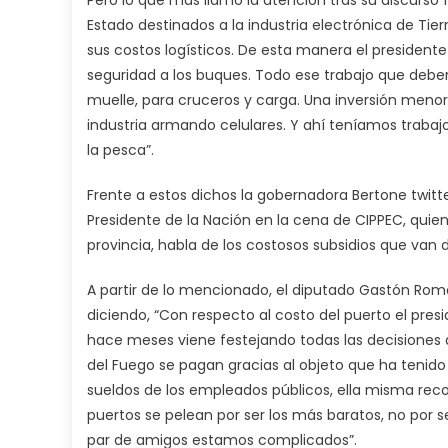
Pero lo que más llamo la atención tras su discurso
Estado destinados a la industria electrónica de Ti
sus costos logísticos. De esta manera el presidente
seguridad a los buques. Todo ese trabajo que deber
muelle, para cruceros y carga. Una inversión menor
industria armando celulares. Y ahí teníamos trabajo,
la pesca”.
Frente a estos dichos la gobernadora Bertone twitte
Presidente de la Nación en la cena de CIPPEC, quien
provincia, habla de los costosos subsidios que van d
A partir de lo mencionado, el diputado Gastón Ro
diciendo, “Con respecto al costo del puerto el pres
hace meses viene festejando todas las decisiones de
del Fuego se pagan gracias al objeto que ha tenido 
sueldos de los empleados públicos, ella misma recon
puertos se pelean por ser los más baratos, no por
par de amigos estamos complicados”.