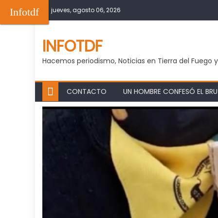
Skip
Infotdf
jueves, agosto 06, 2026
to
content
INFOTDF
Hacemos periodismo, Noticias en Tierra del Fuego 
CONTACTO
UN HOMBRE CONFESÓ EL BRUT