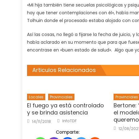
«Mi hija también tiene secuelas psicológicas y psiqui
hay que tener contemplaciones con él», había mani
Tolhuin donde el procesado estaba alojado con cons
Así las cosas, no llegó a fijarse la fecha de juicio,
había aclarado en su momento que para que fuese 
encontrase en «buen estado de salud». Algo que y
Articulos Relacionados
Locales
Provinciales
Provinciales
El fuego ya está controlado
Bertone: 
y se brinda asistencia
el model
queremo
Author
Posted
InfoTDF
14/11/2018
on
Posted
12/08/202
on
Comparte: