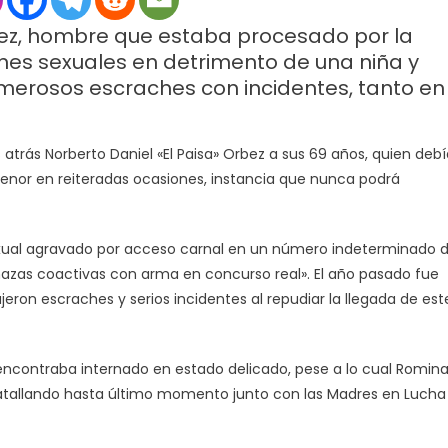
Grande
bez, hombre que estaba procesado por la
presunto
ones sexuales en detrimento de una niña y
violador
merosos escraches con incidentes, tanto en
de
menor
a
los
atrás Norberto Daniel «El Paisa» Orbez a sus 69 años, quien debí
69
 menor en reiteradas ocasiones, instancia que nunca podrá
años:
no
llegó
exual agravado por acceso carnal en un número indeterminado 
al
azas coactivas con arma en concurso real». El año pasado fue
juicio
eron escraches y serios incidentes al repudiar la llegada de est
 encontraba internado en estado delicado, pese a lo cual Romin
batallando hasta último momento junto con las Madres en Lucha