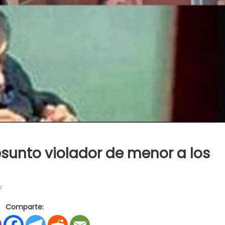
esunto violador de menor a los
en
s
Falleció
Comparte:
en
Río