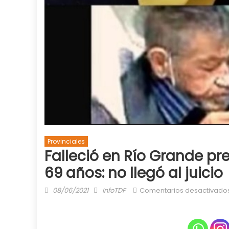
Provinciales
Falleció en Río Grande pr
69 años: no llegó al juicio
Posted
Author
08/06/2021
InfoTDF
Comentarios desactivado
on