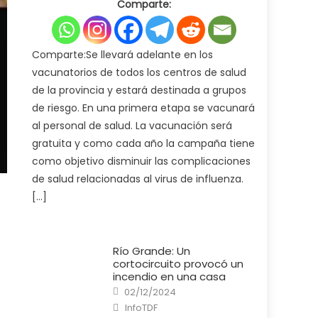
Comparte:
Ministerio
de
Salud
pone
en
marcha
Comparte:Se llevará adelante en los
la
campaña
vacunatorios de todos los centros de salud
de
vacunación
de la provincia y estará destinada a grupos
antigripal
2025
de riesgo. En una primera etapa se vacunará
al personal de salud. La vacunación será
gratuita y como cada año la campaña tiene
como objetivo disminuir las complicaciones
de salud relacionadas al virus de influenza.
[…]
Río Grande: Un
cortocircuito provocó un
incendio en una casa
Posted
02/12/2024
on
Author
InfoTDF