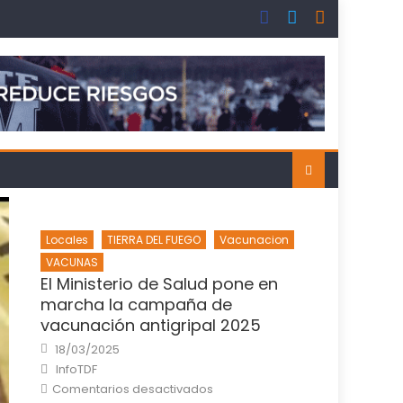
Locales
TIERRA DEL FUEGO
Vacunacion
VACUNAS
El Ministerio de Salud pone en
marcha la campaña de
vacunación antigripal 2025
Posted
18/03/2025
on
Author
InfoTDF
en
Comentarios desactivados
El