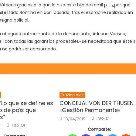
átricas gracias a lo que le hizo este hijo de remil p…, ¿por qué
festado Romina en abril pasado, tras el escrache realizado en
igna policial.
 y la abogada patrocinante de la denunciante, Adriana Varisco,
«con todas las garantías procesales» se necesitaba que éste s
a no podrá ser consumado.
Provinciales
“Lo que se define es
CONCEJAL VON DER THUSEN
o de país que
«Gestión Permanente»
s”
Author
Posted
InfoTDF
13/04/2019
on
Author
InfoTDF
1
Comparte: