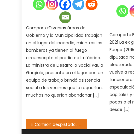
Comparte:Diversas áreas de
Comparte:El
Gobierno y la Municipalidad trabajan
2021 La ex 
en el lugar del incendio, mientras los
Fuego (2015
bomberos ya tienen al fuego
diputada na
circunscripto al predio de la fábrica.
electorado 
La ministra de Desarrollo Social Paula
vuelve a re
Gargiulo, presente en el lugar con un
funcionaron
equipo de trabajo brindó asistencia
especulació
social a los vecinos que lo requerían,
capitales y
muchos no querían abandonar […]
pocos o el
desde […]
Navegación
Camion despistado, cayo en una zanja en la banquina