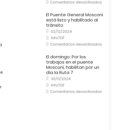
en
Comentarios desactivados
Río
Grande:
Un
El Puente General Mosconi
cortocircuito
está listo y habilitado al
provocó
un
tránsito
incendio
Posted
en
02/12/2024
on
una
Author
InfoTDF
casa
en
Comentarios desactivados
a
El
Puente
General
El domingo: Por los
Mosconi
trabajos en el puente
está
listo
Mosconi, habilitan por un
y
día la Ruta 7
de
habilitado
al
Posted
30/11/2024
tránsito
on
Author
InfoTDF
e
en
Comentarios desactivados
El
domingo:
Por
los
a
trabajos
en
el
puente
Mosconi,
habilitan