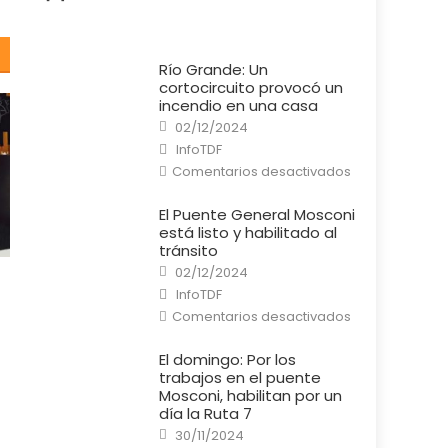
Río Grande: Un
cortocircuito provocó un
incendio en una casa
Posted
02/12/2024
on
Author
InfoTDF
en
Comentarios desactivados
Río
Grande:
Un
El Puente General Mosconi
cortocircuito
está listo y habilitado al
provocó
un
tránsito
incendio
Posted
en
02/12/2024
on
una
Author
InfoTDF
casa
en
Comentarios desactivados
El
Puente
General
El domingo: Por los
Mosconi
trabajos en el puente
está
listo
Mosconi, habilitan por un
y
día la Ruta 7
habilitado
al
Posted
30/11/2024
tránsito
on