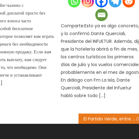
айн-казино с
ой доплатой просто без
ого взноса часто
Comparte:Esto ya es algo concreto
 собой бесплатное
y lo confirmó Dante Querciali,
которое позволяет вам играть
Presidente del INFUETUR. Además, di
деньги без необходимости
que la hotelería abrirá a fin de mes,
енежную продажу. Если вам
los centros turísticos los primeros
ть выплату, вам следует
días de julio y los vuelos comerciale
 то, что необходимо. Они
probablemente en el mes de agost
егче и устанавливают
En diálogo con Fm La Isla, Dante
…]
Querciali, Presidente del Infuetur
habló sobre todo […]
El Partido Verde, entre reuniones con el FPV y las candidaturas