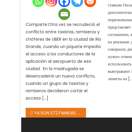
ставкам Онл
дополнительн
первоначальн
Comparte:Otra vez se recrudeció el
представляет
conflicto entre taxistas, remiseros y
соглашение, 
chóferes de UBER en la ciudad de Rio
на реальные 
Grande, cuando un piquete impedía
совершать д
el acceso a los conductores de la
нужно отмени
aplicación al aeropuerto de esa
использовать
ciudad. En la madrugada se
выигрывают л
desencadenó un nuevo conflicto,
лимиты на [
cuando un grupo de taxistas y
remiseros decidieron cortar el
acceso […]
Navegación
YA SON 572 FAMILIAS FUEGUINAS LAS QUE ACCEDIERON AL BENEFICIO
de