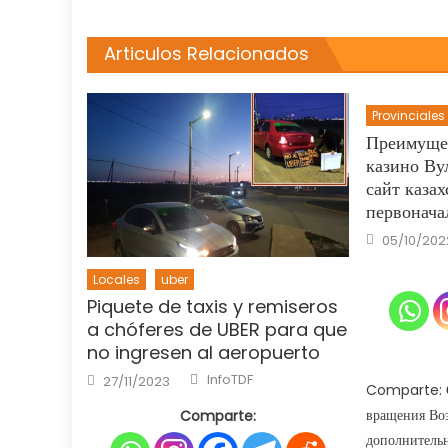
Articulos Relacionados
Provinciales
Преимуще
казино Ву
сайт казах
первонача
Posted
05/10/202
on
Locales
uber
Piquete de taxis y remiseros
a chóferes de UBER para que
no ingresen al aeropuerto
Author
Posted
InfoTDF
27/11/2023
on
Comparte: С
вращения Воз
Comparte:
дополнительн