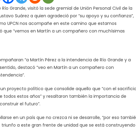
la
Río Grande, visitó la sede gremial de Unión Personal Civil de la
UPCN
ustavo Suárez a quien agradeció por “su apoyo y su confianza”,
manifestó
su
como UPCN nos acompañe en este camino que estamos
apoyo
señaló que “vemos en Martín a un compañero con muchísimas
al
candidato
a
intendente
mpañaran “a Martín Pérez a la intendencia de Río Grande y a
Martín
 sentido, destacó “veo en Martín a un compañero con
Pérez
ntendencia”.
n proyecto político que consolide aquello que “con el sacrifici
e todos estos años” y resaltaron también la importancia de
onstruir el futuro”.
larse en un país que no crezca ni se desarrolle, “por eso tambi
triunfo a este gran frente de unidad que se está construyendo