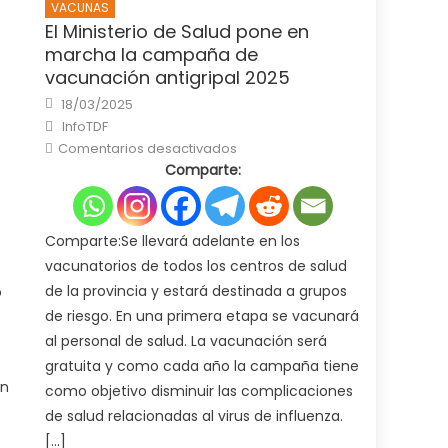
VACUNAS
El Ministerio de Salud pone en
marcha la campaña de
vacunación antigripal 2025
Posted
18/03/2025
on
Author
InfoTDF
en
Comentarios desactivados
El
Comparte:
Ministerio
de
Salud
pone
en
marcha
Comparte:Se llevará adelante en los
la
campaña
vacunatorios de todos los centros de salud
de
vacunación
de la provincia y estará destinada a grupos
o
antigripal
2025
de riesgo. En una primera etapa se vacunará
al personal de salud. La vacunación será
gratuita y como cada año la campaña tiene
én
como objetivo disminuir las complicaciones
de salud relacionadas al virus de influenza.
[…]