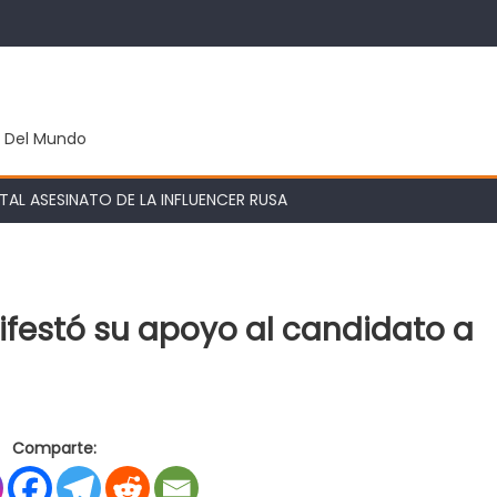
y Del Mundo
AL ASESINATO DE LA INFLUENCER RUSA
ifestó su apoyo al candidato a
en
s
El
Comparte:
gremio
de