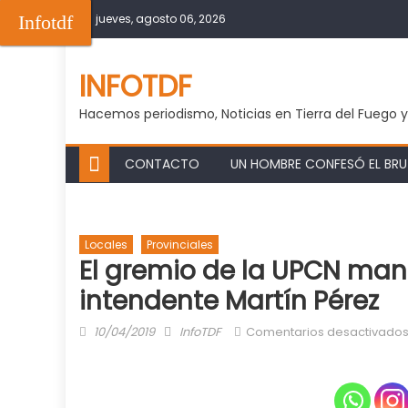
Skip
Infotdf
jueves, agosto 06, 2026
to
content
INFOTDF
Hacemos periodismo, Noticias en Tierra del Fuego 
CONTACTO
UN HOMBRE CONFESÓ EL BRUT
Locales
Provinciales
El gremio de la UPCN man
intendente Martín Pérez
Posted
Author
10/04/2019
InfoTDF
Comentarios desactivado
on