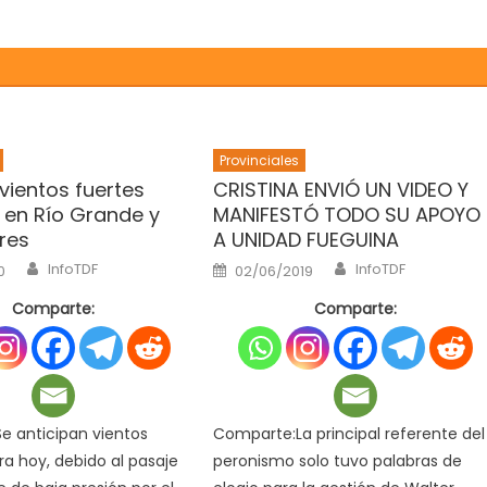
Provinciales
vientos fuertes
CRISTINA ENVIÓ UN VIDEO Y
 en Río Grande y
MANIFESTÓ TODO SU APOYO
res
A UNIDAD FUEGUINA
Author
Author
Posted
InfoTDF
InfoTDF
0
02/06/2019
on
Comparte:
Comparte:
e anticipan vientos
Comparte:La principal referente del
ra hoy, debido al pasaje
peronismo solo tuvo palabras de