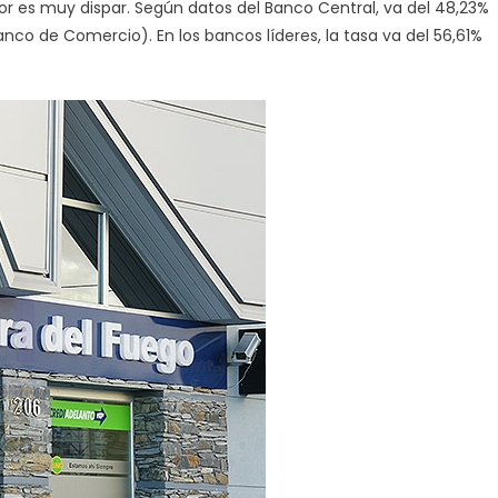
r es muy dispar. Según datos del Banco Central, va del 48,23%
menos
anco de Comercio). En los bancos líderes, la tasa va del 56,61%
interés
cobra
por
uso
de
tarjeta
de
crédito
en
todo
el
país.