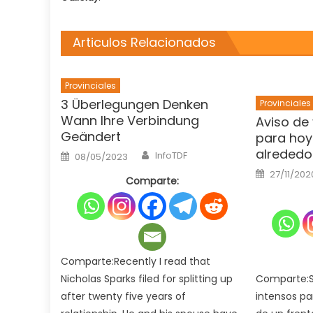
Articulos Relacionados
Provinciales
3 Überlegungen Denken
Provinciales
Wann Ihre Verbindung
Aviso de 
Geändert
para hoy
Author
alrededo
Posted
InfoTDF
08/05/2023
on
Posted
27/11/202
on
Comparte:
Comparte:Recently I read that
Nicholas Sparks filed for splitting up
Comparte:S
after twenty five years of
intensos pa