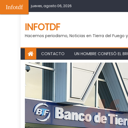
Skip
Infotdf
jueves, agosto 06, 2026
to
content
INFOTDF
Hacemos periodismo, Noticias en Tierra del Fuego 
CONTACTO
UN HOMBRE CONFESÓ EL BRU