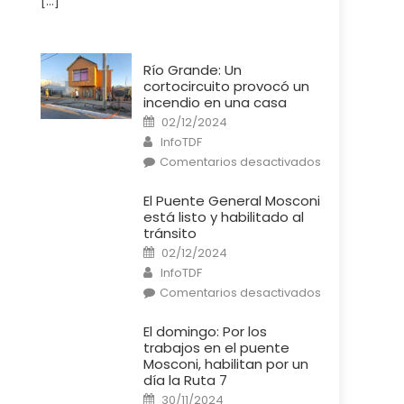
[…]
Río Grande: Un
cortocircuito provocó un
incendio en una casa
Posted
02/12/2024
on
Author
InfoTDF
en
Comentarios desactivados
Río
Grande:
Un
El Puente General Mosconi
cortocircuito
está listo y habilitado al
provocó
un
tránsito
incendio
Posted
en
02/12/2024
on
una
Author
InfoTDF
casa
en
Comentarios desactivados
El
Puente
General
El domingo: Por los
Mosconi
trabajos en el puente
está
listo
Mosconi, habilitan por un
y
día la Ruta 7
habilitado
al
Posted
30/11/2024