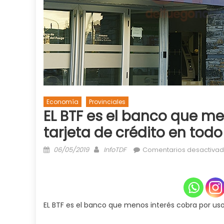
Economía
Provinciales
EL BTF es el banco que me
tarjeta de crédito en todo 
Posted
Author
06/05/2019
InfoTDF
Comentarios desactiva
on
EL BTF es el banco que menos interés cobra por uso 