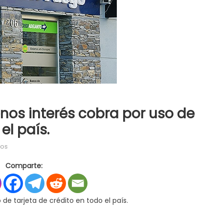
nos interés cobra por uso de
el país.
en
dos
EL
Comparte:
BTF
es
el
de tarjeta de crédito en todo el país.
banco
que