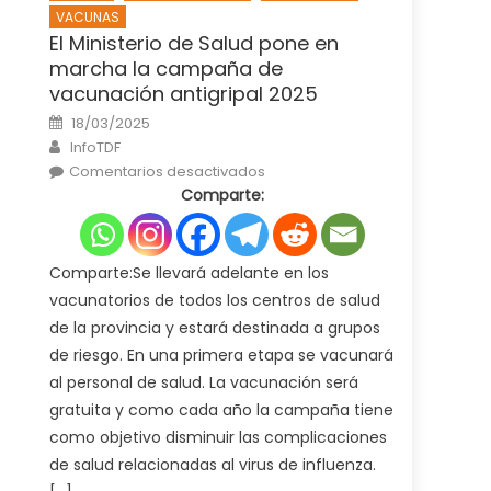
VACUNAS
El Ministerio de Salud pone en
marcha la campaña de
vacunación antigripal 2025
Posted
18/03/2025
on
Author
InfoTDF
en
Comentarios desactivados
El
Comparte:
Ministerio
de
Salud
pone
en
marcha
Comparte:Se llevará adelante en los
la
campaña
vacunatorios de todos los centros de salud
de
vacunación
de la provincia y estará destinada a grupos
antigripal
2025
de riesgo. En una primera etapa se vacunará
al personal de salud. La vacunación será
gratuita y como cada año la campaña tiene
como objetivo disminuir las complicaciones
de salud relacionadas al virus de influenza.