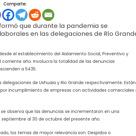
Comparte:
y
suspensiones,
las
 informó que durante la pandemia se
principales
laborales en las delegaciones de Río Grand
denuncias
durante
a
desde el establecimiento del Aislamiento Social, Preventivo y
pandemia
 corriente año. Involucra la totalidad de las denuncias
en
Tierra
ascienden a 5435.
del
Fuego
as delegaciones de Ushuaia y Rio Grande respectivamente. Están
rias por incumplimiento de empresas con actividades comerciales 
te se observa que las denuncias se incrementaron en una
 septiembre al 30 de octubre del presente año.
ado, los temas de mayor relevancia son: Despidos o