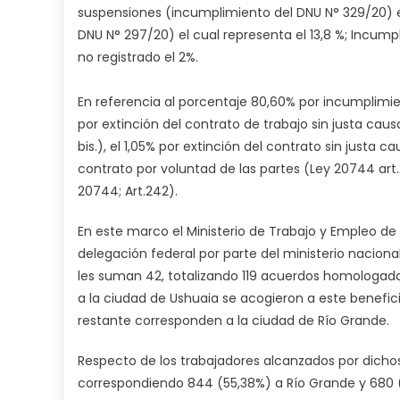
suspensiones (incumplimiento del DNU N° 329/20) el
DNU N° 297/20) el cual representa el 13,8 %; Incumpl
no registrado el 2%.
En referencia al porcentaje 80,60% por incumplimi
por extinción del contrato de trabajo sin justa caus
bis.), el 1,05% por extinción del contrato sin justa c
contrato por voluntad de las partes (Ley 20744 art.2
20744; Art.242).
En este marco el Ministerio de Trabajo y Empleo de 
delegación federal por parte del ministerio nacional
les suman 42, totalizando 119 acuerdos homologado
a la ciudad de Ushuaia se acogieron a este benefic
restante corresponden a la ciudad de Río Grande.
Respecto de los trabajadores alcanzados por dichos
correspondiendo 844 (55,38%) a Río Grande y 680 