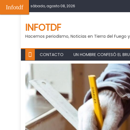
Skip
Infotdf
sábado, agosto 08, 2026
to
content
INFOTDF
Hacemos periodismo, Noticias en Tierra del Fuego 
CONTACTO
UN HOMBRE CONFESÓ EL BRUT