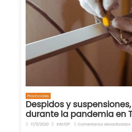
Provinciales
Despidos y suspensiones,
durante la pandemia en T
Posted
Author
17/11/2020
InfoTDF
Comentarios desactivados
on