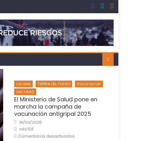
Locales
TIERRA DEL FUEGO
Vacunacion
VACUNAS
El Ministerio de Salud pone en
marcha la campaña de
vacunación antigripal 2025
Posted
18/03/2025
on
Author
InfoTDF
en
Comentarios desactivados
El