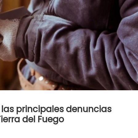
 las principales denuncias
ierra del Fuego
en
Despidos