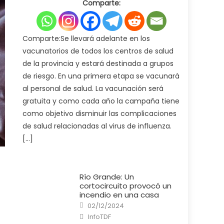
Comparte:
Ministerio
de
Salud
pone
en
marcha
Comparte:Se llevará adelante en los
la
campaña
vacunatorios de todos los centros de salud
de
vacunación
de la provincia y estará destinada a grupos
antigripal
2025
de riesgo. En una primera etapa se vacunará
al personal de salud. La vacunación será
gratuita y como cada año la campaña tiene
como objetivo disminuir las complicaciones
de salud relacionadas al virus de influenza.
[…]
Río Grande: Un
cortocircuito provocó un
incendio en una casa
Posted
02/12/2024
on
Author
InfoTDF