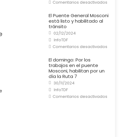
en
Comentarios desactivados
Río
Grande:
Un
El Puente General Mosconi
cortocircuito
está listo y habilitado al
provocó
un
tránsito
incendio
Posted
e
en
02/12/2024
on
una
Author
InfoTDF
casa
en
Comentarios desactivados
El
Puente
General
El domingo: Por los
Mosconi
trabajos en el puente
está
listo
Mosconi, habilitan por un
y
día la Ruta 7
habilitado
al
Posted
30/11/2024
tránsito
on
Author
InfoTDF
e
en
Comentarios desactivados
El
domingo:
Por
los
trabajos
en
el
puente
Mosconi,
habilitan