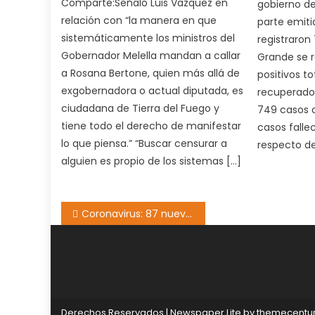
Comparte:Señaló Luis Vazquez en
gobierno de
relación con “la manera en que
parte emiti
sistemáticamente los ministros del
registraron
Gobernador Melella mandan a callar
Grande se r
a Rosana Bertone, quien más allá de
positivos to
exgobernadora o actual diputada, es
recuperados,
ciudadana de Tierra del Fuego y
749 casos a
tiene todo el derecho de manifestar
casos falle
lo que piensa.” “Buscar censurar a
respecto de
alguien es propio de los sistemas […]
Navegación
Coronavirus: 87 nuevos casos y 4 fallecidos en Ushuaia
de
entradas
Derechos Reservados
|
Newspaper Lite by
themecentu