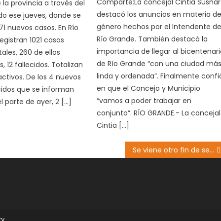
Comparte:La concejal Cintia Susñar
 la provincia a través del
destacó los anuncios en materia d
do ese jueves, donde se
género hechos por el Intendente d
 71 nuevos casos. En Río
Río Grande. También destacó la
egistran 1021 casos
importancia de llegar al bicentenar
tales, 260 de ellos
de Río Grande “con una ciudad má
 12 fallecidos. Totalizan
linda y ordenada”. Finalmente confi
ctivos. De los 4 nuevos
en que el Concejo y Municipio
cidos que se informan
“vamos a poder trabajar en
l parte de ayer, 2 […]
conjunto”. RÍO GRANDE.- La concejal
Cintia […]
Se viene otro fin de semana largo. Los próximos feriados.
ry
.