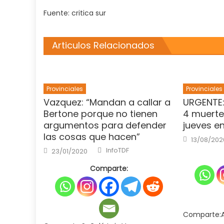
Fuente: critica sur
Articulos Relacionados
Provinciales
Provinciales
Vazquez: “Mandan a callar a
URGENTE:
Bertone porque no tienen
4 muerte
argumentos para defender
jueves e
las cosas que hacen”
Posted
13/08/202
on
Author
Posted
InfoTDF
23/01/2020
on
Comparte:
Comparte:A