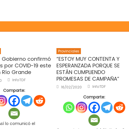
Provinciales
 Gobierno confirmó
“ESTOY MUY CONTENTA Y
s por COVID-19 este
ESPERANZADA PORQUE SE
n Río Grande
ESTÁN CUMPLIENDO
PROMESAS DE CAMPAÑA”
Author
InfoTDF
0
Author
Posted
InfoTDF
16/02/2020
on
Comparte:
Comparte:
sí lo comunicó el