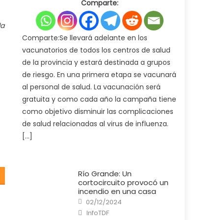
Comparte:
Ministerio
de
Salud
pone
la
en
marcha
Comparte:Se llevará adelante en los
la
campaña
vacunatorios de todos los centros de salud
de
vacunación
de la provincia y estará destinada a grupos
antigripal
2025
de riesgo. En una primera etapa se vacunará
al personal de salud. La vacunación será
gratuita y como cada año la campaña tiene
como objetivo disminuir las complicaciones
de salud relacionadas al virus de influenza.
[…]
Río Grande: Un
cortocircuito provocó un
incendio en una casa
Posted
02/12/2024
on
Author
InfoTDF