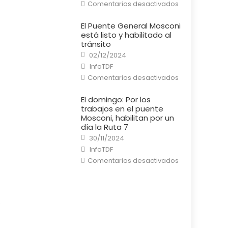
en
Comentarios desactivados
Río
Grande:
Un
El Puente General Mosconi
cortocircuito
está listo y habilitado al
provocó
un
tránsito
incendio
Posted
en
02/12/2024
on
una
Author
InfoTDF
casa
en
Comentarios desactivados
El
Puente
General
El domingo: Por los
Mosconi
trabajos en el puente
está
listo
Mosconi, habilitan por un
y
día la Ruta 7
habilitado
al
Posted
30/11/2024
tránsito
on
Author
InfoTDF
en
Comentarios desactivados
El
domingo:
Por
los
trabajos
en
s
el
puente
Mosconi,
habilitan