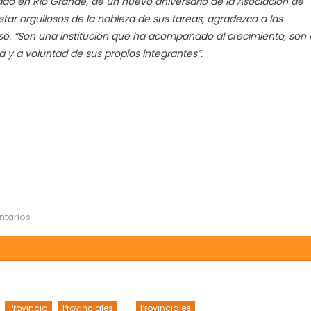
do en Río Grande, de un nuevo aniversario de la Asociación de
e
ar orgullosos de la nobleza de sus tareas, agradezco a las
ío
rande
esó. “Son una institución que ha acompañado al crecimiento, son 
za y a voluntad de sus propios integrantes”.
ntarios
Provincia
Provinciales
Provinciales