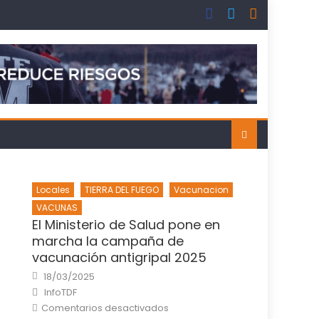
Locales
TIERRA DEL FUEGO
Vacunacion
VACUNAS
El Ministerio de Salud pone en
marcha la campaña de
vacunación antigripal 2025
Posted
18/03/2025
on
Author
InfoTDF
en
Comentarios desactivados
El