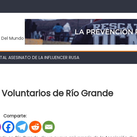
y Del Mundo
AL ASESINATO DE LA INFLUENCER RUSA
 Voluntarios de Río Grande
n
3°
Comparte:
niversario
omberos
oluntarios