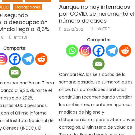
Aunque no hay internados
FUEGO
Trabajadores
por COVID, se incrementó el
el segundo
número de casos
 la desocupación
Author
Posted
vincia llegó al 8,3%
InfoTDF
22/12/2021
on
Author
InfoTDF
25
Comparte:
Comparte:
Comparte:A los seis casos de la
semana pasada, se sumaron otros
a desocupación en Tierra
once. Las autoridades sanitarias
lcanzó al 8,3% durante el
continúan recomendando ventilar
mestre de 2025,
los ambientes, mantener rigurosas
a unas 8.000 personas,
medidas de higiene y
con el último informe
distanciamiento, para evitar nuevo
r el Instituto Nacional de
contagios. El Ministerio de Salud de
y Censos (INDEC). El
Tierra del Fuego brindó ayer un