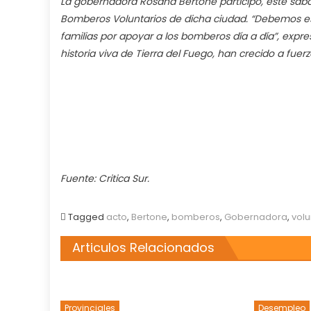
La gobernadora Rosana Bertone participó, este sába
d
Bomberos Voluntarios de dicha ciudad. “Debemos est
R
G
familias por apoyar a los bomberos día a día”, expr
historia viva de Tierra del Fuego, han crecido a fuer
Fuente: Critica Sur.
Tagged
acto
,
Bertone
,
bomberos
,
Gobernadora
,
volu
Articulos Relacionados
Provinciales
Desempleo