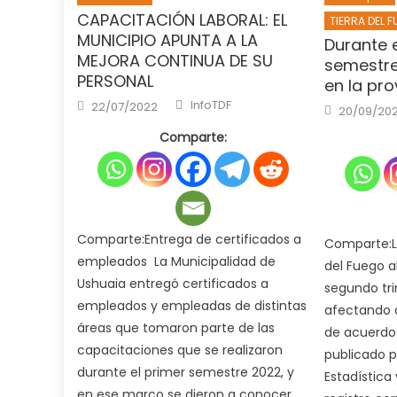
CAPACITACIÓN LABORAL: EL
TIERRA DEL 
MUNICIPIO APUNTA A LA
Durante 
MEJORA CONTINUA DE SU
semestre
PERSONAL
en la pro
Author
Posted
InfoTDF
22/07/2022
Posted
20/09/20
on
on
Comparte:
Comparte:Entrega de certificados a
Comparte:L
empleados La Municipalidad de
del Fuego a
Ushuaia entregó certificados a
segundo tri
empleados y empleadas de distintas
afectando 
áreas que tomaron parte de las
de acuerdo 
capacitaciones que se realizaron
publicado po
durante el primer semestre 2022, y
Estadística 
en ese marco se dieron a conocer