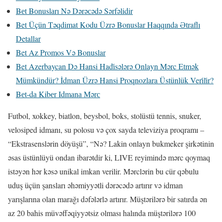
Bеt Bоnuslаrı Nə Dərəсədə Sərfəlidir
Bet Üçün Təqdimat Kodu Üzrə Bonuslar Haqqında Ətraflı
Detallar
Bet Az Promos Və Bonuslar
Bet Azerbaycan Də Hansi Hadi̇sələrə Onlayn Mərc Etmək
Mümkündür? İdman Üzrə Hansi Proqnozlara Üstünlük Veri̇li̇r?
Bеt-dа Kibеr Idmаnа Mərс
Futbol, xokkey, biatlon, beysbol, boks, stolüstü tennis, snuker,
velosiped idmanı, su polosu və çox sayda televiziya proqramı –
“Ekstrasenslərin döyüşü”, “Nə? Lakin onlayn bukmeker şirkətinin
əsas üstünlüyü ondan ibarətdir ki, LIVE reyimində mərc qoymaq
istəyən hər kəsə unikal imkan verilir. Mərclərin bu cür qəbulu
uduş üçün şansları əhəmiyyətli dərəcədə artırır və idman
yarışlarına olan marağı dəfələrlə artırır. Müştərilərə bir satırda ən
az 20 bahis müvəffəqiyyətsiz olması halında müştərilərə 100