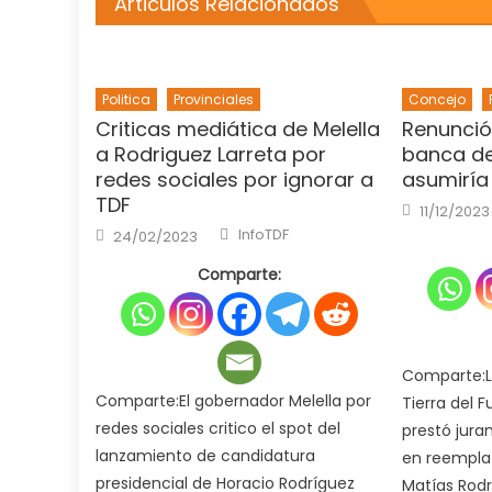
Articulos Relacionados
Politica
Provinciales
Concejo
Criticas mediática de Melella
Renunció 
a Rodriguez Larreta por
banca de
redes sociales por ignorar a
asumiría
TDF
Posted
11/12/2023
on
Author
Posted
InfoTDF
24/02/2023
on
Comparte:
Comparte:L
Comparte:El gobernador Melella por
Tierra del F
redes sociales critico el spot del
prestó jura
lanzamiento de candidatura
en reemplaz
presidencial de Horacio Rodríguez
Matías Rodr