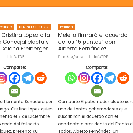
Politica
TIERRA DEL FUEGO
Politica
Cristina López a la
Melella firmará el acuerdo
 Concejal electa y
de los “5 puntos” con
 Daiana Freiberger
Alberto Fernández
Author
Author
Posted
InfoTDF
InfoTDF
01/08/2019
on
Comparte:
Comparte:
a flamante Senadora por
Comparte:El gobernador electo ser
uego, Cristina Lopez quien
uno de tantos gobernadores que
mento el 7 de Diciembre
suscribirán el acuerdo con el
ando del fallecido
candidato a presidente del Frente 
iguez, presento su
Todos, Alberto Fernández, un