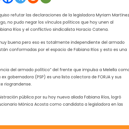
TENEMOS
UNA
quiso refutar las declaraciones de la legisladora Myriam Martíne
RELACIÓN
PERSONAL
rgo, no pudo negar los vínculos políticos que hoy unen al
MUY
ana Ríos y el conflictivo sindicalista Horacio Catena.
BUENA”
 muy buena pero eso es totalmente independiente del armado
están conformadas por el espacio de Fabiana Ríos y esto es una
encia del armado político” del frente que impulsa a Melella com
a ex gobernadora (PSP) es una lista colectora de FORJA y sus
te riograndense.
stración pública por su hoy nueva aliada Fabiana Ríos, logró
cionario Mónica Acosta como candidata a legisladora en las