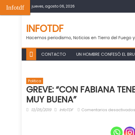
Skip
Infotdf
jueves, agosto 06, 2026
to
content
INFOTDF
Hacemos periodismo, Noticias en Tierra del Fuego 
CONTACTO
UN HOMBRE CONFESÓ EL BRUT
Politica
GREVE: “CON FABIANA TE
MUY BUENA”
Posted
Author
13/05/2019
InfoTDF
Comentarios desactivado
on