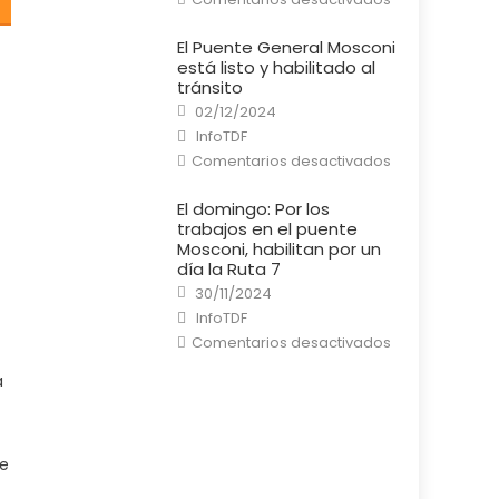
Río
Grande:
Un
El Puente General Mosconi
cortocircuito
está listo y habilitado al
provocó
un
tránsito
incendio
Posted
en
02/12/2024
on
una
Author
InfoTDF
casa
en
Comentarios desactivados
El
Puente
General
El domingo: Por los
Mosconi
trabajos en el puente
está
listo
Mosconi, habilitan por un
y
día la Ruta 7
habilitado
al
Posted
30/11/2024
tránsito
on
Author
InfoTDF
en
Comentarios desactivados
El
domingo:
á
Por
los
trabajos
en
el
puente
de
Mosconi,
habilitan
por