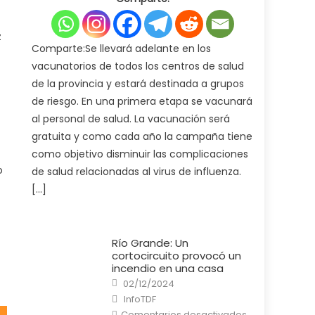
de
Salud
pone
en
z
marcha
Comparte:Se llevará adelante en los
la
campaña
vacunatorios de todos los centros de salud
de
vacunación
de la provincia y estará destinada a grupos
antigripal
2025
de riesgo. En una primera etapa se vacunará
al personal de salud. La vacunación será
gratuita y como cada año la campaña tiene
como objetivo disminuir las complicaciones
o
de salud relacionadas al virus de influenza.
[…]
Río Grande: Un
cortocircuito provocó un
incendio en una casa
Posted
02/12/2024
on
Author
InfoTDF
en
Comentarios desactivados