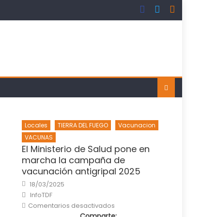
Locales
TIERRA DEL FUEGO
Vacunacion
VACUNAS
El Ministerio de Salud pone en
marcha la campaña de
vacunación antigripal 2025
Posted
18/03/2025
on
Author
InfoTDF
en
Comentarios desactivados
El
Comparte:
Ministerio