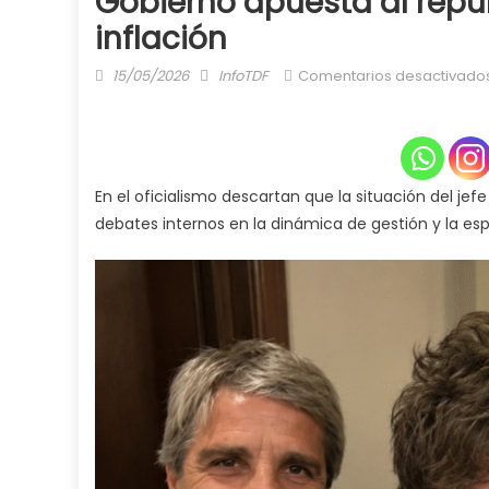
Gobierno apuesta al repu
inflación
Posted
Author
15/05/2026
InfoTDF
Comentarios desactivado
on
En el oficialismo descartan que la situación del j
debates internos en la dinámica de gestión y la es