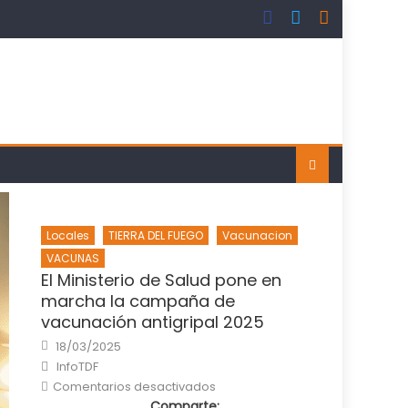
Locales
TIERRA DEL FUEGO
Vacunacion
VACUNAS
El Ministerio de Salud pone en
marcha la campaña de
vacunación antigripal 2025
Posted
18/03/2025
on
Author
InfoTDF
en
Comentarios desactivados
El
Comparte:
Ministerio