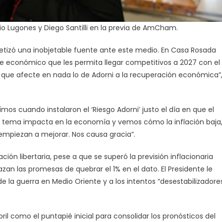
rio Lugones y Diego Santilli en la previa de AmCham.
ntetizó una inobjetable fuente ante este medio. En Casa Rosada
te económico que les permita llegar competitivos a 2027 con el
 que afecte en nada lo de Adorni a la recuperación económica”
ímos cuando instalaron el ‘Riesgo Adorni’ justo el día en que el
el tema impacta en la economía y vemos cómo la inflación baja
s empiezan a mejorar. Nos causa gracia”.
ción libertaria, pese a que se superó la previsión inflacionaria
azan las promesas de quebrar el 1% en el dato. El Presidente le
la guerra en Medio Oriente y a los intentos “desestabilizadore
ril como el puntapié inicial para consolidar los pronósticos del