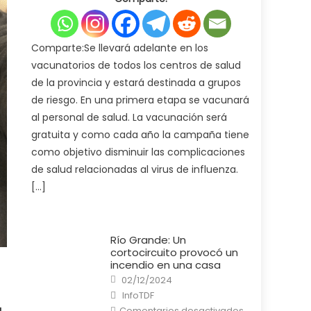
de
Salud
pone
en
marcha
Comparte:Se llevará adelante en los
la
campaña
vacunatorios de todos los centros de salud
de
vacunación
de la provincia y estará destinada a grupos
antigripal
2025
de riesgo. En una primera etapa se vacunará
al personal de salud. La vacunación será
gratuita y como cada año la campaña tiene
como objetivo disminuir las complicaciones
de salud relacionadas al virus de influenza.
[…]
Río Grande: Un
cortocircuito provocó un
incendio en una casa
Posted
02/12/2024
on
Author
InfoTDF
en
Comentarios desactivados