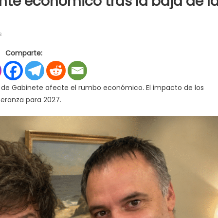
nte económico tras la baja de l
en
s
El
Comparte:
caso
Adorni
sacude
efe de Gabinete afecte el rumbo económico. El impacto de los
la
peranza para 2027.
agenda
oficial
mientras
el
Gobierno
apuesta
al
repunte
económico
tras
la