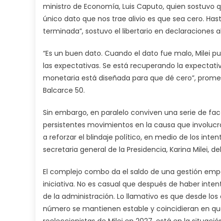
ministro de Economía, Luis Caputo, quien sostuvo que
único dato que nos trae alivio es que sea cero. Hast
terminada”, sostuvo el libertario en declaraciones 
“Es un buen dato. Cuando el dato fue malo, Milei pus
las expectativas. Se está recuperando la expectativa
monetaria está diseñada para que dé cero”, prome
Balcarce 50.
Sin embargo, en paralelo conviven una serie de fac
persistentes movimientos en la causa que involucra
a reforzar el blindaje político, en medio de los inte
secretaria general de la Presidencia, Karina Milei, d
El complejo combo da el saldo de una gestión em
iniciativa. No es casual que después de haber inte
de la administración. Lo llamativo es que desde los 
número se mantienen estable y coincidieran en que l
reeleccionistas de Milei en 2027, está en la situac