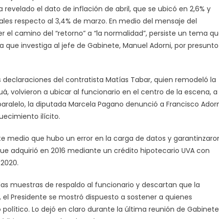
 revelado el dato de inflación de abril, que se ubicó en 2,6% y
les respecto al 3,4% de marzo. En medio del mensaje del
r el camino del “retorno” a “la normalidad”, persiste un tema q
a que investiga al jefe de Gabinete, Manuel Adorni, por presunto
as declaraciones del contratista Matías Tabar, quien remodeló la
á, volvieron a ubicar al funcionario en el centro de la escena, a
paralelo, la diputada Marcela Pagano denunció a Francisco Adorn
ecimiento ilícito.
ste medio que hubo un error en la carga de datos y garantinzaro
ue adquirió en 2016 mediante un crédito hipotecario UVA con
2020.
adas muestras de respaldo al funcionario y descartan que la
el Presidente se mostró dispuesto a sostener a quienes
olítico. Lo dejó en claro durante la última reunión de Gabinete