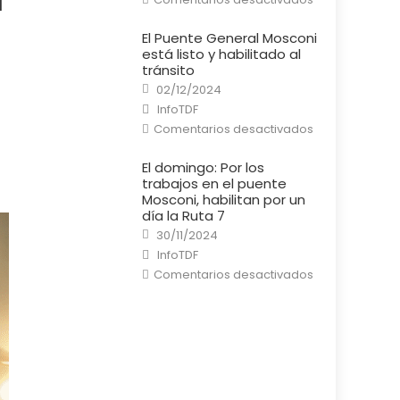
a
Río
Grande:
Un
El Puente General Mosconi
cortocircuito
está listo y habilitado al
provocó
un
tránsito
incendio
Posted
en
02/12/2024
on
una
Author
InfoTDF
casa
en
Comentarios desactivados
El
Puente
General
El domingo: Por los
Mosconi
trabajos en el puente
está
listo
Mosconi, habilitan por un
y
día la Ruta 7
habilitado
al
Posted
30/11/2024
tránsito
on
Author
InfoTDF
en
Comentarios desactivados
El
domingo:
Por
los
trabajos
en
el
puente
Mosconi,
habilitan
por