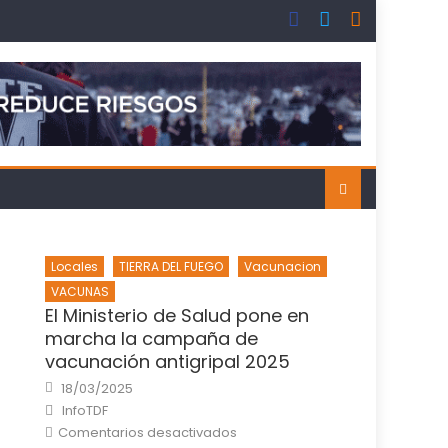
Locales
TIERRA DEL FUEGO
Vacunacion
VACUNAS
El Ministerio de Salud pone en
marcha la campaña de
vacunación antigripal 2025
Posted
18/03/2025
on
Author
InfoTDF
en
Comentarios desactivados
El