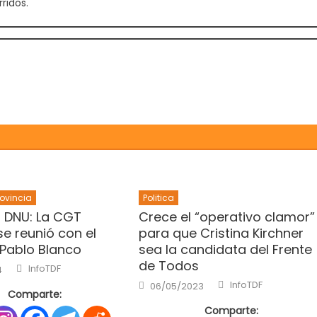
ridos.
rovincia
Politica
l DNU: La CGT
Crece el “operativo clamor”
e reunió con el
para que Cristina Kirchner
Pablo Blanco
sea la candidata del Frente
de Todos
Author
InfoTDF
4
Author
Posted
InfoTDF
06/05/2023
on
Comparte:
Comparte: