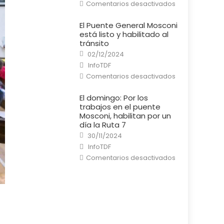
en
Comentarios desactivados
Río
Grande:
Un
El Puente General Mosconi
cortocircuito
está listo y habilitado al
provocó
un
tránsito
incendio
Posted
en
02/12/2024
on
una
Author
InfoTDF
casa
en
Comentarios desactivados
El
Puente
General
El domingo: Por los
Mosconi
trabajos en el puente
está
listo
Mosconi, habilitan por un
y
día la Ruta 7
habilitado
al
Posted
30/11/2024
tránsito
on
Author
InfoTDF
en
Comentarios desactivados
El
domingo:
Por
los
trabajos
en
el
puente
Mosconi,
habilitan