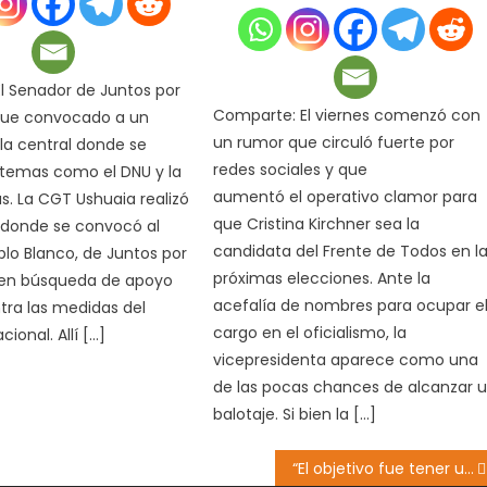
l Senador de Juntos por
Comparte: El viernes comenzó con
fue convocado a un
un rumor que circuló fuerte por
 la central donde se
redes sociales y que
 temas como el DNU y la
aumentó el operativo clamor para
. La CGT Ushuaia realizó
que Cristina Kirchner sea la
 donde se convocó al
candidata del Frente de Todos en l
lo Blanco, de Juntos por
próximas elecciones. Ante la
 en búsqueda de apoyo
acefalía de nombres para ocupar e
ntra las medidas del
cargo en el oficialismo, la
ional. Allí […]
vicepresidenta aparece como una
de las pocas chances de alcanzar 
balotaje. Si bien la […]
“El objetivo fue tener una mirada integral de toda el área urbana”, dijo Borgna