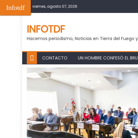
Skip
Infotdf
viernes, agosto 07, 2026
to
content
INFOTDF
Hacemos periodismo, Noticias en Tierra del Fuego 
CONTACTO
UN HOMBRE CONFESÓ EL BRUT