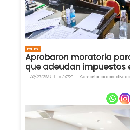
Politica
Aprobaron moratoria par
que adeudan impuestos 
Posted
Author
20/09/2024
InfoTDF
Comentarios desactivado
on