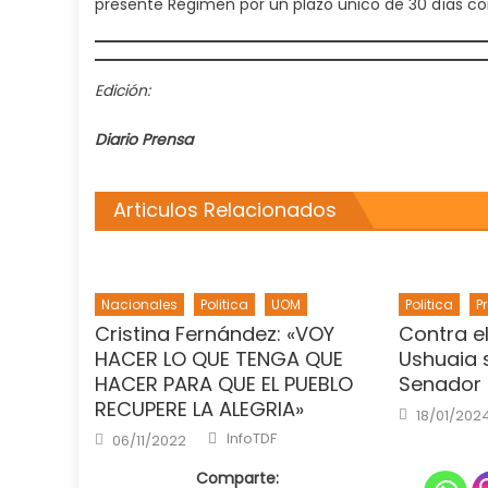
presente Régimen por un plazo único de 30 días cor
Edición:
Diario Prensa
Articulos Relacionados
Nacionales
Politica
UOM
Politica
P
Cristina Fernández: «VOY
Contra e
HACER LO QUE TENGA QUE
Ushuaia s
HACER PARA QUE EL PUEBLO
Senador 
RECUPERE LA ALEGRIA»
Posted
18/01/202
on
Author
Posted
InfoTDF
06/11/2022
on
Comparte: