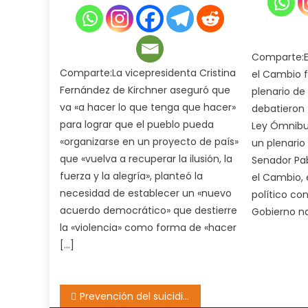
Comparte:E
Comparte:La vicepresidenta Cristina
el Cambio 
Fernández de Kirchner aseguró que
plenario de
va «a hacer lo que tenga que hacer»
debatieron
para lograr que el pueblo pueda
Ley Ómnibus
«organizarse en un proyecto de país»
un plenario
que «vuelva a recuperar la ilusión, la
Senador Pab
fuerza y la alegría», planteó la
el Cambio,
necesidad de establecer un «nuevo
político co
acuerdo democrático» que destierre
Gobierno nac
la «violencia» como forma de «hacer
[…]
Navegación
Prevención del suicidio «Pocas veces vi un trabajo mancomunado tan grande con la comunidad»