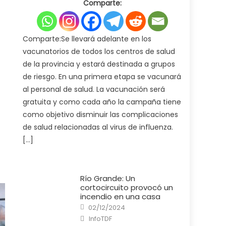
Comparte:
Ministerio
de
Salud
pone
en
marcha
Comparte:Se llevará adelante en los
la
campaña
vacunatorios de todos los centros de salud
de
vacunación
de la provincia y estará destinada a grupos
antigripal
2025
de riesgo. En una primera etapa se vacunará
al personal de salud. La vacunación será
gratuita y como cada año la campaña tiene
como objetivo disminuir las complicaciones
de salud relacionadas al virus de influenza.
[…]
Río Grande: Un
cortocircuito provocó un
incendio en una casa
Posted
02/12/2024
on
Author
InfoTDF