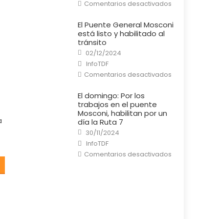
en
Comentarios desactivados
Río
Grande:
Un
El Puente General Mosconi
cortocircuito
está listo y habilitado al
provocó
un
tránsito
incendio
Posted
en
02/12/2024
on
una
Author
InfoTDF
casa
en
Comentarios desactivados
El
Puente
General
El domingo: Por los
Mosconi
trabajos en el puente
está
listo
Mosconi, habilitan por un
y
a
día la Ruta 7
habilitado
al
Posted
30/11/2024
tránsito
on
Author
InfoTDF
en
Comentarios desactivados
El
domingo:
Por
los
trabajos
en
el
puente
Mosconi,
habilitan