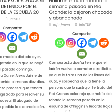
 LA EXCARCELACIÓN
Hallaron el auto robado la
 DETENIDO POR EL
semana pasada en Río
 DE LA ESCUELA 20
Grande: lo dejaron chocad
y abandonado
Author
InfoTDF
9
Author
Posted
InfoTDF
16/10/2023
on
Comparte:
Comparte:
a medida dictada ayer,
Comparte:La dueña teme que el
agatoria en la que se negó
ladrón vuelva a cometer otro ilícito,
el pasado domingo,
ya que le falta una de las llaves del
 Daniel Alexis Jaime de
auto, y sospecha que la tiene la
tenido al menos diez días,
persona que lo sustrajo. Se trata del
lazo procesal que tendrá
Fiat Cronos color rojo que había sid
gistrado para resolver su
robado la semana pasada en la
rocesal. El abogado de
esquina de O’higgins y Ricardo Roja
 pedido la excarcelación,