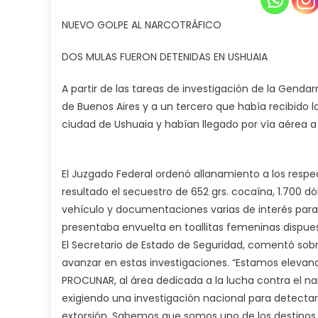
NUEVO GOLPE AL NARCOTRÁFICO
DOS MULAS FUERON DETENIDAS EN USHUAIA
A partir de las tareas de investigación de la Gend
de Buenos Aires y a un tercero que había recibido l
ciudad de Ushuaia y habían llegado por vía aérea a 
El Juzgado Federal ordenó allanamiento a los respec
resultado el secuestro de 652 grs. cocaína, 1.700 dó
vehículo y documentaciones varias de interés para l
presentaba envuelta en toallitas femeninas dispues
El Secretario de Estado de Seguridad, comentó sobre
avanzar en estas investigaciones. “Estamos elevan
PROCUNAR, al área dedicada a la lucha contra el nar
exigiendo una investigación nacional para detectar 
extorsión. Sabemos que somos uno de los destinos 