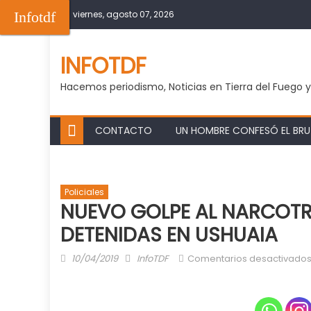
Skip
Infotdf
viernes, agosto 07, 2026
to
content
INFOTDF
Hacemos periodismo, Noticias en Tierra del Fuego 
CONTACTO
UN HOMBRE CONFESÓ EL BRUT
Policiales
NUEVO GOLPE AL NARCOTR
DETENIDAS EN USHUAIA
Posted
Author
10/04/2019
InfoTDF
Comentarios desactivado
on