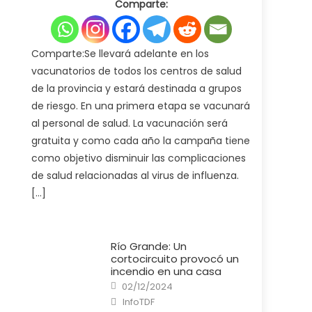
Comparte:
Ministerio
de
Salud
pone
en
marcha
Comparte:Se llevará adelante en los
la
campaña
vacunatorios de todos los centros de salud
de
vacunación
de la provincia y estará destinada a grupos
antigripal
2025
de riesgo. En una primera etapa se vacunará
al personal de salud. La vacunación será
gratuita y como cada año la campaña tiene
como objetivo disminuir las complicaciones
de salud relacionadas al virus de influenza.
[…]
Río Grande: Un
cortocircuito provocó un
incendio en una casa
Posted
02/12/2024
on
Author
InfoTDF