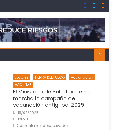
Locales
TIERRA DEL FUEGO
Vacunacion
VACUNAS
El Ministerio de Salud pone en
marcha la campaña de
vacunación antigripal 2025
Posted
18/03/2025
on
Author
InfoTDF
en
Comentarios desactivados
El