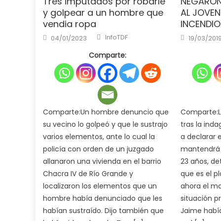
Tres imputados por robarle
NEGARÓN
y golpear a un hombre que
AL JOVEN
vendia ropa
INCENDIO
Author
Posted
Posted
InfoTDF
04/01/2023
19/03/201
on
on
Comparte:
Comparte:Un hombre denuncio que
Comparte:L
su vecino lo golpeó y que le sustrajo
tras la ind
varios elementos, ante lo cual la
a declarar 
policía con orden de un juzgado
mantendrá a
allanaron una vivienda en el barrio
23 años, de
Chacra IV de Río Grande y
que es el p
localizaron los elementos que un
ahora el ma
hombre había denunciado que les
situación p
habían sustraído. Dijo también que
Jaime había