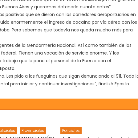
 Buenos Aires y queremos detenerlo cuanto antes”.
dos positivos que se dieron con los corredores aeroportuarios en
inuido enormemente el ingreso de cocaína por vía aérea con los
Córdoba. Pero sabemos que todavía nos queda mucho más para
 agentes de la Gendarmería Nacional. Así como también de los
o federal. Tienen una vocación de servicio enorme. Y los
trabajo que le pone el personal de la Fuerza con el
Eposto.
ana. Les pido a los fueguinos que sigan denunciando al 911. Toda l
 para iniciar y continuar investigaciones”, finalizó Eposto.
oliciales
Provinciales
Policiales