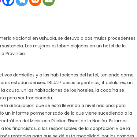
NARCOTRÁFICO:
DOS
MULAS
FUERON
DETENIDAS
armería Nacional en Ushuaia, se detuvo a dos mulas procedentes
EN
a sustancia. Las mujeres estaban alojadas en un hotel de la
USHUAIA
la Provincia.
tivos domicilios y a las habitaciones del hotel, teniendo como
lares estadunidenses, 181.427 pesos argentinos, 4 celulares, un
a causa. En las habitaciones de los hoteles, la cocaína se
ta para ser fraccionada.
 la articulación que se está llevando a nivel nacional para
do un informe pormenorizado de lo que viene sucediendo a la
cotráfico del Ministerio Público Fiscal de la Nación. Estamos
a los financistas, a los responsables de la cooptación y de la
más rentables para que se dé esta modalidad, por los grandes