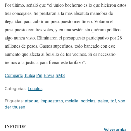
Por último, señaló que “el único bochorno es lo que hicieron estos
tres concejales. Se prestaron a la más absoluta maniobra de
ilegalidad para cubrir un presupuesto mentiroso. Votaron el
presupuesto con tres votos, y en una sesión sin quórum político,
algo nunca visto. Eliminaron el presupuesto participativo por 28
millones de pesos. Gastos superfluos, todo bancado con este
aumento que afecta al bolsillo de los vecinos. Si es necesario
iremos a la justicia para frenar este tarifazo”.
Comparte
Tuitea
Pin
Envía
SMS
Categorías:
Locales
Etiquetas:
ataque
,
impuestazo
,
melella
,
noticias
,
pelea
,
tdf
,
von
der thusen
INFOTDF
Volver arriba