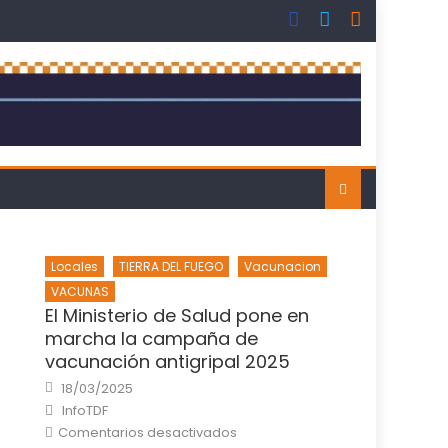
Locales
TIERRA DEL FUEGO
Vacunacion
VACUNAS
El Ministerio de Salud pone en
marcha la campaña de
vacunación antigripal 2025
Posted
18/03/2025
on
Author
InfoTDF
en
Comentarios desactivados
El