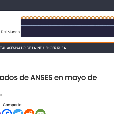
y Del Mundo
AL ASESINATO DE LA INFLUENCER RUSA
lados de ANSES en mayo de
en
os
Nuevos
Comparte:
montos
para