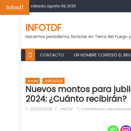
Skip
Infotdf
sábado, agosto 08, 2026
to
content
INFOTDF
Hacemos periodismo, Noticias en Tierra del Fuego 
CONTACTO
UN HOMBRE CONFESÓ EL BRUT
Anses
JUBILADOS
Nuevos montos para jubi
2024: ¿Cuánto recibirán?
Posted
Author
03/05/2024
InfoTDF
Comentarios desactivad
on