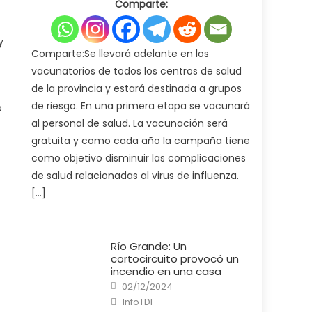
Comparte:
Ministerio
de
Salud
pone
en
y
marcha
Comparte:Se llevará adelante en los
la
campaña
vacunatorios de todos los centros de salud
de
vacunación
de la provincia y estará destinada a grupos
antigripal
2025
de riesgo. En una primera etapa se vacunará
o
al personal de salud. La vacunación será
gratuita y como cada año la campaña tiene
como objetivo disminuir las complicaciones
de salud relacionadas al virus de influenza.
[…]
Río Grande: Un
cortocircuito provocó un
incendio en una casa
Posted
02/12/2024
on
Author
InfoTDF