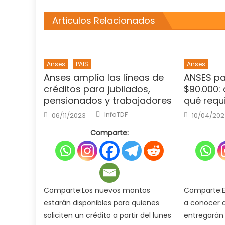
Articulos Relacionados
Anses
PAIS
Anses
Anses amplía las líneas de
ANSES pa
créditos para jubilados,
$90.000: 
pensionados y trabajadores
qué requi
Author
Posted
Posted
InfoTDF
06/11/2023
10/04/20
on
on
Comparte:
Comparte:Los nuevos montos
Comparte:En
estarán disponibles para quienes
a conocer 
soliciten un crédito a partir del lunes
entregarán