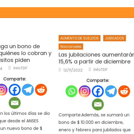
AUMENTO DE SUELDOS
JUBILADOS
ga un bono de
Nacionales
quiénes lo cobran y
Las jubilaciones aumentará
sitos piden
15,6% a partir de diciembre
Author
InfoTDF
Author
24
Posted
InfoTDF
12/11/2022
on
Comparte:
Comparte:
 los últimos días se dio
Comparte:Además, se sumará un
que desde el ANSES
bono de $ 10.000 en diciembre,
 un nuevo bono de $
enero y febrero para jubilados que