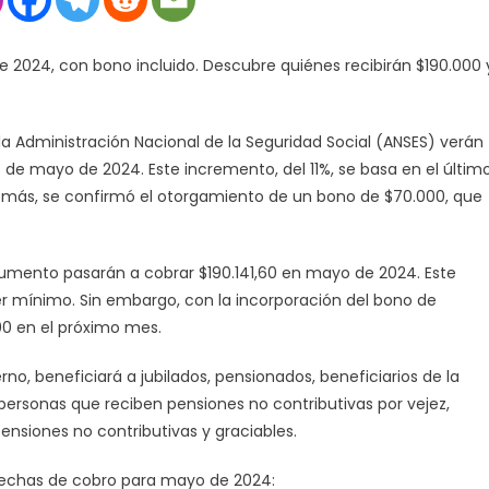
jubilados
de
2024, con bono incluido. Descubre quiénes recibirán $190.000 
ANSES
en
mayo
la Administración Nacional de la Seguridad Social (ANSES) verán
de
2024:
e mayo de 2024. Este incremento, del 11%, se basa en el últim
¿Cuánto
además, se confirmó el otorgamiento de un bono de $70.000, que
recibirán?
l aumento pasarán a cobrar $190.141,60 en mayo de 2024. Este
r mínimo. Sin embargo, con la incorporación del bono de
00 en el próximo mes.
rno, beneficiará a jubilados, pensionados, beneficiarios de la
 personas que reciben pensiones no contributivas por vejez,
pensiones no contributivas y graciables.
 fechas de cobro para mayo de 2024: