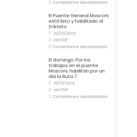
en
Comentarios desactivados
Río
Grande:
Un
El Puente General Mosconi
cortocircuito
está listo y habilitado al
provocó
un
tránsito
incendio
Posted
en
02/12/2024
on
una
Author
InfoTDF
casa
en
Comentarios desactivados
El
Puente
General
El domingo: Por los
Mosconi
trabajos en el puente
está
listo
Mosconi, habilitan por un
y
día la Ruta 7
habilitado
al
Posted
30/11/2024
tránsito
on
Author
InfoTDF
en
Comentarios desactivados
El
domingo:
Por
los
trabajos
en
el
puente
Mosconi,
habilitan