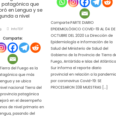
a patagónica que
ró en Lengua y se
gunda a nivel
Comparte:PARTE DIARIO
Author
EPIDEMIOLÓGICO COVID-19 AL 04 DE
InfoTDF
9
OCTUBRE DEL 2020 La Dirección de
Comparte:
Epidemiología e Información de la
Salud del Ministerio de Salud del
Gobierno de la Provincia de Tierra d
Fuego, Antártida e Islas del Atlántic
Sur informa el reporte diario
ierra del Fuego es la
provincial en relación a la pandemi
patagónica que más
por coronavirus Covid-19: SE
Lengua y se ubica
PROCESARON 338 MUESTRAS […]
ivel nacional Tierra del
 provincia patagónica
ejoró en el desempeño
nos de nivel primario en
lengua, pasando del