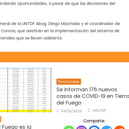
rindando oportunidades, a pesar de que las decisiones del
eneral de la UNTDF Abog. Diego Machado y el coordinador de
s Concia, que asistirán en la implementación del sistema de
ionales que se lleven adelante.
Provinciales
Se informan 176 nuevos
casos de COVID-19 en Tierr
del Fuego
Author
Posted
InfoTDF
04/10/2020
on
Comparte:
l Fuego es la