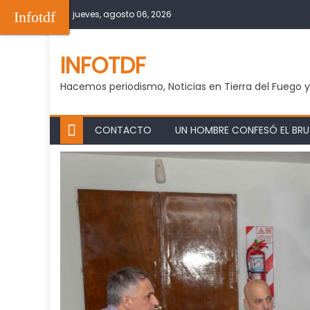
Skip
Infotdf
jueves, agosto 06, 2026
to
content
INFOTDF
Hacemos periodismo, Noticias en Tierra del Fuego 
CONTACTO
UN HOMBRE CONFESÓ EL BRUT