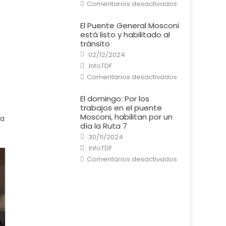
en
Comentarios desactivados
Río
Grande:
Un
El Puente General Mosconi
cortocircuito
está listo y habilitado al
provocó
un
tránsito
incendio
Posted
en
02/12/2024
on
una
Author
InfoTDF
casa
en
Comentarios desactivados
El
Puente
General
El domingo: Por los
Mosconi
trabajos en el puente
está
listo
Mosconi, habilitan por un
la
y
día la Ruta 7
habilitado
al
Posted
30/11/2024
tránsito
on
Author
InfoTDF
en
Comentarios desactivados
El
domingo:
Por
los
trabajos
en
el
puente
Mosconi,
habilitan