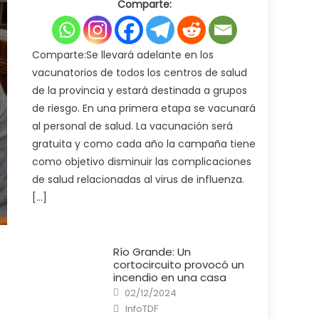
Comparte:
Ministerio
de
Salud
pone
en
marcha
Comparte:Se llevará adelante en los
la
campaña
vacunatorios de todos los centros de salud
de
vacunación
de la provincia y estará destinada a grupos
antigripal
2025
de riesgo. En una primera etapa se vacunará
al personal de salud. La vacunación será
gratuita y como cada año la campaña tiene
como objetivo disminuir las complicaciones
de salud relacionadas al virus de influenza.
[…]
Río Grande: Un
cortocircuito provocó un
incendio en una casa
Posted
02/12/2024
on
Author
InfoTDF