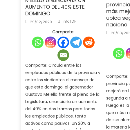
MELELLA ANUNCIARÍA UN
provinci
AUMENTO DEL 40% ESTE
más mejo
DOMINGO
ubica se
Author
Posted
InfoTDF
29/02/2020
nacional
on
Posted
Comparte:
20/03/201
on
Comparte: Circula entre los
empleados públicos de la provincia y
Comparte: T
entre los sindicatos el mensaje de
provincia 
que este domingo, el gobernador
mejoró en 
Gustavo Melella frente al pleno de la
segunda a n
Legislatura, anunciaría un aumento
Fuego es la
del 40% en dos tramos para todos
que más m
los empleados públicos, tanto
de sus alum
activos como pasivos. Un 20% a
la materia 