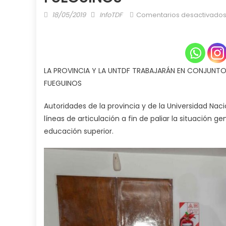
Posted
Author
18/05/2019
InfoTDF
Comentarios desactivado
on
LA PROVINCIA Y LA UNTDF TRABAJARÁN EN CONJUNTO
FUEGUINOS
Autoridades de la provincia y de la Universidad Nac
líneas de articulación a fin de paliar la situación 
educación superior.