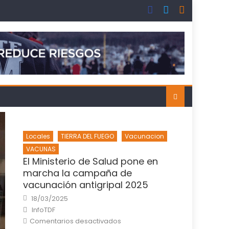
Locales
TIERRA DEL FUEGO
Vacunacion
VACUNAS
El Ministerio de Salud pone en
marcha la campaña de
vacunación antigripal 2025
Posted
18/03/2025
on
Author
InfoTDF
en
Comentarios desactivados
El