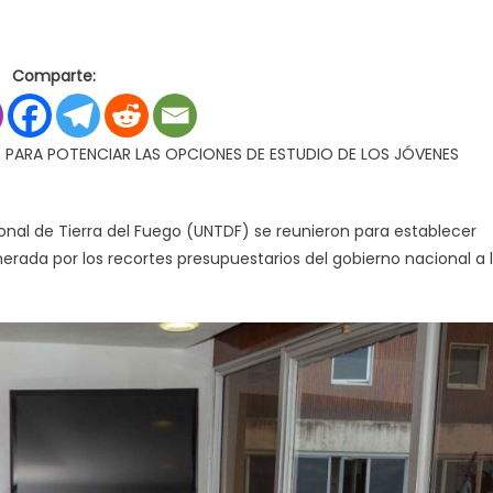
en
s
LA
Comparte:
PROVINCIA
Y
LA
 PARA POTENCIAR LAS OPCIONES DE ESTUDIO DE LOS JÓVENES
UNTDF
TRABAJARÁN
EN
ional de Tierra del Fuego (UNTDF) se reunieron para establecer
CONJUNTO
generada por los recortes presupuestarios del gobierno nacional a 
PARA
POTENCIAR
LAS
OPCIONES
DE
ESTUDIO
DE
LOS
JÓVENES
FUEGUINOS