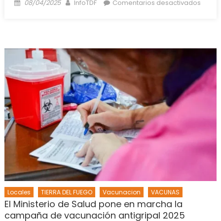
Posted
Author
en
08/04/2025
InfoTDF
Comentarios desactivados
on
Vuoto
inaug
el
nuevo
centr
de
Salud
Munici
de
Ushua
Locales
TIERRA DEL FUEGO
Vacunacion
VACUNAS
El Ministerio de Salud pone en marcha la
campaña de vacunación antigripal 2025