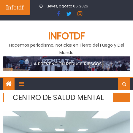
Skip
Infotdf
jueves, agosto 06, 2026
to
content
INFOTDF
Hacemos periodismo, Noticias en Tierra del Fuego y Del
Mundo
CENTRO DE SALUD MENTAL