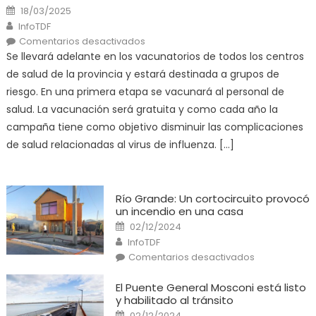
Posted
18/03/2025
on
Author
InfoTDF
en
Comentarios desactivados
El
Se llevará adelante en los vacunatorios de todos los centros
Ministerio
de
de salud de la provincia y estará destinada a grupos de
Salud
pone
riesgo. En una primera etapa se vacunará al personal de
en
marcha
salud. La vacunación será gratuita y como cada año la
la
campaña
campaña tiene como objetivo disminuir las complicaciones
de
vacunación
de salud relacionadas al virus de influenza. […]
antigripal
2025
Río Grande: Un cortocircuito provocó
un incendio en una casa
Posted
02/12/2024
on
Author
InfoTDF
en
Comentarios desactivados
Río
Grande:
Un
El Puente General Mosconi está listo
cortocircuito
y habilitado al tránsito
provocó
un
Posted
02/12/2024