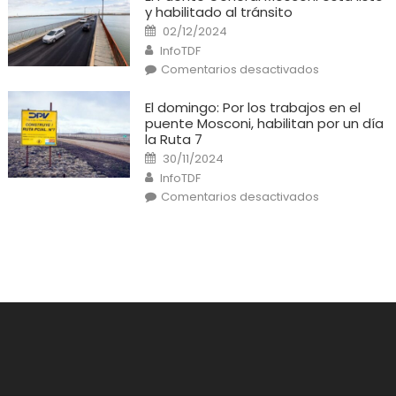
cortocircuito
y habilitado al tránsito
provocó
un
Posted
02/12/2024
incendio
on
Author
en
InfoTDF
una
en
Comentarios desactivados
casa
El
Puente
General
El domingo: Por los trabajos en el
Mosconi
puente Mosconi, habilitan por un día
está
listo
la Ruta 7
y
Posted
habilitado
30/11/2024
on
al
Author
InfoTDF
tránsito
en
Comentarios desactivados
El
domingo:
Por
los
trabajos
en
el
puente
Mosconi,
habilitan
por
un
día
la
Ruta
7