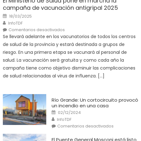
El Ministerio de Salud pone en marcha la
campaña de vacunación antigripal 2025
Posted
18/03/2025
on
Author
InfoTDF
en
Comentarios desactivados
El
Se llevará adelante en los vacunatorios de todos los centros
Ministerio
de
de salud de la provincia y estará destinada a grupos de
Salud
pone
riesgo. En una primera etapa se vacunará al personal de
en
marcha
salud. La vacunación será gratuita y como cada año la
la
campaña
campaña tiene como objetivo disminuir las complicaciones
de
vacunación
de salud relacionadas al virus de influenza. […]
antigripal
2025
Río Grande: Un cortocircuito provocó
un incendio en una casa
Posted
02/12/2024
on
Author
InfoTDF
en
Comentarios desactivados
Río
Grande:
Un
El Puente General Mosconi está listo