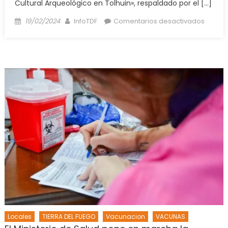
Cultural Arqueológico en Tolhuin», respaldado por el […]
Posted
Author
en
19/02/2024
InfoTDF
Comentarios desactivados
on
El
mister
hallaz
arqueo
en
Tolhuin
el
Munici
no
explicó
que
encont
Locales
TIERRA DEL FUEGO
Vacunacion
VACUNAS