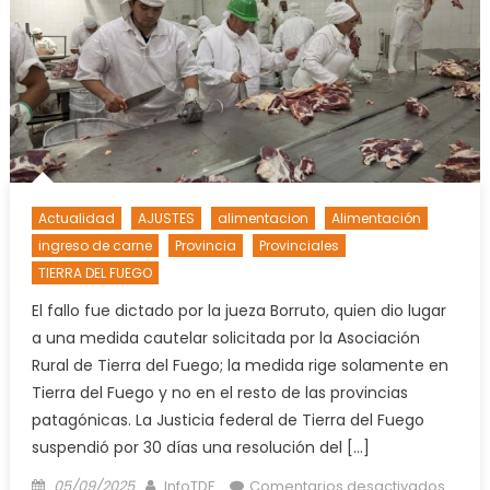
Actualidad
AJUSTES
alimentacion
Alimentación
ingreso de carne
Provincia
Provinciales
TIERRA DEL FUEGO
El fallo fue dictado por la jueza Borruto, quien dio lugar
a una medida cautelar solicitada por la Asociación
Rural de Tierra del Fuego; la medida rige solamente en
Tierra del Fuego y no en el resto de las provincias
patagónicas. La Justicia federal de Tierra del Fuego
suspendió por 30 días una resolución del […]
Posted
Author
en
05/09/2025
InfoTDF
Comentarios desactivados