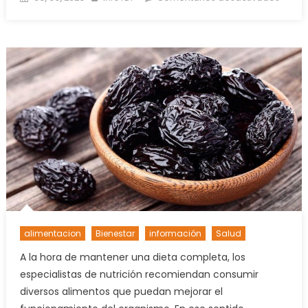
on
SUSPE
EL
INGRE
DE
CARN
CON
HUES
A
TIERRA
DEL
FUEG
alimentacion
Bienestar
información
Salud
A la hora de mantener una dieta completa, los
especialistas de nutrición recomiendan consumir
diversos alimentos que puedan mejorar el