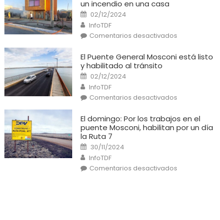
un incendio en una casa
Posted
02/12/2024
on
Author
InfoTDF
en
Comentarios desactivados
Río
Grande:
Un
El Puente General Mosconi está listo
cortocircuito
y habilitado al tránsito
provocó
un
Posted
02/12/2024
incendio
on
Author
en
InfoTDF
una
en
Comentarios desactivados
casa
El
Puente
General
El domingo: Por los trabajos en el
Mosconi
puente Mosconi, habilitan por un día
está
listo
la Ruta 7
y
Posted
habilitado
30/11/2024
on
al
Author
InfoTDF
tránsito
en
Comentarios desactivados
El
domingo:
Por
los
trabajos
en
el
puente