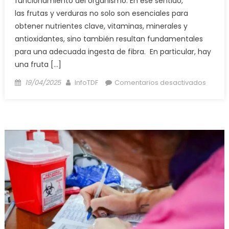
funcionamiento del organismo. En ese sentido,
las frutas y verduras no solo son esenciales para
obtener nutrientes clave, vitaminas, minerales y
antioxidantes, sino también resultan fundamentales
para una adecuada ingesta de fibra. En particular, hay
una fruta […]
Posted
Author
en
19/04/2025
InfoTDF
Comentarios desactivados
on
Oro
negro:
la
fruta
que
es
un
potent
antioxi
fortal
los
hueso