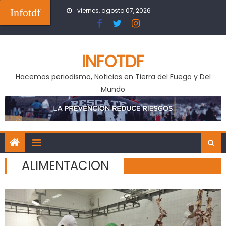
Skip
Infotdf
viernes, agosto 07, 2026
to
content
INFOTDF
Hacemos periodismo, Noticias en Tierra del Fuego y Del
Mundo
ALIMENTACION