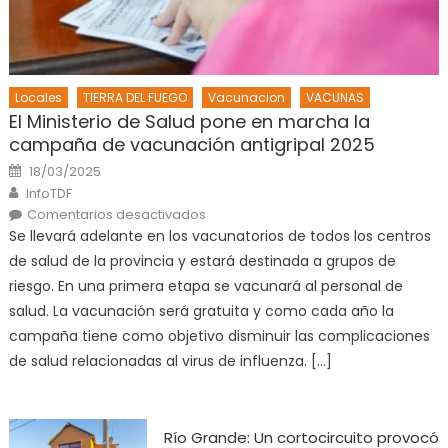
y
ayuda
a
la
Locales
TIERRA DEL FUEGO
Vacunacion
VACUNAS
produc
El Ministerio de Salud pone en marcha la
de
campaña de vacunación antigripal 2025
colág
Posted
18/03/2025
on
Author
InfoTDF
en
Comentarios desactivados
El
Se llevará adelante en los vacunatorios de todos los centros
Ministerio
de
de salud de la provincia y estará destinada a grupos de
Salud
pone
riesgo. En una primera etapa se vacunará al personal de
en
marcha
salud. La vacunación será gratuita y como cada año la
la
campaña
campaña tiene como objetivo disminuir las complicaciones
de
vacunación
de salud relacionadas al virus de influenza. […]
antigripal
2025
Río Grande: Un cortocircuito provocó