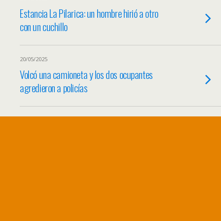
Estancia La Pilarica: un hombre hirió a otro
con un cuchillo
20/05/2025
Volcó una camioneta y los dos ocupantes
agredieron a policías
01/05/2025
Allanamiento, por la agresión a tres policías
11/04/2025
Sujeto aprehendido tras romper el panel
vidriado del Hospital Regional Río Grande