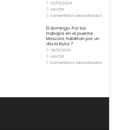
Posted
en
02/12/2024
on
una
Author
InfoTDF
casa
en
Comentarios desactivados
El
Puente
General
El domingo: Por los
Mosconi
trabajos en el puente
está
listo
Mosconi, habilitan por un
y
día la Ruta 7
habilitado
al
Posted
30/11/2024
tránsito
on
Author
InfoTDF
en
Comentarios desactivados
El
domingo:
Por
los
trabajos
en
el
puente
Mosconi,
habilitan
por
un
día
la
Ruta
7