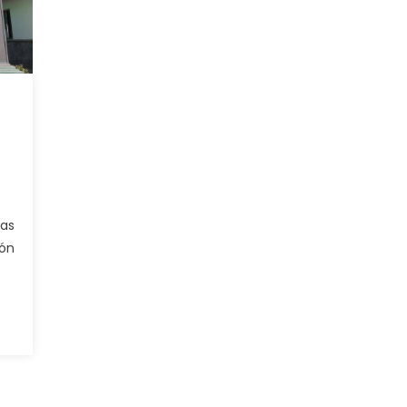
las
ión