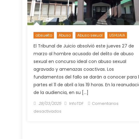
absuelto
Abuso
Abuso sexual
USHUAIA
El Tribunal de Juicio absolvió este jueves 27 de
marzo al hombre acusado del delito de abuso
sexual en concurso ideal con abuso sexual
agravado y amenazas coactivas. Los
fundamentos del fallo se darán a conocer para 
partes el 11 de abril a las 19 horas. En la reanudac
de la audiencia, en su […]
Posted
Author
28/03/2025
InfoTDF
Comentarios
on
en
desactivados
El
Tribunal
de