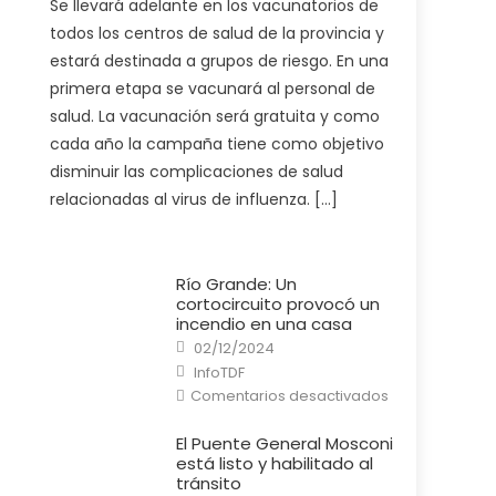
Se llevará adelante en los vacunatorios de
Ministerio
de
todos los centros de salud de la provincia y
Salud
pone
estará destinada a grupos de riesgo. En una
en
marcha
primera etapa se vacunará al personal de
la
campaña
salud. La vacunación será gratuita y como
de
vacunación
cada año la campaña tiene como objetivo
antigripal
2025
disminuir las complicaciones de salud
relacionadas al virus de influenza. […]
Río Grande: Un
cortocircuito provocó un
incendio en una casa
Posted
02/12/2024
on
Author
InfoTDF
en
Comentarios desactivados
Río
Grande:
Un
El Puente General Mosconi
cortocircuito
está listo y habilitado al
provocó
un
tránsito
incendio