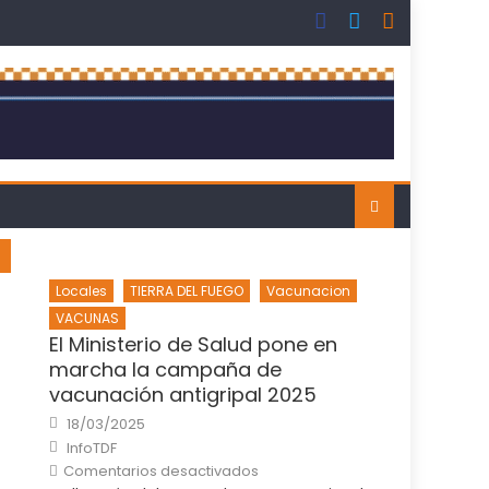
Locales
TIERRA DEL FUEGO
Vacunacion
VACUNAS
El Ministerio de Salud pone en
marcha la campaña de
vacunación antigripal 2025
Posted
18/03/2025
on
Author
InfoTDF
en
Comentarios desactivados
El