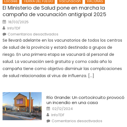
Locales
TIERRA DEL FUEGO
Vacunacion
VACUNAS
El Ministerio de Salud pone en marcha la
campaña de vacunación antigripal 2025
Posted
18/03/2025
on
Author
InfoTDF
en
Comentarios desactivados
El
Se llevará adelante en los vacunatorios de todos los centros
Ministerio
de
de salud de la provincia y estará destinada a grupos de
Salud
pone
riesgo. En una primera etapa se vacunará al personal de
en
marcha
salud. La vacunación será gratuita y como cada año la
la
campaña
campaña tiene como objetivo disminuir las complicaciones
de
vacunación
de salud relacionadas al virus de influenza. […]
antigripal
2025
Río Grande: Un cortocircuito provocó
un incendio en una casa
Posted
02/12/2024
on
Author
InfoTDF
en
Comentarios desactivados
Río