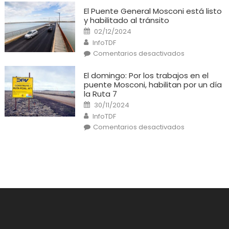
Grande:
Un
El Puente General Mosconi está listo
cortocircuito
y habilitado al tránsito
provocó
un
Posted
02/12/2024
incendio
on
Author
en
InfoTDF
una
en
Comentarios desactivados
casa
El
Puente
General
El domingo: Por los trabajos en el
Mosconi
puente Mosconi, habilitan por un día
está
listo
la Ruta 7
y
Posted
habilitado
30/11/2024
on
al
Author
InfoTDF
tránsito
en
Comentarios desactivados
El
domingo:
Por
los
trabajos
en
el
puente
Mosconi,
habilitan
por
un
día
la
Ruta