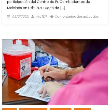
participación del Centro de Ex Combatientes de
Malvinas en Ushuaia. Luego de […]
Posted
Author
en
09/07/2021
InfoTDF
Comentarios desactivados
on
VUOTO
Y
CABAN
CELEB
EL
9
DE
JULIO
JUNTO
A
LOS
VETER
DE
GUERR
DE
MALVI