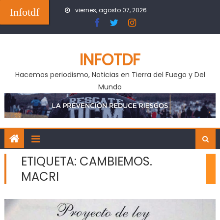
Skip
Infotdf
viernes, agosto 07, 2026
to
content
INFOTDF
Hacemos periodismo, Noticias en Tierra del Fuego y Del
Mundo
ETIQUETA:
CAMBIEMOS.
MACRI