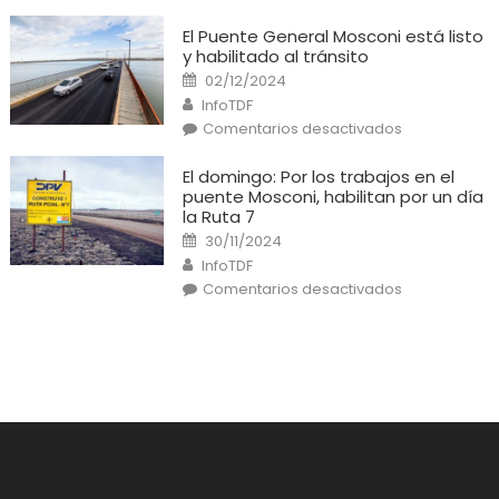
Grande:
Un
El Puente General Mosconi está listo
cortocircuito
y habilitado al tránsito
provocó
un
Posted
02/12/2024
incendio
on
Author
en
InfoTDF
una
en
Comentarios desactivados
casa
El
Puente
General
El domingo: Por los trabajos en el
Mosconi
puente Mosconi, habilitan por un día
está
listo
la Ruta 7
y
Posted
habilitado
30/11/2024
on
al
Author
InfoTDF
tránsito
en
Comentarios desactivados
El
domingo:
Por
los
trabajos
en
el
puente
Mosconi,
habilitan
por
un
día
la