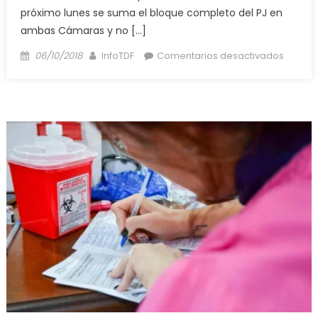
próximo lunes se suma el bloque completo del PJ en
ambas Cámaras y no […]
Posted
Author
en
06/10/2018
InfoTDF
Comentarios desactivados
on
Avanza
en
el
Congr
rechaz
al
decret
864/18