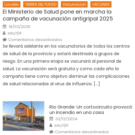
Locales
TIERRA DEL FUEGO
Vacunacion
VACUNAS
El Ministerio de Salud pone en marcha la
campaña de vacunación antigripal 2025
Posted
18/03/2025
on
Author
InfoTDF
en
Comentarios desactivados
El
Se llevará adelante en los vacunatorios de todos los centros
Ministerio
de
de salud de la provincia y estará destinada a grupos de
Salud
pone
riesgo. En una primera etapa se vacunará al personal de
en
marcha
salud. La vacunación será gratuita y como cada año la
la
campaña
campaña tiene como objetivo disminuir las complicaciones
de
vacunación
de salud relacionadas al virus de influenza. […]
antigripal
2025
Río Grande: Un cortocircuito provocó
un incendio en una casa
Posted
02/12/2024
on
Author
InfoTDF
en
Comentarios desactivados
Río