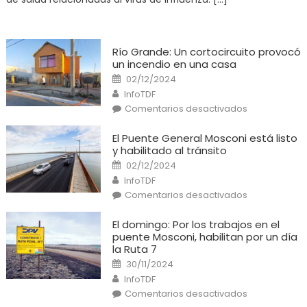
antigripal
2025
Río Grande: Un cortocircuito provocó
un incendio en una casa
Posted
02/12/2024
on
Author
InfoTDF
en
Comentarios desactivados
Río
Grande:
Un
El Puente General Mosconi está listo
cortocircuito
y habilitado al tránsito
provocó
un
Posted
02/12/2024
incendio
on
Author
en
InfoTDF
una
en
Comentarios desactivados
casa
El
Puente
General
El domingo: Por los trabajos en el
Mosconi
puente Mosconi, habilitan por un día
está
listo
la Ruta 7
y
Posted
habilitado
30/11/2024
on
al
Author
InfoTDF
tránsito
en
Comentarios desactivados
El