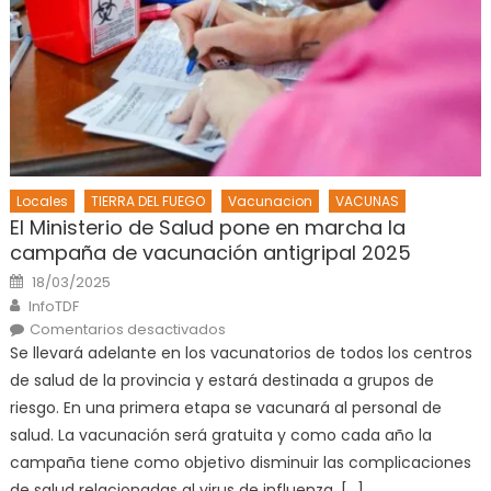
Locales
TIERRA DEL FUEGO
Vacunacion
VACUNAS
El Ministerio de Salud pone en marcha la
campaña de vacunación antigripal 2025
Posted
18/03/2025
on
Author
InfoTDF
en
Comentarios desactivados
El
Se llevará adelante en los vacunatorios de todos los centros
Ministerio
de
de salud de la provincia y estará destinada a grupos de
Salud
pone
riesgo. En una primera etapa se vacunará al personal de
en
marcha
salud. La vacunación será gratuita y como cada año la
la
campaña
campaña tiene como objetivo disminuir las complicaciones
de
vacunación
de salud relacionadas al virus de influenza. […]