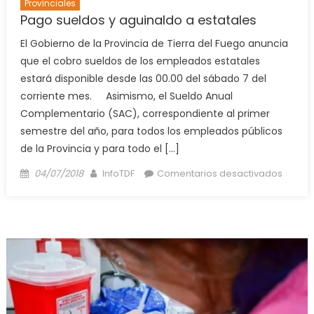
Provinciales
Pago sueldos y aguinaldo a estatales
El Gobierno de la Provincia de Tierra del Fuego anuncia
que el cobro sueldos de los empleados estatales
estará disponible desde las 00.00 del sábado 7 del
corriente mes. Asimismo, el Sueldo Anual
Complementario (SAC), correspondiente al primer
semestre del año, para todos los empleados públicos
de la Provincia y para todo el […]
Posted
Author
en
04/07/2018
InfoTDF
Comentarios desactivados
on
Pago
sueldo
y
aguina
a
estata