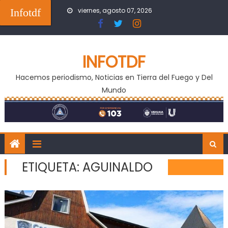
Skip
Infotdf
viernes, agosto 07, 2026
to
content
INFOTDF
Hacemos periodismo, Noticias en Tierra del Fuego y Del
Mundo
ETIQUETA:
AGUINALDO