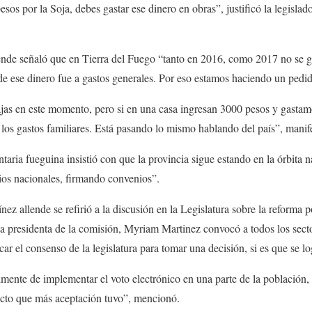
esos por la Soja, debes gastar ese dinero en obras”, justificó la legisla
lende señaló que en Tierra del Fuego “tanto en 2016, como 2017 no se g
de ese dinero fue a gastos generales. Por eso estamos haciendo un pedi
jas en este momento, pero si en una casa ingresan 3000 pesos y gastam
os gastos familiares. Está pasando lo mismo hablando del país”, manif
ria fueguina insistió con que la provincia sigue estando en la órbita n
os nacionales, firmando convenios”.
ez allende se refirió a la discusión en la Legislatura sobre la reforma p
La presidenta de la comisión, Myriam Martinez convocó a todos los sect
ar el consenso de la legislatura para tomar una decisión, si es que se l
nte de implementar el voto electrónico en una parte de la población, 
yecto que más aceptación tuvo”, mencionó.